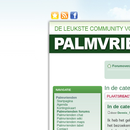
Forumoverz
In de cat
NAVIGATIE
Plaats een reactie
Palmvrienden
Startpagina
Agenda
In de cat
Kortingskaart
Palmvrienden forums
door
Dennis_
Palmvrienden chat
Palmvrienden wiki
Ik heb het ge
Palmvrienden maps
het bezoeken 
Palmvrienden label
Contact