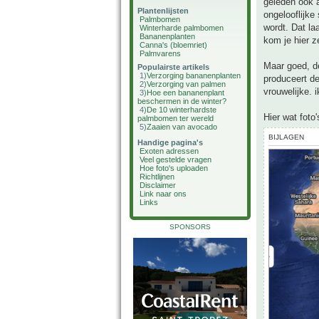
geleden ook 
Plantenlijsten
ongelooflijke
Palmbomen
wordt. Dat la
Winterharde palmbomen
Bananenplanten
kom je hier z
Canna's (bloemriet)
Palmvarens
Maar goed, de
Populairste artikels
1)
Verzorging bananenplanten
produceert de
2)
Verzorging van palmen
vrouwelijke. 
3)
Hoe een bananenplant
beschermen in de winter?
4)
De 10 winterhardste
Hier wat foto
palmbomen ter wereld
5)
Zaaien van avocado
BIJLAGEN
Handige pagina's
Exoten adressen
Veel gestelde vragen
Hoe foto's uploaden
Richtlijnen
Disclaimer
Link naar ons
Links
SPONSORS