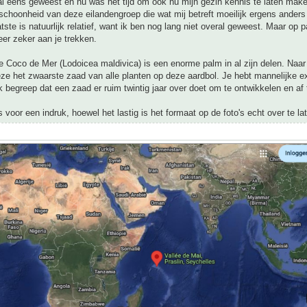
al eens geweest en nu was het tijd om ook nu mijn gezin kennis te laten mak
 schoonheid van deze eilandengroep die wat mij betreft moeilijk ergens ander
atste is natuurlijk relatief, want ik ben nog lang niet overal geweest. Maar op
eer zeker aan je trekken.
 Coco de Mer (Lodoicea maldivica) is een enorme palm in al zijn delen. Naar 
ze het zwaarste zaad van alle planten op deze aardbol. Je hebt mannelijke 
ik begreep dat een zaad er ruim twintig jaar over doet om te ontwikkelen en af t
's voor een indruk, hoewel het lastig is het formaat op de foto's echt over te l