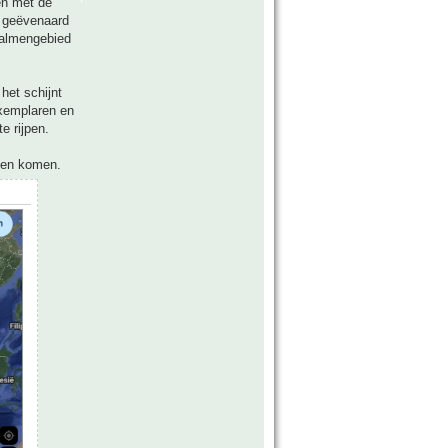
en met de
s geëvenaard
 palmengebied
het schijnt
exemplaren en
e rijpen.
aten komen.