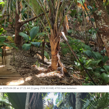
 2025-04-30 at 17.21.44 (1).jpeg (728.93 KiB) 4703 keer bekeken