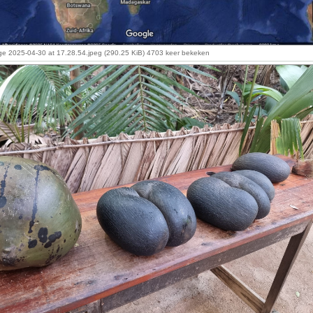
e 2025-04-30 at 17.28.54.jpeg (290.25 KiB) 4703 keer bekeken