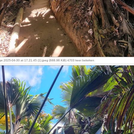
 2025-04-30 at 17.21.45 (1).jpeg (688.98 KiB) 4703 keer bekeken