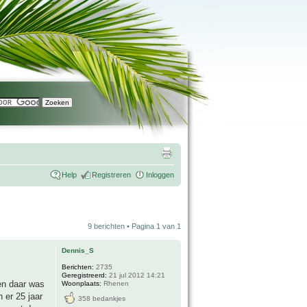
Help
Registreren
Inloggen
9 berichten • Pagina
1
van
1
Dennis_S
Berichten:
2735
Geregistreerd:
21 jul 2012 14:21
en daar was
Woonplaats:
Rhenen
 er 25 jaar
358 bedankjes