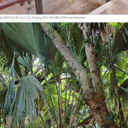
e 2025-04-30 at 17.21.44.jpeg (517.69 KiB) 4703 keer bekeken