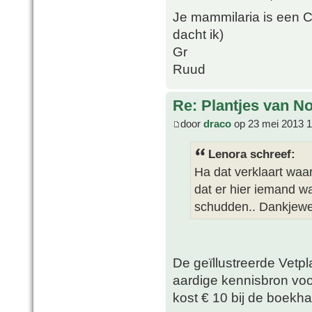
Je mammilaria is een 
dacht ik)
Gr
Ruud
Re: Plantjes van N
door
draco
op 23 mei 2013 1
Lenora schreef:
Ha dat verklaart waar
dat er hier iemand w
schudden.. Dankjewe
De geïllustreerde Vetp
aardige kennisbron vo
kost € 10 bij de boekha