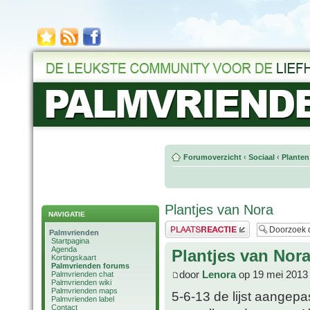
Forumoverzicht
‹
Sociaal
‹
Planten
Plantjes van Nora
NAVIGATIE
Plaats een reactie
Palmvrienden
Startpagina
Agenda
Plantjes van Nor
Kortingskaart
Palmvrienden forums
door
Lenora
op 19 mei 2013
Palmvrienden chat
Palmvrienden wiki
Palmvrienden maps
5-6-13 de lijst aangep
Palmvrienden label
Contact