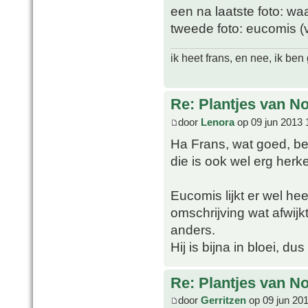
een na laatste foto: wa
tweede foto: eucomis (
ik heet frans, en nee, ik be
Re: Plantjes van N
door
Lenora
op 09 jun 2013 
Ha Frans, wat goed, be
die is ook wel erg herk
Eucomis lijkt er wel hee
omschrijving wat afwijkt
anders.
Hij is bijna in bloei, d
Re: Plantjes van N
door
Gerritzen
op 09 jun 20