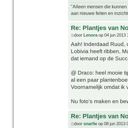
"Alleen mensen die kunnen tw
aan nieuwe feiten en inzich
Re: Plantjes van N
door
Lenora
op 04 jun 2013 
Aah! Inderdaad Ruud, o
Lobivia heeft ribben, 
dat iemand op de Succ
@ Draco: heel mooie tip
al een paar plantenboe
Voornamelijk omdat ik
Nu foto's maken en be
Re: Plantjes van N
door
snarfie
op 08 jun 2013 