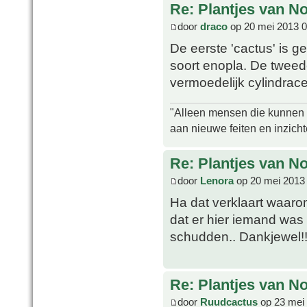
Re: Plantjes van N
door
draco
op 20 mei 2013 0
De eerste 'cactus' is 
soort enopla. De tweed
vermoedelijk cylindrac
"Alleen mensen die kunnen tw
aan nieuwe feiten en inzich
Re: Plantjes van N
door
Lenora
op 20 mei 2013
Ha dat verklaart waarom
dat er hier iemand was
schudden.. Dankjewel!
Re: Plantjes van N
door
Ruudcactus
op 23 mei 