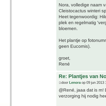
Nora, volledige naam 
Cleistocactus winteri s
Heet tegenwoordig: Hi
plek en regelmatig 'ver
bloemen.
Het plantje op fotonumm
geen Eucomis).
groet,
René
Re: Plantjes van N
door
Lenora
op 09 jun 2013 
@René, jaaa dat is m! 
verzorging hij nodig he