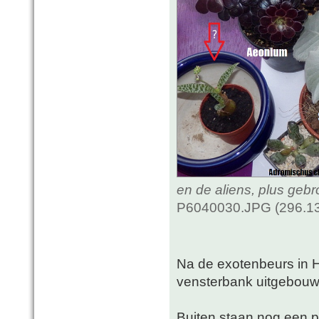
en de aliens, plus geb
P6040030.JPG (296.13
Na de exotenbeurs in 
vensterbank uitgebou
Buiten staan nog een pa