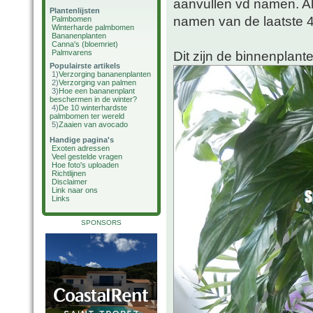
aanvullen vd namen. A
Plantenlijsten
namen van de laatste 4
Palmbomen
Winterharde palmbomen
Bananenplanten
Canna's (bloemriet)
Palmvarens
Dit zijn de binnenplant
Populairste artikels
1)
Verzorging bananenplanten
2)
Verzorging van palmen
3)
Hoe een bananenplant
beschermen in de winter?
4)
De 10 winterhardste
palmbomen ter wereld
5)
Zaaien van avocado
Handige pagina's
Exoten adressen
Veel gestelde vragen
Hoe foto's uploaden
Richtlijnen
Disclaimer
Link naar ons
Links
SPONSORS