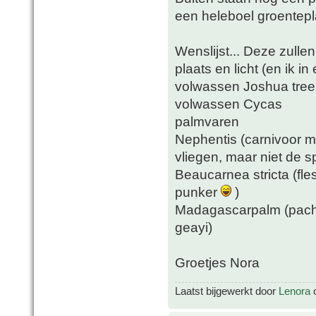
een heleboel groentepl
Wenslijst... Deze zull
plaats en licht (en ik i
volwassen Joshua tree
volwassen Cycas
palmvaren
Nephentis (carnivoor m
vliegen, maar niet de s
Beaucarnea stricta (fle
punker
)
Madagascarpalm (pachy
geayi)
Groetjes Nora
Laatst bijgewerkt door
Lenora
o