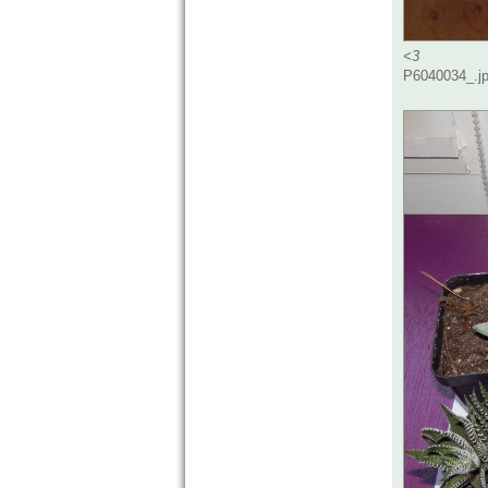
<3
P6040034_.jp