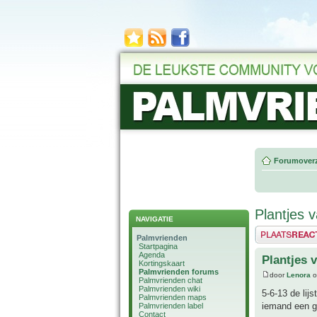
Forumoverz
Plantjes 
NAVIGATIE
Plaats een reactie
Palmvrienden
Startpagina
Agenda
Plantjes 
Kortingskaart
Palmvrienden forums
door
Lenora
o
Palmvrienden chat
Palmvrienden wiki
5-6-13 de li
Palmvrienden maps
iemand een go
Palmvrienden label
Contact