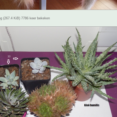
g (267.4 KiB) 7786 keer bekeken