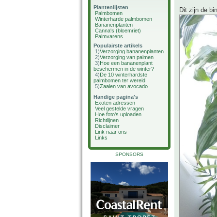
Plantenlijsten
Dit zijn de b
Palmbomen
Winterharde palmbomen
Bananenplanten
Canna's (bloemriet)
Palmvarens
Populairste artikels
1)
Verzorging bananenplanten
2)
Verzorging van palmen
3)
Hoe een bananenplant
beschermen in de winter?
4)
De 10 winterhardste
palmbomen ter wereld
5)
Zaaien van avocado
Handige pagina's
Exoten adressen
Veel gestelde vragen
Hoe foto's uploaden
Richtlijnen
Disclaimer
Link naar ons
Links
SPONSORS