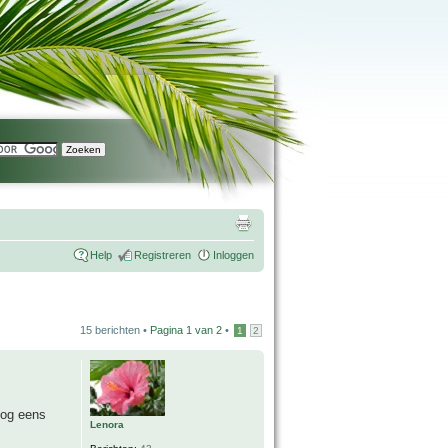
Help
Registreren
Inloggen
15 berichten •
Pagina
1
van
2
•
1
2
nog eens
Lenora