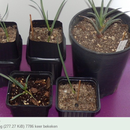
e
g (277.27 KiB) 7786 keer bekeken