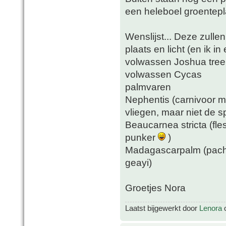
een heleboel groentepl
Wenslijst... Deze zull
plaats en licht (en ik i
volwassen Joshua tree
volwassen Cycas
palmvaren
Nephentis (carnivoor m
vliegen, maar niet de s
Beaucarnea stricta (fle
punker
)
Madagascarpalm (pachy
geayi)
Groetjes Nora
Laatst bijgewerkt door
Lenora
o