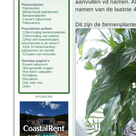
aanvullen vd namen. A
Plantenlijsten
namen van de laatste 4
Palmbomen
Winterharde palmbomen
Bananenplanten
Canna's (bloemriet)
Palmvarens
Dit zijn de binnenplant
Populairste artikels
1)
Verzorging bananenplanten
2)
Verzorging van palmen
3)
Hoe een bananenplant
beschermen in de winter?
4)
De 10 winterhardste
palmbomen ter wereld
5)
Zaaien van avocado
Handige pagina's
Exoten adressen
Veel gestelde vragen
Hoe foto's uploaden
Richtlijnen
Disclaimer
Link naar ons
Links
SPONSORS