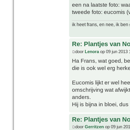
een na laatste foto: wa
tweede foto: eucomis (
ik heet frans, en nee, ik be
Re: Plantjes van N
door
Lenora
op 09 jun 2013 
Ha Frans, wat goed, be
die is ook wel erg herk
Eucomis lijkt er wel hee
omschrijving wat afwijkt
anders.
Hij is bijna in bloei, d
Re: Plantjes van N
door
Gerritzen
op 09 jun 20