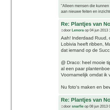
"Alleen mensen die kunnen tw
aan nieuwe feiten en inzich
Re: Plantjes van N
door
Lenora
op 04 jun 2013 
Aah! Inderdaad Ruud, o
Lobivia heeft ribben, 
dat iemand op de Succ
@ Draco: heel mooie tip
al een paar plantenboe
Voornamelijk omdat ik
Nu foto's maken en be
Re: Plantjes van N
door
snarfie
op 08 jun 2013 