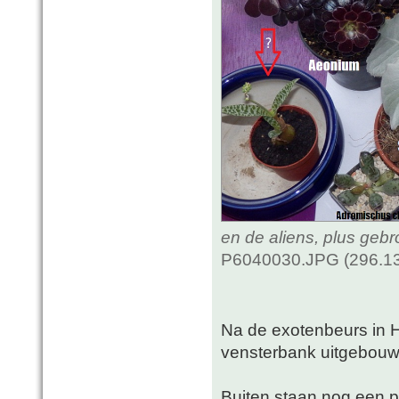
en de aliens, plus geb
P6040030.JPG (296.13
Na de exotenbeurs in 
vensterbank uitgebou
Buiten staan nog een pa