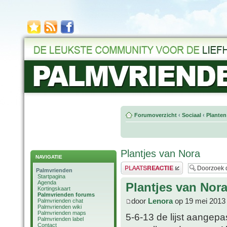
Forumoverzicht
‹
Sociaal
‹
Planten
Plantjes van Nora
NAVIGATIE
Plaats een reactie
Palmvrienden
Startpagina
Agenda
Plantjes van Nor
Kortingskaart
Palmvrienden forums
door
Lenora
op 19 mei 2013
Palmvrienden chat
Palmvrienden wiki
Palmvrienden maps
5-6-13 de lijst aangep
Palmvrienden label
Contact