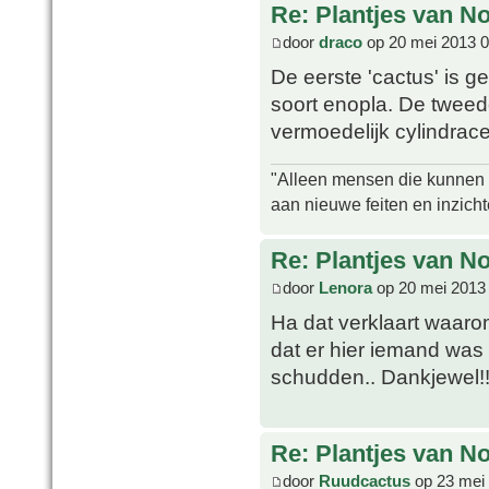
Re: Plantjes van N
door
draco
op 20 mei 2013 0
De eerste 'cactus' is 
soort enopla. De tweed
vermoedelijk cylindrac
"Alleen mensen die kunnen tw
aan nieuwe feiten en inzich
Re: Plantjes van N
door
Lenora
op 20 mei 2013
Ha dat verklaart waarom
dat er hier iemand was
schudden.. Dankjewel!
Re: Plantjes van N
door
Ruudcactus
op 23 mei 