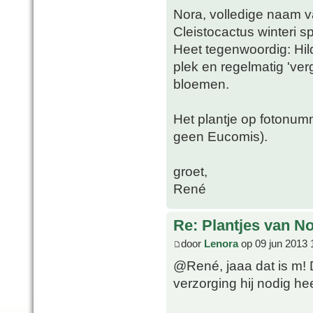
Nora, volledige naam 
Cleistocactus winteri s
Heet tegenwoordig: Hi
plek en regelmatig 'ver
bloemen.
Het plantje op fotonumm
geen Eucomis).
groet,
René
Re: Plantjes van N
door
Lenora
op 09 jun 2013 
@René, jaaa dat is m! 
verzorging hij nodig he