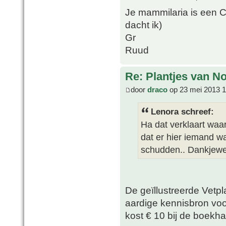
Je mammilaria is een 
dacht ik)
Gr
Ruud
Re: Plantjes van N
door
draco
op 23 mei 2013 1
Lenora schreef:
Ha dat verklaart waar
dat er hier iemand w
schudden.. Dankjewe
De geïllustreerde Vetp
aardige kennisbron vo
kost € 10 bij de boekha