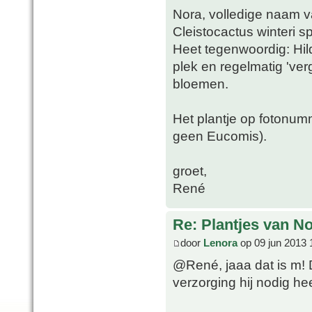
Nora, volledige naam 
Cleistocactus winteri s
Heet tegenwoordig: Hi
plek en regelmatig 'ver
bloemen.
Het plantje op fotonumm
geen Eucomis).
groet,
René
Re: Plantjes van N
door
Lenora
op 09 jun 2013 
@René, jaaa dat is m! 
verzorging hij nodig he