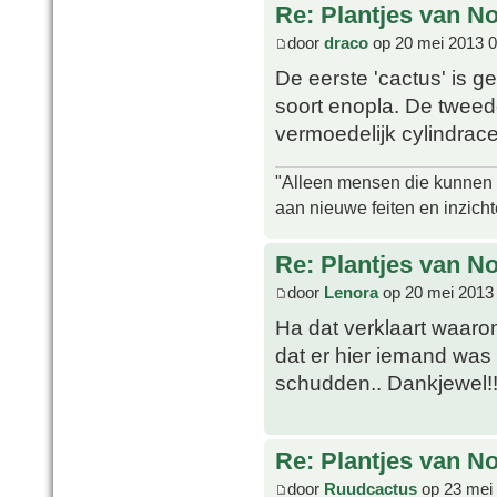
Re: Plantjes van N
door
draco
op 20 mei 2013 0
De eerste 'cactus' is 
soort enopla. De tweed
vermoedelijk cylindrac
"Alleen mensen die kunnen tw
aan nieuwe feiten en inzich
Re: Plantjes van N
door
Lenora
op 20 mei 2013
Ha dat verklaart waarom
dat er hier iemand was
schudden.. Dankjewel!
Re: Plantjes van N
door
Ruudcactus
op 23 mei 