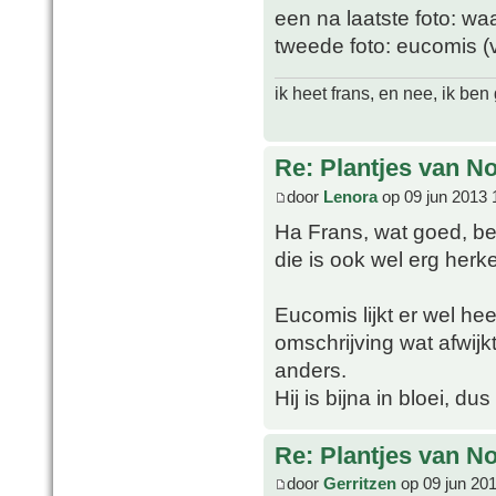
een na laatste foto: wa
tweede foto: eucomis (
ik heet frans, en nee, ik be
Re: Plantjes van N
door
Lenora
op 09 jun 2013 
Ha Frans, wat goed, be
die is ook wel erg herk
Eucomis lijkt er wel hee
omschrijving wat afwijkt
anders.
Hij is bijna in bloei, d
Re: Plantjes van N
door
Gerritzen
op 09 jun 20