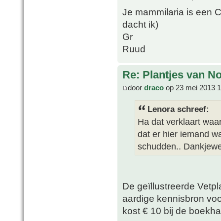
Je mammilaria is een 
dacht ik)
Gr
Ruud
Re: Plantjes van N
door
draco
op 23 mei 2013 1
Lenora schreef:
Ha dat verklaart waar
dat er hier iemand w
schudden.. Dankjewe
De geïllustreerde Vetp
aardige kennisbron vo
kost € 10 bij de boekha