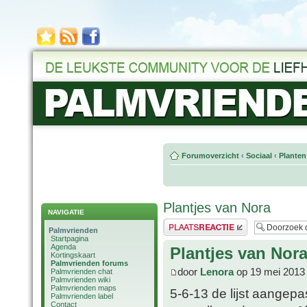
Forumoverzicht
‹
Sociaal
‹
Planten
Plantjes van Nora
NAVIGATIE
Plaats een reactie
Palmvrienden
Startpagina
Agenda
Plantjes van Nor
Kortingskaart
Palmvrienden forums
door
Lenora
op 19 mei 2013
Palmvrienden chat
Palmvrienden wiki
Palmvrienden maps
5-6-13 de lijst aangep
Palmvrienden label
Contact