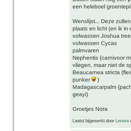
een heleboel groentepl
Wenslijst... Deze zull
plaats en licht (en ik i
volwassen Joshua tree
volwassen Cycas
palmvaren
Nephentis (carnivoor m
vliegen, maar niet de s
Beaucarnea stricta (fle
punker
)
Madagascarpalm (pachy
geayi)
Groetjes Nora
Laatst bijgewerkt door
Lenora
o