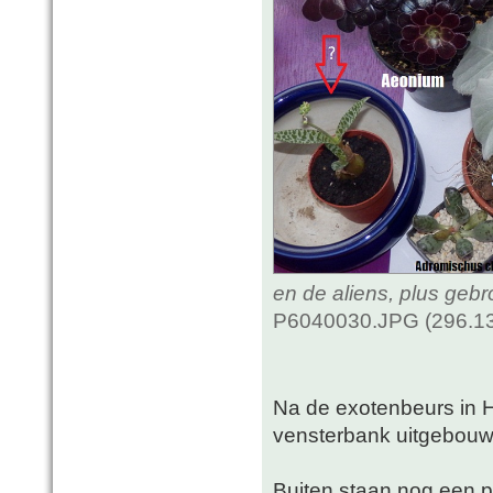
en de aliens, plus geb
P6040030.JPG (296.13
Na de exotenbeurs in 
vensterbank uitgebou
Buiten staan nog een pa