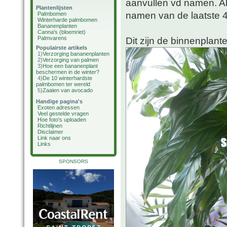
aanvullen vd namen. A
Plantenlijsten
namen van de laatste 4
Palmbomen
Winterharde palmbomen
Bananenplanten
Canna's (bloemriet)
Palmvarens
Dit zijn de binnenplant
Populairste artikels
1)
Verzorging bananenplanten
2)
Verzorging van palmen
3)
Hoe een bananenplant
beschermen in de winter?
4)
De 10 winterhardste
palmbomen ter wereld
5)
Zaaien van avocado
Handige pagina's
Exoten adressen
Veel gestelde vragen
Hoe foto's uploaden
Richtlijnen
Disclaimer
Link naar ons
Links
SPONSORS