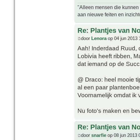
"Alleen mensen die kunnen tw
aan nieuwe feiten en inzich
Re: Plantjes van N
door
Lenora
op 04 jun 2013 
Aah! Inderdaad Ruud, o
Lobivia heeft ribben, 
dat iemand op de Succ
@ Draco: heel mooie tip
al een paar plantenboe
Voornamelijk omdat ik
Nu foto's maken en be
Re: Plantjes van N
door
snarfie
op 08 jun 2013 