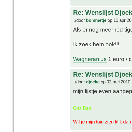
Re: Wenslijst Djoek
door
bommetje
op 19 apr 20
Als er nog meer red tige
Ik zoek hem ook!!!
Wagneranius
1 euro / c
Re: Wenslijst Djoek
door
djoeke
op 02 mei 2010 
mijn lijstje even aange
Grtz Bart.
Wil je mijn tuin zien klik da