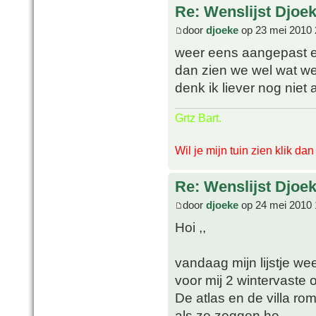
Re: Wenslijst Djoek
door
djoeke
op 23 mei 2010 
weer eens aangepast en 
dan zien we wel wat we
denk ik liever nog niet 
Grtz Bart.
Wil je mijn tuin zien klik da
Re: Wenslijst Djoek
door
djoeke
op 24 mei 2010 
Hoi ,,
vandaag mijn lijstje w
voor mij 2 wintervaste 
De atlas en de villa ro
als ze zeggen he