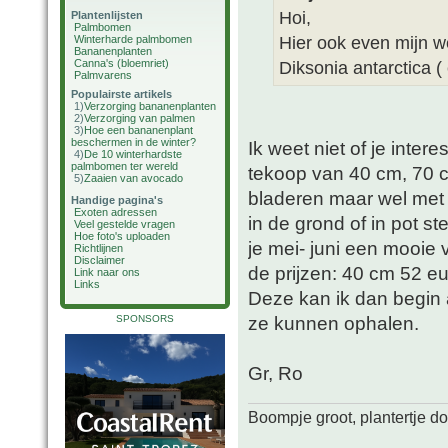
Hoi,
Plantenlijsten
Palmbomen
Hier ook even mijn wen
Winterharde palmbomen
Bananenplanten
Canna's (bloemriet)
Diksonia antarctica ( 
Palmvarens
Populairste artikels
1)
Verzorging bananenplanten
2)
Verzorging van palmen
3)
Hoe een bananenplant
beschermen in de winter?
Ik weet niet of je inte
4)
De 10 winterhardste
palmbomen ter wereld
tekoop van 40 cm, 70 c
5)
Zaaien van avocado
bladeren maar wel met 
Handige pagina's
Exoten adressen
in de grond of in pot 
Veel gestelde vragen
Hoe foto's uploaden
je mei- juni een mooie 
Richtlijnen
Disclaimer
de prijzen: 40 cm 52 e
Link naar ons
Links
Deze kan ik dan begin 
ze kunnen ophalen.
SPONSORS
Gr, Ro
Boompje groot, plantertje d