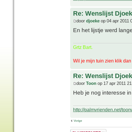
Re: Wenslijst Djoek
door
djoeke
op 04 apr 2011 
En het lijstje werd lang
Grtz Bart.
Wil je mijn tuin zien klik da
Re: Wenslijst Djoek
door
Toon
op 17 apr 2011 21
Heb je nog interesse i
http://palmvrienden.net/toon
Vorige
Plaats een reactie