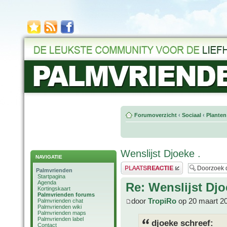
Forumoverzicht
‹
Sociaal
‹
Planten
Wenslijst Djoeke .
NAVIGATIE
Plaats een reactie
Palmvrienden
Startpagina
Agenda
Re: Wenslijst Djo
Kortingskaart
Palmvrienden forums
door
TropiRo
op 20 maart 2
Palmvrienden chat
Palmvrienden wiki
Palmvrienden maps
Palmvrienden label
djoeke schreef:
Contact