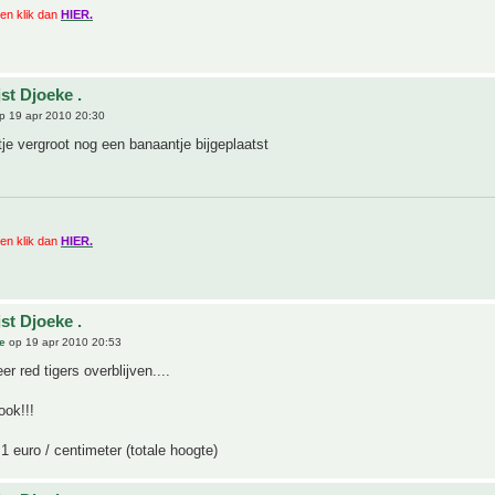
zien klik dan
HIER.
st Djoeke .
p 19 apr 2010 20:30
stje vergroot nog een banaantje bijgeplaatst
zien klik dan
HIER.
st Djoeke .
e
op 19 apr 2010 20:53
r red tigers overblijven....
ook!!!
1 euro / centimeter (totale hoogte)