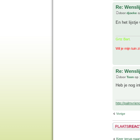
Re: Wenslij
door
djoeke
o
En het lijstj
Grtz Bart.
Wil je mijn tuin 
Re: Wenslij
door
Toon
op 
Heb je nog in
http://palmvrien
Vorige
Plaats een reactie
Keer terug naar