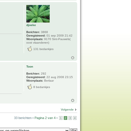
djoeke
Berichten:
3868
Geregistreerd:
01 sep 2009 21:42
Woonplaats:
9170 Sint-Pauwels(
oost vlaanderen)
131 bedankjes
Toon
Berichten:
292
Geregistreerd:
22 aug 2008 23:15
Woonplaats:
Berlaar
8 bedankjes
Volgende
33 berichten •
Pagina
2
van
4
•
1
2
3
4