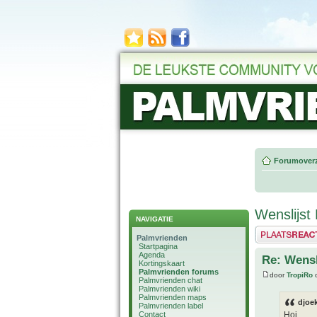
Forumoverz
Wenslijst 
NAVIGATIE
Plaats een reactie
Palmvrienden
Startpagina
Agenda
Re: Wensl
Kortingskaart
Palmvrienden forums
door
TropiRo
o
Palmvrienden chat
Palmvrienden wiki
Palmvrienden maps
djoek
Palmvrienden label
Contact
Hoi,