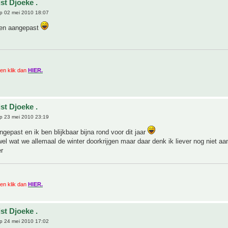
st Djoeke .
p 02 mei 2010 18:07
even aangepast
zien klik dan
HIER.
st Djoeke .
p 23 mei 2010 23:19
gepast en ik ben blijkbaar bijna rond voor dit jaar
el wat we allemaal de winter doorkrijgen maar daar denk ik liever nog niet aan 
r
zien klik dan
HIER.
st Djoeke .
p 24 mei 2010 17:02