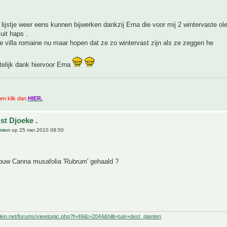
lijstje weer eens kunnen bijwerken dankzij Erna die voor mij 2 wintervaste ol
uit haps .
e villa romaine nu maar hopen dat ze zo wintervast zijn als ze zeggen he
elijk dank hiervoor Erna
zien klik dan
HIER.
st Djoeke .
nten
op 25 mei 2010 08:50
jouw Canna musafolia 'Rubrum' gehaald ?
nden.net/forums/viewtopic.php?f=49&t=2044&hilit=tuin+dest_planten