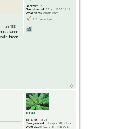
Berichten:
2792
Geregistreerd:
29 apr 2009 11:11
Woonplaats:
Amsterdam
112 bedankjes
 cm en 100
lant gewoon
volle kroon
djoeke
Berichten:
3868
Geregistreerd:
01 sep 2009 21:42
Woonplaats:
9170 Sint-Pauwels(