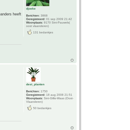
djoeke
eanders heeft
Berichten:
3868
Geregistreerd:
01 sep 2009 21:42
Woonplaats:
9170 Sint-Pauwels(
oost vlaanderen)
131 bedankjes
dest_planten
Berichten:
1750
Geregistreerd:
18 aug 2008 21:51
Woonplaats:
Sint-Gillis-Waas (Oost-
Vlaanderen)
50 bedankjes