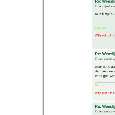
Re: Wenslij
door
djoeke
o
mijn lijstje 
Grtz Bart.
Wil je mijn tuin 
Re: Wenslij
door
djoeke
o
weer eens aan
dan zien we w
eens goe wee
Grtz Bart.
Wil je mijn tuin 
Re: Wenslij
door
djoeke
o