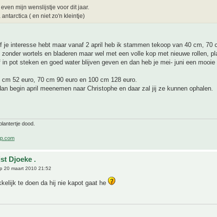
even mijn wenslijstje voor dit jaar.
antarctica ( en niet zo'n kleintje)
of je interesse hebt maar vanaf 2 april heb ik stammen tekoop van 40 cm, 70
 zonder wortels en bladeren maar wel met een volle kop met nieuwe rollen, p
f in pot steken en goed water blijven geven en dan heb je mei- juni een mooie 
.
40 cm 52 euro, 70 cm 90 euro en 100 cm 128 euro.
an begin april meenemen naar Christophe en daar zal jij ze kunnen ophalen.
lantertje dood.
p.com
st Djoeke .
p 20 maart 2010 21:52
kelijk te doen da hij nie kapot gaat he