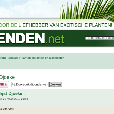
icht
‹
Sociaal
‹
Planten collecties en wenslijsten
Djoeke .
ijst Djoeke .
p 20 maart 2010 21:43
e schreef: