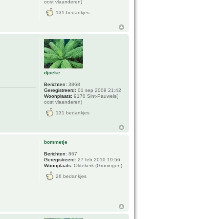
oost vlaanderen)
131 bedankjes
djoeke
Berichten:
3868
Geregistreerd:
01 sep 2009 21:42
Woonplaats:
9170 Sint-Pauwels(
oost vlaanderen)
131 bedankjes
bommetje
Berichten:
867
Geregistreerd:
27 feb 2010 19:56
Woonplaats:
Oldekerk (Groningen)
26 bedankjes