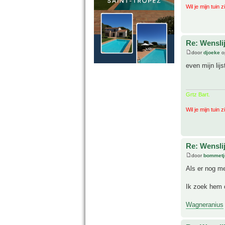
Wil je mijn tuin 
Re: Wenslij
door
djoeke
o
even mijn lij
Grtz Bart.
Wil je mijn tuin 
Re: Wenslij
door
bommetj
Als er nog mee
Ik zoek hem 
Wagneranius