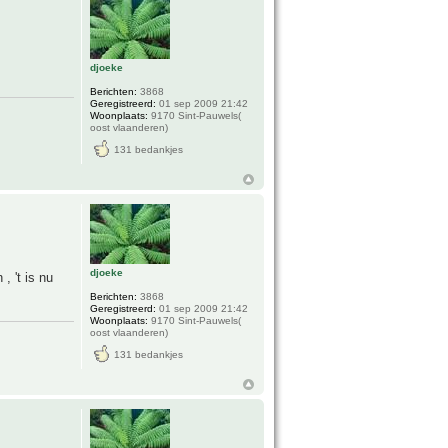
djoeke
Berichten:
3868
Geregistreerd:
01 sep 2009 21:42
Woonplaats:
9170 Sint-Pauwels(
oost vlaanderen)
131 bedankjes
djoeke
, 't is nu
Berichten:
3868
Geregistreerd:
01 sep 2009 21:42
Woonplaats:
9170 Sint-Pauwels(
oost vlaanderen)
131 bedankjes