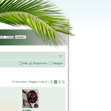
Help
Registreren
Inloggen
33 berichten •
Pagina
2
van
4
•
1
2
3
4
TropiRo