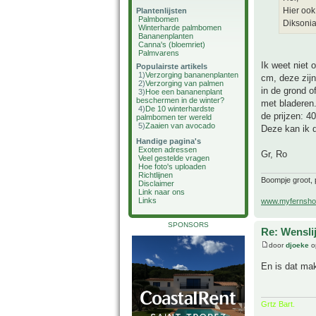
Hier ook 
Plantenlijsten
Palmbomen
Diksonia 
Winterharde palmbomen
Bananenplanten
Canna's (bloemriet)
Palmvarens
Ik weet niet 
Populairste artikels
1)
Verzorging bananenplanten
cm, deze zijn
2)
Verzorging van palmen
in de grond o
3)
Hoe een bananenplant
beschermen in de winter?
met bladeren
4)
De 10 winterhardste
de prijzen: 
palmbomen ter wereld
5)
Zaaien van avocado
Deze kan ik d
Handige pagina's
Exoten adressen
Gr, Ro
Veel gestelde vragen
Hoe foto's uploaden
Richtlijnen
Boompje groot, p
Disclaimer
Link naar ons
Links
www.myfernsho
SPONSORS
Re: Wenslij
door
djoeke
o
En is dat mak
Grtz Bart.