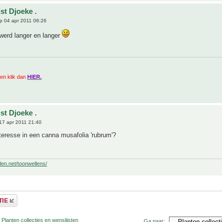
st Djoeke .
p 04 apr 2011 06:26
e werd langer en langer
zien klik dan
HIER.
st Djoeke .
17 apr 2011 21:40
teresse in een canna musafolia 'rubrum'?
den.net/toonwellens/
 Planten collecties en wenslijsten
Ga naar: