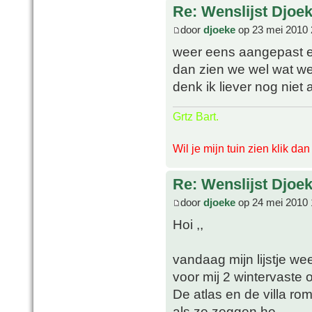
Re: Wenslijst Djoek
door
djoeke
op 23 mei 2010 
weer eens aangepast en 
dan zien we wel wat we
denk ik liever nog niet 
Grtz Bart.
Wil je mijn tuin zien klik da
Re: Wenslijst Djoek
door
djoeke
op 24 mei 2010 
Hoi ,,
vandaag mijn lijstje w
voor mij 2 wintervaste 
De atlas en de villa ro
als ze zeggen he