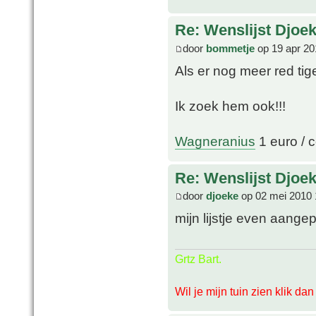
Re: Wenslijst Djoek
door
bommetje
op 19 apr 20
Als er nog meer red tige
Ik zoek hem ook!!!
Wagneranius
1 euro / c
Re: Wenslijst Djoek
door
djoeke
op 02 mei 2010 
mijn lijstje even aange
Grtz Bart.
Wil je mijn tuin zien klik da