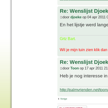
Re: Wenslijst Djoek
door
djoeke
op 04 apr 2011 
En het lijstje werd lang
Grtz Bart.
Wil je mijn tuin zien klik da
Re: Wenslijst Djoek
door
Toon
op 17 apr 2011 21
Heb je nog interesse i
http://palmvrienden.net/toon
Vorige
Plaats een reactie