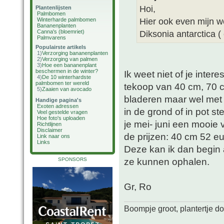
Hoi,
Plantenlijsten
Palmbomen
Hier ook even mijn wen
Winterharde palmbomen
Bananenplanten
Canna's (bloemriet)
Diksonia antarctica ( 
Palmvarens
Populairste artikels
1)
Verzorging bananenplanten
2)
Verzorging van palmen
3)
Hoe een bananenplant
beschermen in de winter?
Ik weet niet of je inte
4)
De 10 winterhardste
palmbomen ter wereld
tekoop van 40 cm, 70 c
5)
Zaaien van avocado
bladeren maar wel met 
Handige pagina's
Exoten adressen
in de grond of in pot 
Veel gestelde vragen
Hoe foto's uploaden
je mei- juni een mooie 
Richtlijnen
Disclaimer
de prijzen: 40 cm 52 e
Link naar ons
Links
Deze kan ik dan begin 
ze kunnen ophalen.
SPONSORS
Gr, Ro
Boompje groot, plantertje d