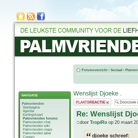
Forumoverzicht
‹
Sociaal
‹
Planten
Wenslijst Djoeke .
NAVIGATIE
Plaats een reactie
Palmvrienden
Startpagina
Agenda
Re: Wenslijst Djo
Kortingskaart
Palmvrienden forums
door
TropiRo
op 20 maart 2
Palmvrienden chat
Palmvrienden wiki
Palmvrienden maps
Palmvrienden label
djoeke schreef:
Contact