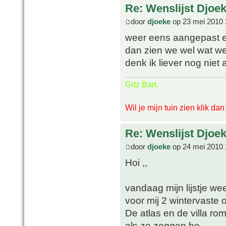
Re: Wenslijst Djoek
door
djoeke
op 23 mei 2010 
weer eens aangepast en 
dan zien we wel wat we
denk ik liever nog niet 
Grtz Bart.
Wil je mijn tuin zien klik da
Re: Wenslijst Djoek
door
djoeke
op 24 mei 2010 
Hoi ,,
vandaag mijn lijstje w
voor mij 2 wintervaste 
De atlas en de villa ro
als ze zeggen he