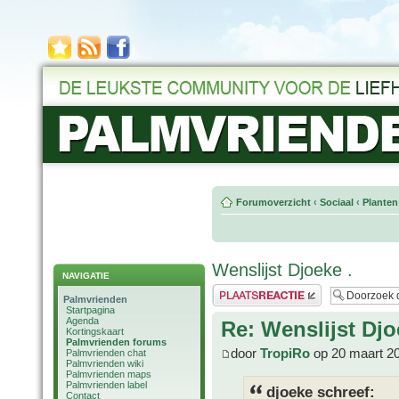
Forumoverzicht
‹
Sociaal
‹
Planten
Wenslijst Djoeke .
NAVIGATIE
Plaats een reactie
Palmvrienden
Startpagina
Agenda
Re: Wenslijst Djo
Kortingskaart
Palmvrienden forums
door
TropiRo
op 20 maart 2
Palmvrienden chat
Palmvrienden wiki
Palmvrienden maps
Palmvrienden label
djoeke schreef:
Contact