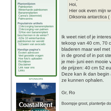
Hoi,
Plantenlijsten
Palmbomen
Hier ook even mijn wen
Winterharde palmbomen
Bananenplanten
Canna's (bloemriet)
Diksonia antarctica ( 
Palmvarens
Populairste artikels
1)
Verzorging bananenplanten
2)
Verzorging van palmen
3)
Hoe een bananenplant
beschermen in de winter?
Ik weet niet of je inte
4)
De 10 winterhardste
palmbomen ter wereld
tekoop van 40 cm, 70 c
5)
Zaaien van avocado
bladeren maar wel met 
Handige pagina's
Exoten adressen
in de grond of in pot 
Veel gestelde vragen
Hoe foto's uploaden
je mei- juni een mooie 
Richtlijnen
Disclaimer
de prijzen: 40 cm 52 e
Link naar ons
Links
Deze kan ik dan begin 
ze kunnen ophalen.
SPONSORS
Gr, Ro
Boompje groot, plantertje d