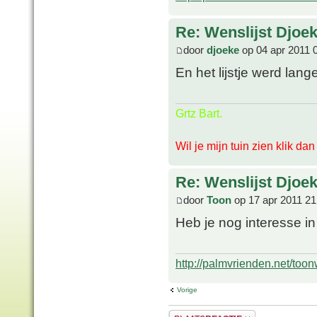
Re: Wenslijst Djoek
door
djoeke
op 04 apr 2011 
En het lijstje werd lang
Grtz Bart.
Wil je mijn tuin zien klik da
Re: Wenslijst Djoek
door
Toon
op 17 apr 2011 21
Heb je nog interesse i
http://palmvrienden.net/toon
Vorige
Plaats een reactie