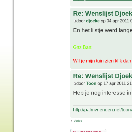
Re: Wenslijst Djoek
door
djoeke
op 04 apr 2011 
En het lijstje werd lang
Grtz Bart.
Wil je mijn tuin zien klik da
Re: Wenslijst Djoek
door
Toon
op 17 apr 2011 21
Heb je nog interesse i
http://palmvrienden.net/toon
Vorige
Plaats een reactie