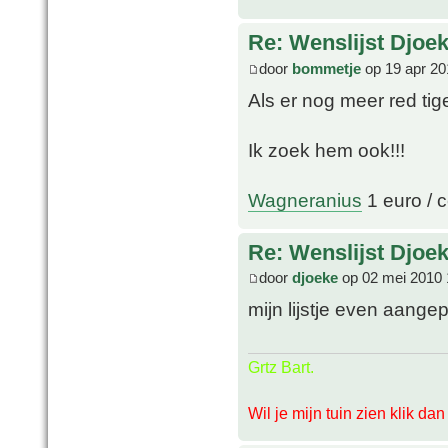
Re: Wenslijst Djoek
door
bommetje
op 19 apr 20
Als er nog meer red tige
Ik zoek hem ook!!!
Wagneranius
1 euro / c
Re: Wenslijst Djoek
door
djoeke
op 02 mei 2010 
mijn lijstje even aange
Grtz Bart.
Wil je mijn tuin zien klik da