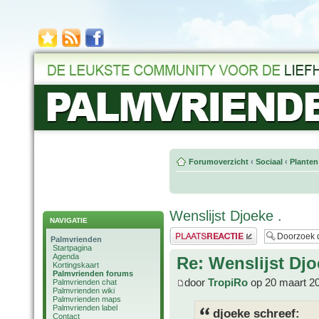
Forumoverzicht
‹
Sociaal
‹
Planten
Wenslijst Djoeke .
NAVIGATIE
Plaats een reactie
Palmvrienden
Startpagina
Agenda
Re: Wenslijst Djo
Kortingskaart
Palmvrienden forums
door
TropiRo
op 20 maart 2
Palmvrienden chat
Palmvrienden wiki
Palmvrienden maps
Palmvrienden label
djoeke schreef:
Contact