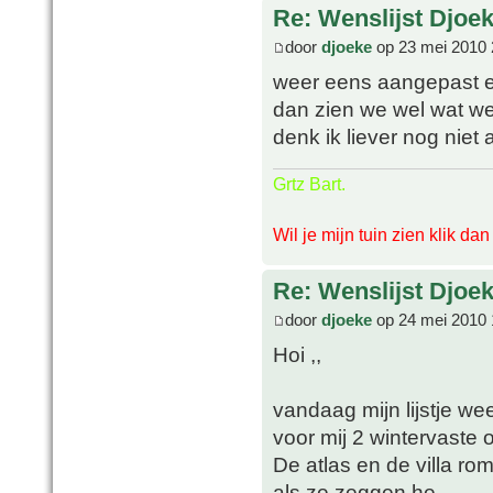
Re: Wenslijst Djoek
door
djoeke
op 23 mei 2010 
weer eens aangepast en 
dan zien we wel wat we
denk ik liever nog niet 
Grtz Bart.
Wil je mijn tuin zien klik da
Re: Wenslijst Djoek
door
djoeke
op 24 mei 2010 
Hoi ,,
vandaag mijn lijstje w
voor mij 2 wintervaste 
De atlas en de villa ro
als ze zeggen he