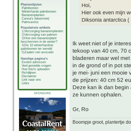
Hoi,
Plantenlijsten
Palmbomen
Hier ook even mijn wen
Winterharde palmbomen
Bananenplanten
Canna's (bloemriet)
Diksonia antarctica ( 
Palmvarens
Populairste artikels
1)
Verzorging bananenplanten
2)
Verzorging van palmen
3)
Hoe een bananenplant
beschermen in de winter?
Ik weet niet of je inte
4)
De 10 winterhardste
palmbomen ter wereld
tekoop van 40 cm, 70 c
5)
Zaaien van avocado
bladeren maar wel met 
Handige pagina's
Exoten adressen
in de grond of in pot 
Veel gestelde vragen
Hoe foto's uploaden
je mei- juni een mooie 
Richtlijnen
Disclaimer
de prijzen: 40 cm 52 e
Link naar ons
Links
Deze kan ik dan begin 
ze kunnen ophalen.
SPONSORS
Gr, Ro
Boompje groot, plantertje d