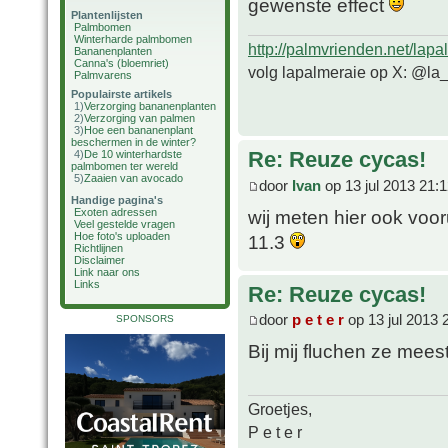
gewenste effect
Plantenlijsten
Palmbomen
Winterharde palmbomen
http://palmvrienden.net/lapa
Bananenplanten
Canna's (bloemriet)
volg lapalmeraie op X: @la
Palmvarens
Populairste artikels
1)
Verzorging bananenplanten
2)
Verzorging van palmen
3)
Hoe een bananenplant
beschermen in de winter?
Re: Reuze cycas!
4)
De 10 winterhardste
palmbomen ter wereld
5)
Zaaien van avocado
door
Ivan
op 13 jul 2013 21:
Handige pagina's
wij meten hier ook voo
Exoten adressen
Veel gestelde vragen
Hoe foto's uploaden
11.3
Richtlijnen
Disclaimer
Link naar ons
Links
Re: Reuze cycas!
door
p e t e r
op 13 jul 2013 
SPONSORS
Bij mij fluchen ze mees
Groetjes,
P e t e r