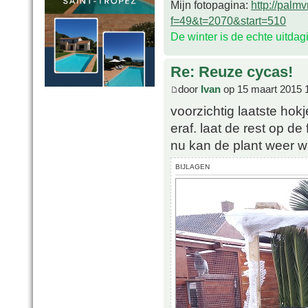
Mijn fotopagina:
http://palm
f=49&t=2070&start=510
De winter is de echte uitda
Re: Reuze cycas!
door
Ivan
op 15 maart 2015 
voorzichtig laatste hokj
eraf. laat de rest op d
nu kan de plant weer w
BIJLAGEN