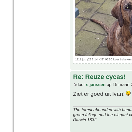
1111.jpg (239.14 KiB) 9296 keer bekeken
Re: Reuze cycas!
door
s.janssen
op 15 maart 
Ziet er goed uit Ivan!
The forest abounded with beauti
green foliage and the elegant c
Darwin 1832