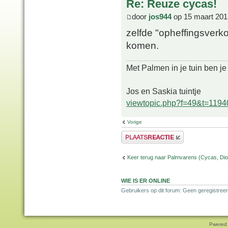
Re: Reuze cycas!
door
jos944
op 15 maart 201
zelfde "opheffingsverk
komen.
Met Palmen in je tuin ben je
Jos en Saskia tuintje
viewtopic.php?f=49&t=1194
Vorige
Plaats een reactie
Keer terug naar Palmvarens (Cycas, Dioo
WIE IS ER ONLINE
Gebruikers op dit forum: Geen geregistreer
Pwered