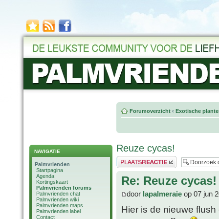
Forumoverzicht
‹
Exotische plant
Reuze cycas!
NAVIGATIE
Plaats een reactie
Palmvrienden
Startpagina
Agenda
Re: Reuze cycas!
Kortingskaart
Palmvrienden forums
door
lapalmeraie
op 07 jun 
Palmvrienden chat
Palmvrienden wiki
Palmvrienden maps
Hier is de nieuwe flush
Palmvrienden label
Contact