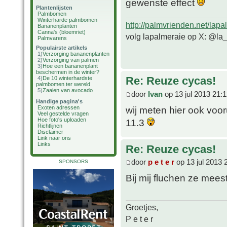
gewenste effect
Plantenlijsten
Palmbomen
Winterharde palmbomen
http://palmvrienden.net/lapa
Bananenplanten
Canna's (bloemriet)
volg lapalmeraie op X: @la
Palmvarens
Populairste artikels
1)
Verzorging bananenplanten
2)
Verzorging van palmen
3)
Hoe een bananenplant
beschermen in de winter?
Re: Reuze cycas!
4)
De 10 winterhardste
palmbomen ter wereld
5)
Zaaien van avocado
door
Ivan
op 13 jul 2013 21:
Handige pagina's
wij meten hier ook voo
Exoten adressen
Veel gestelde vragen
Hoe foto's uploaden
11.3
Richtlijnen
Disclaimer
Link naar ons
Links
Re: Reuze cycas!
door
p e t e r
op 13 jul 2013 
SPONSORS
Bij mij fluchen ze mees
Groetjes,
P e t e r