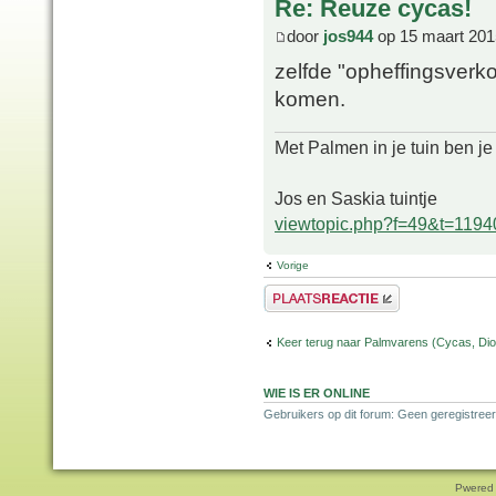
Re: Reuze cycas!
door
jos944
op 15 maart 201
zelfde "opheffingsverk
komen.
Met Palmen in je tuin ben je
Jos en Saskia tuintje
viewtopic.php?f=49&t=1194
Vorige
Plaats een reactie
Keer terug naar Palmvarens (Cycas, Dioo
WIE IS ER ONLINE
Gebruikers op dit forum: Geen geregistreer
Pwered