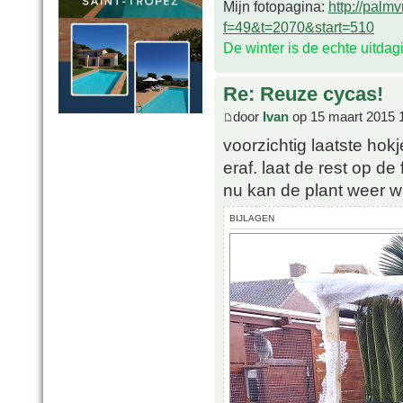
Mijn fotopagina:
http://palm
f=49&t=2070&start=510
De winter is de echte uitda
Re: Reuze cycas!
door
Ivan
op 15 maart 2015 
voorzichtig laatste hokj
eraf. laat de rest op d
nu kan de plant weer w
BIJLAGEN