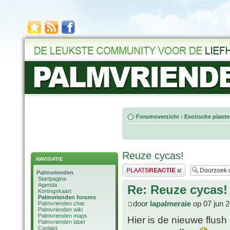
Forumoverzicht
‹
Exotische plant
Reuze cycas!
NAVIGATIE
Plaats een reactie
Palmvrienden
Startpagina
Agenda
Re: Reuze cycas!
Kortingskaart
Palmvrienden forums
door
lapalmeraie
op 07 jun 
Palmvrienden chat
Palmvrienden wiki
Palmvrienden maps
Hier is de nieuwe flush
Palmvrienden label
Contact