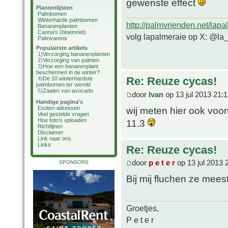
gewenste effect
Plantenlijsten
Palmbomen
Winterharde palmbomen
http://palmvrienden.net/lapa
Bananenplanten
Canna's (bloemriet)
volg lapalmeraie op X: @la
Palmvarens
Populairste artikels
1)
Verzorging bananenplanten
2)
Verzorging van palmen
3)
Hoe een bananenplant
beschermen in de winter?
Re: Reuze cycas!
4)
De 10 winterhardste
palmbomen ter wereld
5)
Zaaien van avocado
door
Ivan
op 13 jul 2013 21:
Handige pagina's
wij meten hier ook voo
Exoten adressen
Veel gestelde vragen
Hoe foto's uploaden
11.3
Richtlijnen
Disclaimer
Link naar ons
Links
Re: Reuze cycas!
door
p e t e r
op 13 jul 2013 
SPONSORS
Bij mij fluchen ze mees
Groetjes,
P e t e r