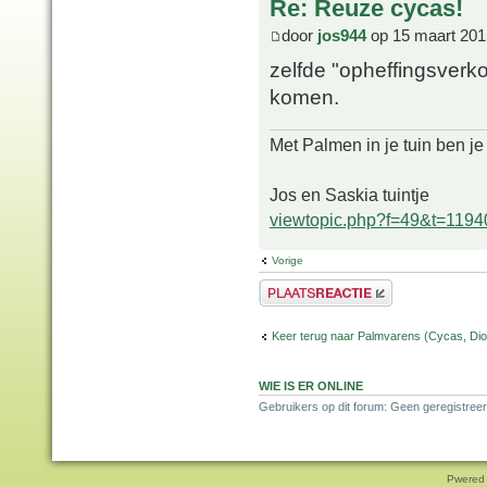
Re: Reuze cycas!
door
jos944
op 15 maart 201
zelfde "opheffingsverk
komen.
Met Palmen in je tuin ben je
Jos en Saskia tuintje
viewtopic.php?f=49&t=1194
Vorige
Plaats een reactie
Keer terug naar Palmvarens (Cycas, Dioo
WIE IS ER ONLINE
Gebruikers op dit forum: Geen geregistreer
Pwered