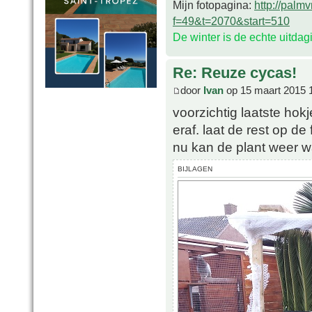
Mijn fotopagina:
http://palm
f=49&t=2070&start=510
De winter is de echte uitda
Re: Reuze cycas!
door
Ivan
op 15 maart 2015 
voorzichtig laatste hokj
eraf. laat de rest op d
nu kan de plant weer w
BIJLAGEN