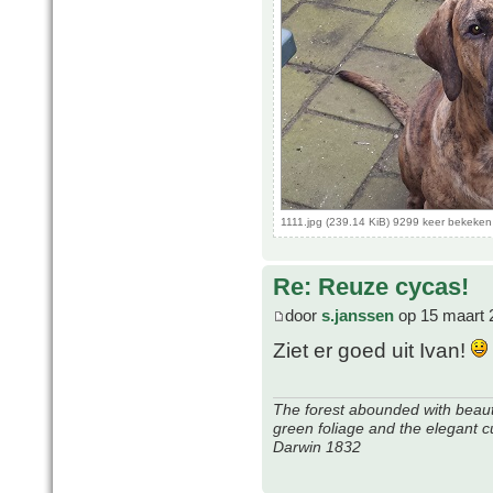
1111.jpg (239.14 KiB) 9299 keer bekeken
Re: Reuze cycas!
door
s.janssen
op 15 maart 
Ziet er goed uit Ivan!
The forest abounded with beauti
green foliage and the elegant c
Darwin 1832