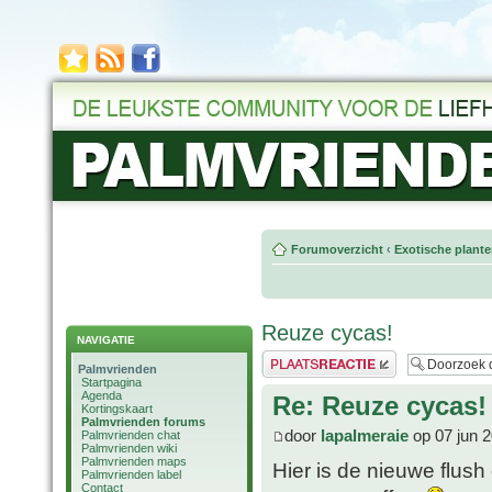
Forumoverzicht
‹
Exotische plant
Reuze cycas!
NAVIGATIE
Plaats een reactie
Palmvrienden
Startpagina
Agenda
Re: Reuze cycas!
Kortingskaart
Palmvrienden forums
door
lapalmeraie
op 07 jun 
Palmvrienden chat
Palmvrienden wiki
Palmvrienden maps
Hier is de nieuwe flush
Palmvrienden label
Contact