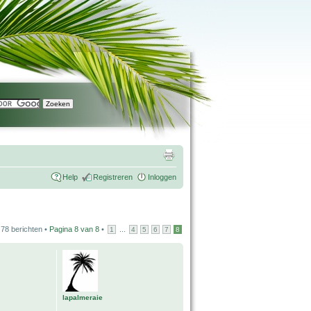
Help
Registreren
Inloggen
78 berichten •
Pagina
8
van
8
•
...
1
4
5
6
7
8
lapalmeraie