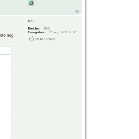
Ivan
Berichten:
1041
Geregistreerd:
31 aug 2011 08:51
foto nog
65 bedankjes