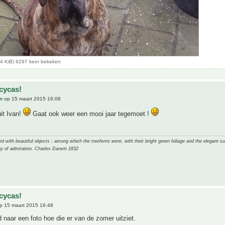
14 KiB) 9297 keer bekeken
cycas!
n
op 15 maart 2015 16:06
uit Ivan!
Gaat ook weer een mooi jaar tegemoet !
 with beautiful objects ; among which the treeferns were, with their bright green foliage and the elegant cur
y of admiration. Charles Darwin 1832
cycas!
p 15 maart 2015 16:48
naar een foto hoe die er van de zomer uitziet.