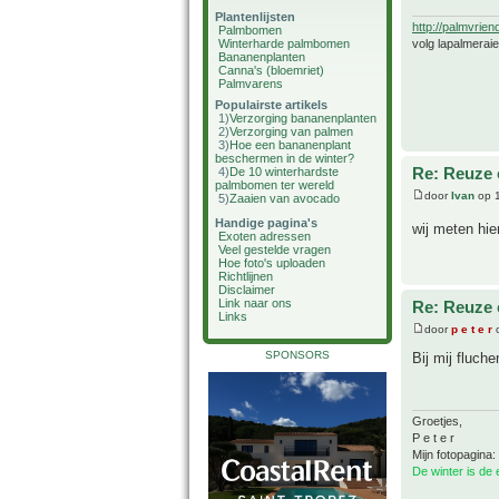
Plantenlijsten
http://palmvrien
Palmbomen
volg lapalmerai
Winterharde palmbomen
Bananenplanten
Canna's (bloemriet)
Palmvarens
Populairste artikels
1)
Verzorging bananenplanten
2)
Verzorging van palmen
3)
Hoe een bananenplant
beschermen in de winter?
Re: Reuze 
4)
De 10 winterhardste
palmbomen ter wereld
door
Ivan
op 1
5)
Zaaien van avocado
Handige pagina's
wij meten hi
Exoten adressen
Veel gestelde vragen
Hoe foto's uploaden
Richtlijnen
Disclaimer
Link naar ons
Re: Reuze 
Links
door
p e t e r
o
SPONSORS
Bij mij fluch
Groetjes,
P e t e r
Mijn fotopagina:
De winter is de