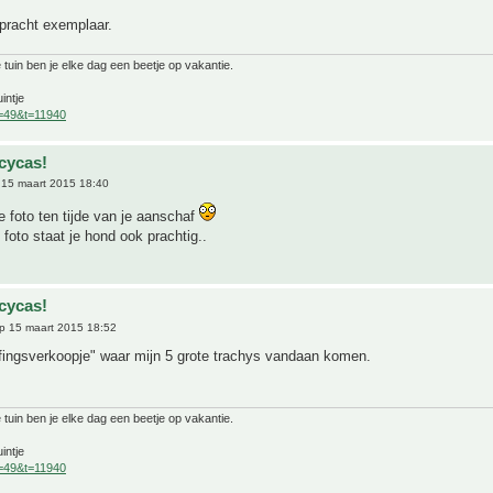
n pracht exemplaar.
 tuin ben je elke dag een beetje op vakantie.
intje
f=49&t=11940
cycas!
15 maart 2015 18:40
 foto ten tijde van je aanschaf
 foto staat je hond ook prachtig..
cycas!
p 15 maart 2015 18:52
ffingsverkoopje" waar mijn 5 grote trachys vandaan komen.
 tuin ben je elke dag een beetje op vakantie.
intje
f=49&t=11940