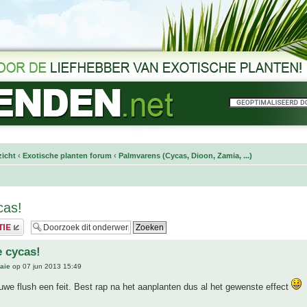
icht
‹
Exotische planten forum
‹
Palmvarens (Cycas, Dioon, Zamia, ...)
cas!
 cycas!
aie
op 07 jun 2013 15:49
euwe flush een feit. Best rap na het aanplanten dus al het gewenste effect