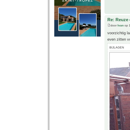
Re: Reuze 
door
Ivan
op 1
voorzichtig la
even zitten v
BIJLAGEN