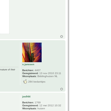
s.janssen
vature of their
Berichten:
4407
Geregistreerd:
13 nov 2010 23:11
Woonplaats:
Biddinghuizen NL
284 bedankjes
jos944
Berichten:
1769
Geregistreerd:
12 mei 2012 10:32
Woonplaats:
huizen