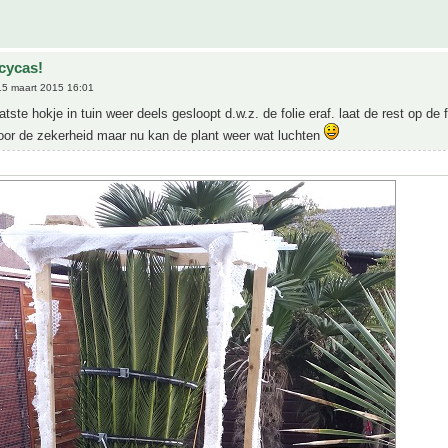
cycas!
5 maart 2015 16:01
atste hokje in tuin weer deels gesloopt d.w.z. de folie eraf. laat de rest op de 
oor de zekerheid maar nu kan de plant weer wat luchten