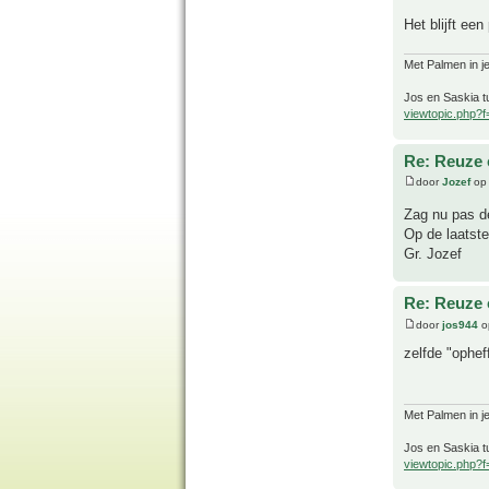
Het blijft ee
Met Palmen in je
Jos en Saskia tu
viewtopic.php?
Re: Reuze 
door
Jozef
op 
Zag nu pas de
Op de laatste
Gr. Jozef
Re: Reuze 
door
jos944
o
zelfde "ophe
Met Palmen in je
Jos en Saskia tu
viewtopic.php?