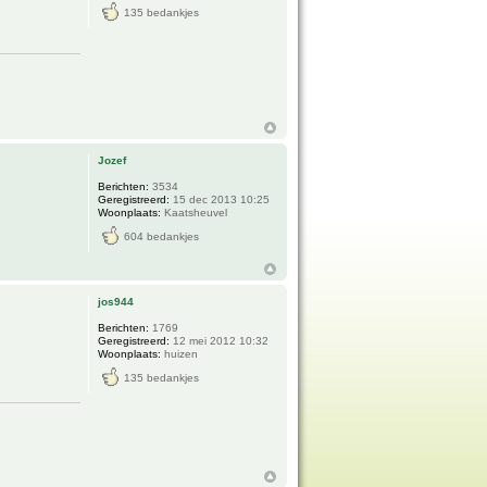
135 bedankjes
Jozef
Berichten:
3534
Geregistreerd:
15 dec 2013 10:25
Woonplaats:
Kaatsheuvel
604 bedankjes
jos944
Berichten:
1769
Geregistreerd:
12 mei 2012 10:32
Woonplaats:
huizen
135 bedankjes