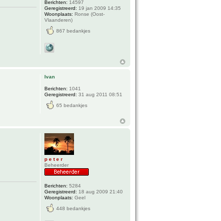
Berichten:
14597
Geregistreerd:
19 jan 2009 14:35
Woonplaats:
Ronse (Oost-
Vlaanderen)
867 bedankjes
Ivan
Berichten:
1041
Geregistreerd:
31 aug 2011 08:51
65 bedankjes
p e t e r
Beheerder
Berichten:
5284
Geregistreerd:
18 aug 2009 21:40
Woonplaats:
Geel
448 bedankjes