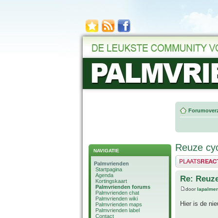
Forumoverz
Reuze cy
NAVIGATIE
Plaats een reactie
Palmvrienden
Startpagina
Agenda
Re: Reuze
Kortingskaart
Palmvrienden forums
door
lapalmer
Palmvrienden chat
Palmvrienden wiki
Hier is de ni
Palmvrienden maps
Palmvrienden label
Contact