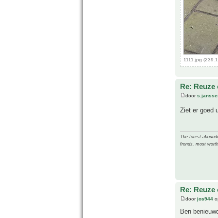
1111.jpg (239.
Re: Reuze 
door
s.jansse
Ziet er goed 
The forest abounded
fronds, most worth
Re: Reuze 
door
jos944
o
Ben benieuwd 