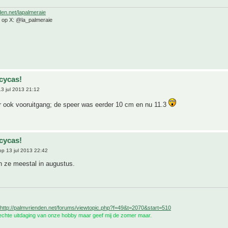
den.net/lapalmeraie
e op X: @la_palmeraie
cycas!
3 jul 2013 21:12
er ook vooruitgang; de speer was eerder 10 cm en nu 11.3
cycas!
p 13 jul 2013 22:42
en ze meestal in augustus.
http://palmvrienden.net/forums/viewtopic.php?f=49&t=2070&start=510
 echte uitdaging van onze hobby maar geef mij de zomer maar.