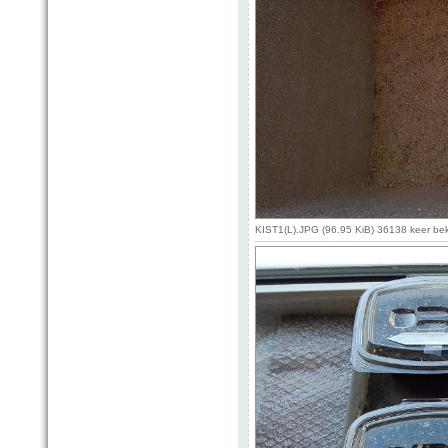
KIST1(L).JPG (96.95 KiB) 36138 keer be