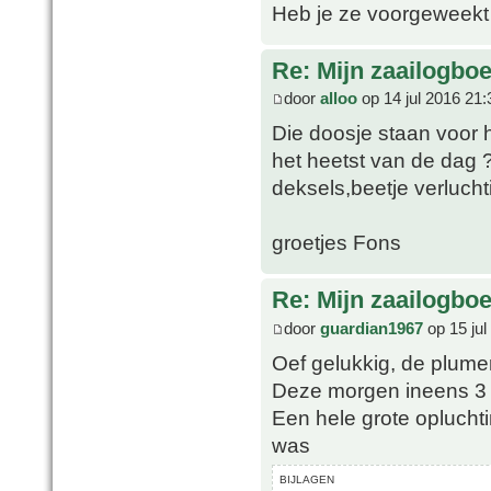
Heb je ze voorgeweekt
Re: Mijn zaailogbo
door
alloo
op 14 jul 2016 21:
Die doosje staan voor 
het heetst van de dag 
deksels,beetje verluch
groetjes Fons
Re: Mijn zaailogbo
door
guardian1967
op 15 jul
Oef gelukkig, de plume
Deze morgen ineens 3
Een hele grote opluchti
was
BIJLAGEN