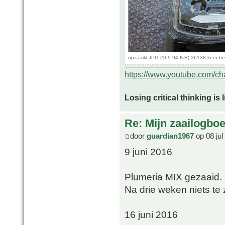
upzaaikl.JPG (169.94 KiB) 36138 keer b
https://www.youtube.com/
Losing critical thinking is 
Re: Mijn zaailogbo
door
guardian1967
op 08 jul
9 juni 2016
Plumeria MIX gezaaid.
Na drie weken niets te z
16 juni 2016