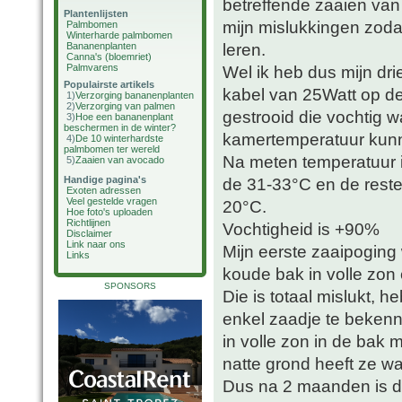
betreffende zaaien van
Plantenlijsten
mijn mislukkingen zodat
Palmbomen
Winterharde palmbomen
leren.
Bananenplanten
Canna's (bloemriet)
Palmvarens
Wel ik heb dus mijn dr
Populairste artikels
kabel van 25Watt op d
1)
Verzorging bananenplanten
2)
Verzorging van palmen
gestrooid die vochtig w
3)
Hoe een bananenplant
beschermen in de winter?
kamertemperatuur kunn
4)
De 10 winterhardste
palmbomen ter wereld
Na meten temperatuur i
5)
Zaaien van avocado
Handige pagina's
de 31-33°C en de reste
Exoten adressen
Veel gestelde vragen
20°C.
Hoe foto's uploaden
Richtlijnen
Vochtigheid is +90%
Disclaimer
Link naar ons
Mijn eerste zaaipoging 
Links
koude bak in volle zon e
SPONSORS
Die is totaal mislukt, 
enkel zaadje te bekenn
in volle zon in de bak 
natte grond heeft ze wa
Dus na 2 maanden is da