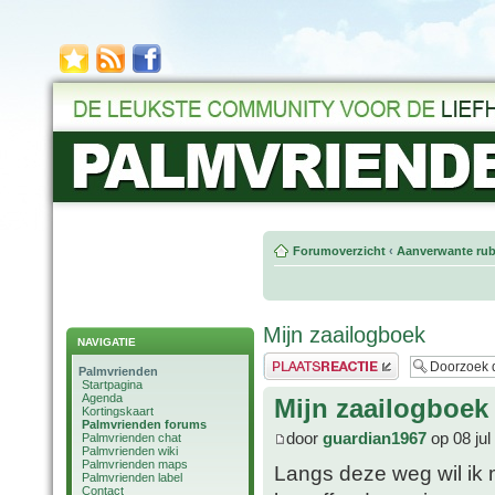
Forumoverzicht
‹
Aanverwante rub
Mijn zaailogboek
NAVIGATIE
Plaats een reactie
Palmvrienden
Startpagina
Agenda
Mijn zaailogboek
Kortingskaart
Palmvrienden forums
door
guardian1967
op 08 jul
Palmvrienden chat
Palmvrienden wiki
Palmvrienden maps
Langs deze weg wil ik m
Palmvrienden label
Contact