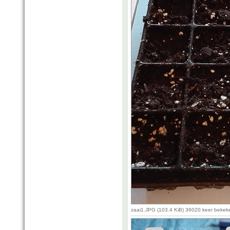
zaai1.JPG (103.4 KiB) 36020 keer bekek