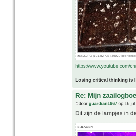
zaai2.JPG (101.82 KiB) 36020 keer beke
https://www.youtube.com/
Losing critical thinking is 
Re: Mijn zaailogbo
door
guardian1967
op 16 jul
Dit zijn de lampjes in de
BIJLAGEN