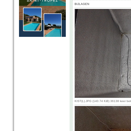
BIJLAGEN
KIST(L).JPG (140.74 KiB) 36138 keer be