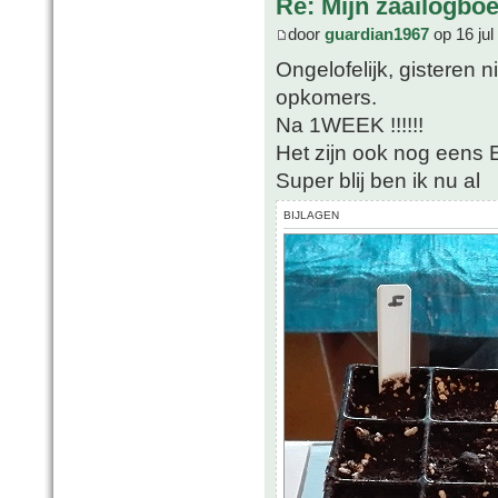
Re: Mijn zaailogbo
door
guardian1967
op 16 jul
Ongelofelijk, gisteren 
opkomers.
Na 1WEEK !!!!!!
Het zijn ook nog eens
Super blij ben ik nu al
BIJLAGEN