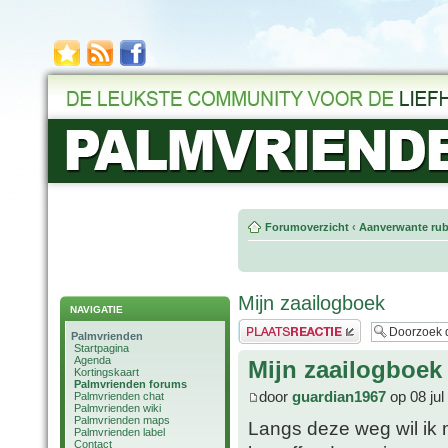
Forumoverzicht
‹
Aanverwante rub
Mijn zaailogboek
NAVIGATIE
Plaats een reactie
Palmvrienden
Startpagina
Agenda
Mijn zaailogboek
Kortingskaart
Palmvrienden forums
door
guardian1967
op 08 jul
Palmvrienden chat
Palmvrienden wiki
Palmvrienden maps
Langs deze weg wil ik m
Palmvrienden label
Contact