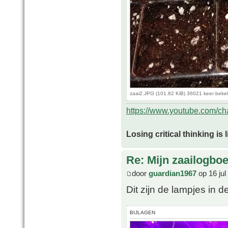
zaai2.JPG (101.82 KiB) 36021 keer beke
https://www.youtube.com/
Losing critical thinking is 
Re: Mijn zaailogbo
door
guardian1967
op 16 jul
Dit zijn de lampjes in de
BIJLAGEN