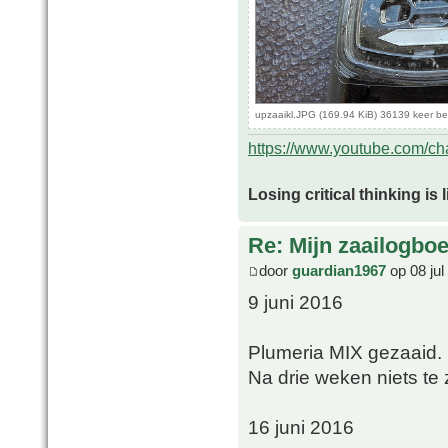
upzaaikl.JPG (169.94 KiB) 36139 keer b
https://www.youtube.com/
Losing critical thinking is 
Re: Mijn zaailogbo
door
guardian1967
op 08 jul
9 juni 2016
Plumeria MIX gezaaid.
Na drie weken niets te z
16 juni 2016