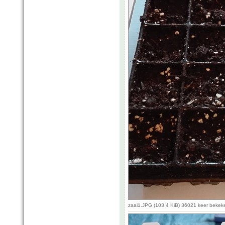
zaai1.JPG (103.4 KiB) 36021 keer bekek