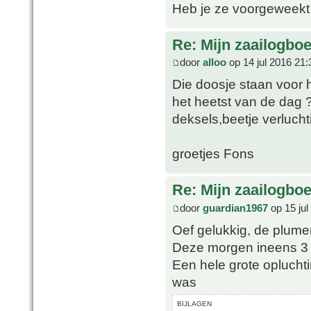
Heb je ze voorgeweekt
Re: Mijn zaailogbo
door
alloo
op 14 jul 2016 21:
Die doosje staan voor 
het heetst van de dag 
deksels,beetje verluch
groetjes Fons
Re: Mijn zaailogbo
door
guardian1967
op 15 jul
Oef gelukkig, de plume
Deze morgen ineens 3
Een hele grote opluchti
was
BIJLAGEN