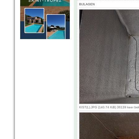
BIJLAGEN
KIST(L).JPG (140.74 KiB) 36139 keer be