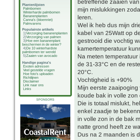
betreffende zaaien van
Plantenlijsten
mijn mislukkingen zodat
Palmbomen
Winterharde palmbomen
leren.
Bananenplanten
Canna's (bloemriet)
Palmvarens
Wel ik heb dus mijn dr
Populairste artikels
kabel van 25Watt op d
1)
Verzorging bananenplanten
2)
Verzorging van palmen
gestrooid die vochtig w
3)
Hoe een bananenplant
beschermen in de winter?
kamertemperatuur kunn
4)
De 10 winterhardste
palmbomen ter wereld
Na meten temperatuur i
5)
Zaaien van avocado
Handige pagina's
de 31-33°C en de reste
Exoten adressen
Veel gestelde vragen
20°C.
Hoe foto's uploaden
Richtlijnen
Vochtigheid is +90%
Disclaimer
Link naar ons
Mijn eerste zaaipoging 
Links
koude bak in volle zon e
SPONSORS
Die is totaal mislukt, 
enkel zaadje te bekenn
in volle zon in de bak 
natte grond heeft ze wa
Dus na 2 maanden is da