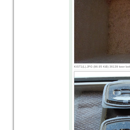
KIST1(L).JPG (96.95 KiB) 36139 keer be