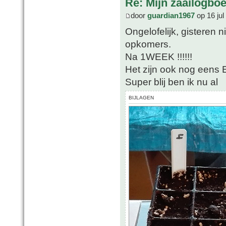
Re: Mijn zaailogbo
door
guardian1967
op 16 jul
Ongelofelijk, gisteren 
opkomers.
Na 1WEEK !!!!!!
Het zijn ook nog eens
Super blij ben ik nu al
BIJLAGEN