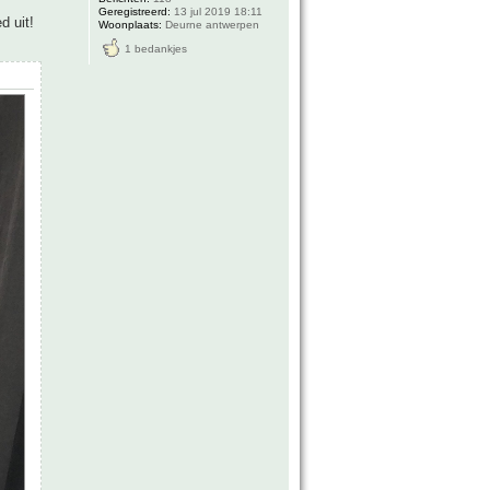
Geregistreerd:
13 jul 2019 18:11
d uit!
Woonplaats:
Deurne antwerpen
1 bedankjes