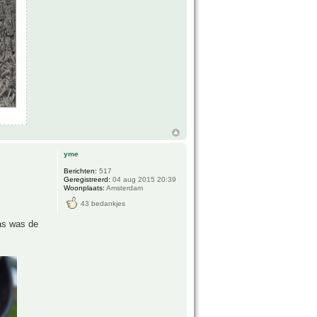
yme
Berichten:
517
Geregistreerd:
04 aug 2015 20:39
Woonplaats:
Amsterdam
43 bedankjes
aas was de