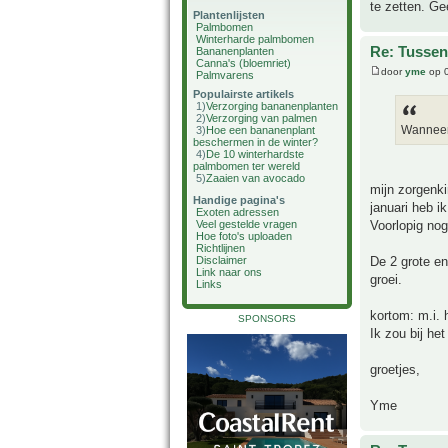
te zetten. Ge
Plantenlijsten
Palmbomen
Winterharde palmbomen
Re: Tussen
Bananenplanten
Canna's (bloemriet)
door
yme
op 0
Palmvarens
Populairste artikels
1)
Verzorging bananenplanten
2)
Verzorging van palmen
Wanneer 
3)
Hoe een bananenplant
beschermen in de winter?
4)
De 10 winterhardste
palmbomen ter wereld
5)
Zaaien van avocado
mijn zorgenki
Handige pagina's
januari heb i
Exoten adressen
Voorlopig nog
Veel gestelde vragen
Hoe foto's uploaden
Richtlijnen
De 2 grote en
Disclaimer
Link naar ons
groei.
Links
kortom: m.i. 
SPONSORS
Ik zou bij he
groetjes,
Yme