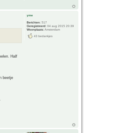
yme
Berichten:
517
Geregistreerd:
04 aug 2015 20:39
Woonplaats:
Amsterdam
43 bedankjes
elen. Half
n beetje
.