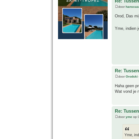
Re: Tussen
door
hanscaz
Orod, Das mi
Yme, indien j
Re: Tussen
door
Orodski
Haha geen p
Wat vond je 
Re: Tussen
door
yme
op 0
Yme, ind