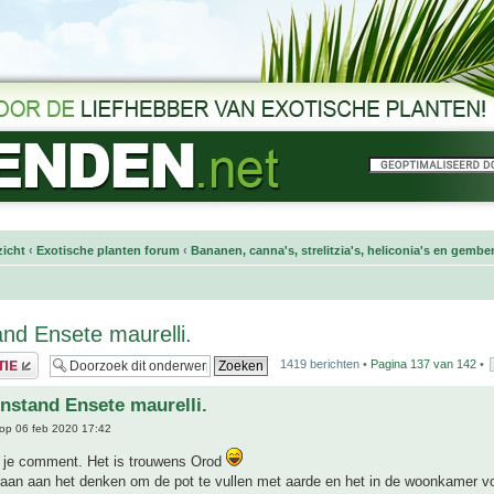
icht
‹
Exotische planten forum
‹
Bananen, canna's, strelitzia's, heliconia's en gembe
nd Ensete maurelli.
1419 berichten •
Pagina
137
van
142
•
nstand Ensete maurelli.
op 06 feb 2020 17:42
 je comment. Het is trouwens Orod
raan aan het denken om de pot te vullen met aarde en het in de woonkamer v