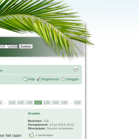
rs
Help
Registreren
Inloggen
...
...
1
134
135
136
137
138
139
140
142
Orodski
Berichten:
118
Geregistreerd:
13 jul 2019 18:11
Woonplaats:
Deurne antwerpen
oor het raam
1 bedankjes