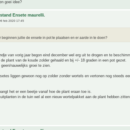
en goei idee?
stand Ensete maurelli.
6 feb 2020 17:45
beginnen jullie de ensete in pot te plaatsen en er aarde in te doen?
ndje van vorig jaar begon eind december wel erg uit te drogen en te beschimm
k de plant van de koude zolder gehaald en bij +/- 18 graden in een pot gezet.
 geen/nauwelijks groei te zien.
setes liggen gewoon nog op zolder zonder wortels en vertonen nog steeds ee
hangt het er een beetje vanaf hoe de plant eraan toe is.
t uitplanten in de tuin wel al een nieuw wortelpakket aan de plant hebben zitten