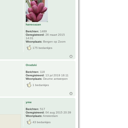
hanscazan
Berichten:
1489
Geregistreerd:
26 maart 2015
14:01
Woonplaats:
Bergen op Zoom
175 bedankjes
Orodski
Berichten:
118
Geregistreerd:
13 jul 2019 18:11
Woonplaats:
Deurne antwerpen
1 bedankjes
yme
Berichten:
517
Geregistreerd:
04 aug 2015 20:39
Woonplaats:
Amsterdam
43 bedankjes