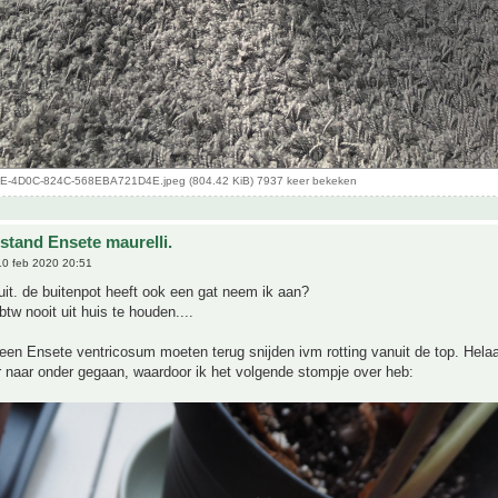
-4D0C-824C-568EBA721D4E.jpeg (804.42 KiB) 7937 keer bekeken
stand Ensete maurelli.
0 feb 2020 20:51
 uit. de buitenpot heeft ook een gat neem ik aan?
btw nooit uit huis te houden....
k een Ensete ventricosum moeten terug snijden ivm rotting vanuit de top. Hel
ver naar onder gegaan, waardoor ik het volgende stompje over heb: