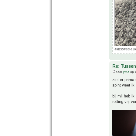
49B55FBD-119E
Re: Tussen
door
yme
op 1
ziet er prima
spint weet ik 
bij mij heb i
rotting vrij 