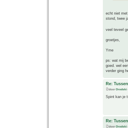
echt niet met
stond, twee j
veel teveel g
groetjes,
Yme
ps: wat mij b
goed. wel een
verder ging h
Re: Tussen
door
Orodski
Spint kan je 
Re: Tussen
door
Orodski