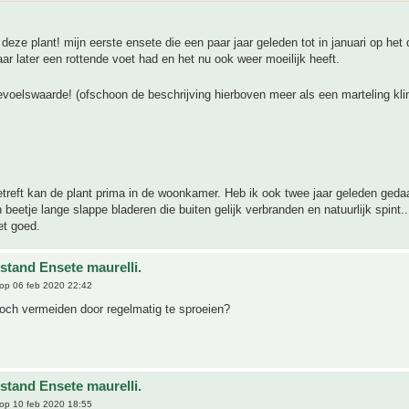
 deze plant! mijn eerste ensete die een paar jaar geleden tot in januari op het
aar later een rottende voet had en het nu ook weer moeilijk heeft.
evoelswaarde! (ofschoon de beschrijving hierboven meer als een marteling kl
etreft kan de plant prima in de woonkamer. Heb ik ook twee jaar geleden geda
 beetje lange slappe bladeren die buiten gelijk verbranden en natuurlijk spint.
et goed.
stand Ensete maurelli.
op 06 feb 2020 22:42
toch vermeiden door regelmatig te sproeien?
stand Ensete maurelli.
op 10 feb 2020 18:55