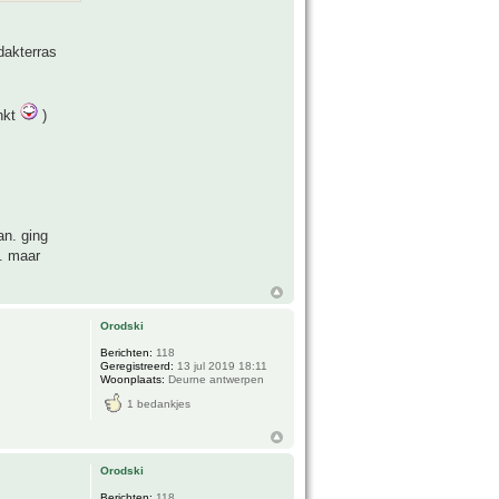
 dakterras
inkt
)
an. ging
.. maar
Orodski
Berichten:
118
Geregistreerd:
13 jul 2019 18:11
Woonplaats:
Deurne antwerpen
1 bedankjes
Orodski
Berichten:
118