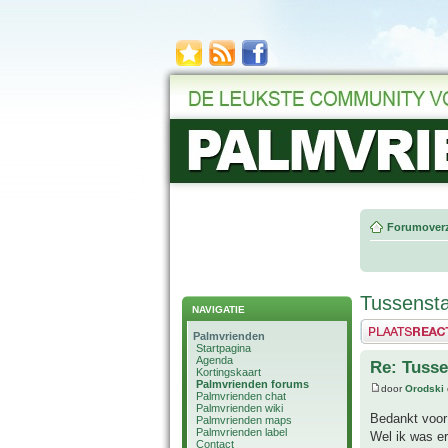
Forumoverz
Tussensta
NAVIGATIE
Plaats een reactie
Palmvrienden
Startpagina
Agenda
Re: Tusse
Kortingskaart
Palmvrienden forums
door
Orodski
Palmvrienden chat
Palmvrienden wiki
Bedankt voor
Palmvrienden maps
Palmvrienden label
Wel ik was e
Contact