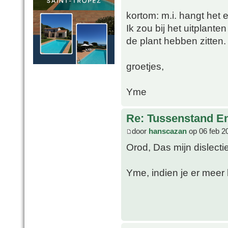
kortom: m.i. hangt het 
Ik zou bij het uitplante
de plant hebben zitten.
groetjes,
Yme
Re: Tussenstand En
door
hanscazan
op 06 feb 2
Orod, Das mijn dislect
Yme, indien je er meer