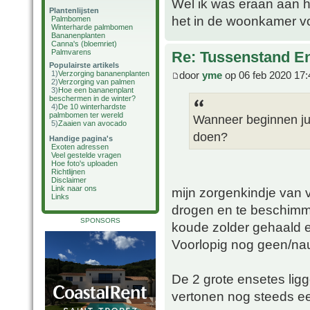
Wel ik was eraan aan h
Plantenlijsten
het in de woonkamer vo
Palmbomen
Winterharde palmbomen
Bananenplanten
Canna's (bloemriet)
Palmvarens
Re: Tussenstand En
Populairste artikels
door
yme
op 06 feb 2020 17:
1)
Verzorging bananenplanten
2)
Verzorging van palmen
3)
Hoe een bananenplant
beschermen in de winter?
4)
De 10 winterhardste
palmbomen ter wereld
Wanneer beginnen jull
5)
Zaaien van avocado
doen?
Handige pagina's
Exoten adressen
Veel gestelde vragen
Hoe foto's uploaden
Richtlijnen
Disclaimer
Link naar ons
mijn zorgenkindje van v
Links
drogen en te beschimme
SPONSORS
koude zolder gehaald en
Voorlopig nog geen/nauw
De 2 grote ensetes lig
vertonen nog steeds ee