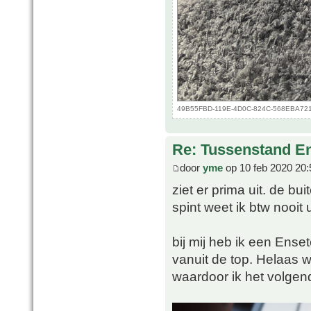
49B55FBD-119E-4D0C-824C-568EBA721D4
Re: Tussenstand En
door
yme
op 10 feb 2020 20:
ziet er prima uit. de b
spint weet ik btw nooit u
bij mij heb ik een Ense
vanuit de top. Helaas w
waardoor ik het volgen