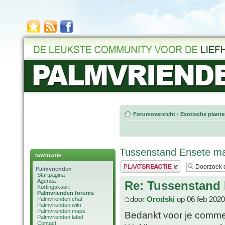
Forumoverzicht
‹
Exotische plant
Tussenstand Ensete mau
NAVIGATIE
Plaats een reactie
Palmvrienden
Startpagina
Agenda
Re: Tussenstand 
Kortingskaart
Palmvrienden forums
door
Orodski
op 06 feb 2020
Palmvrienden chat
Palmvrienden wiki
Palmvrienden maps
Bedankt voor je comme
Palmvrienden label
Contact