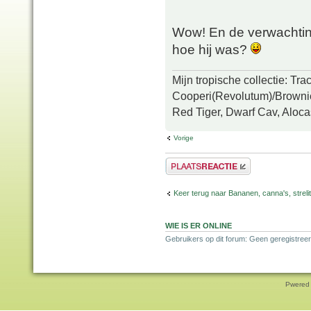
Wow! En de verwachting
hoe hij was?
Mijn tropische collectie: Tr
Cooperi(Revolutum)/Brownie
Red Tiger, Dwarf Cav, Aloca
Vorige
Plaats een reactie
Keer terug naar Bananen, canna's, strelit
WIE IS ER ONLINE
Gebruikers op dit forum: Geen geregistree
Pwered