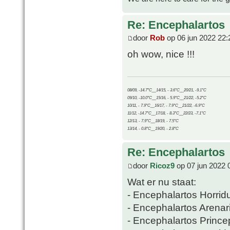
Re: Encephalartos
door
Rob
op 06 jun 2022 22:
oh wow, nice !!!
08/09, -14.7°C__14/15, - 3.6°C__20/21, -9.1°C
09/10, -10.0°C__15/16, - 5.9°C__21/22, -5.2°C
10/11, - 7.9°C__16/17, - 7.9°C__21/22, -6.9°C
11/12, -14.7°C__17/18, - 8.3°C__22/23, -7.1°C
12/13, - 7.9°C__18/19, - 7.5°C
13/14, - 0.8°C__19/20, - 2.8°C
Re: Encephalartos
door
Ricoz9
op 07 jun 2022 
Wat er nu staat:
- Encephalartos Horrid
- Encephalartos Arenar
- Encephalartos Prince