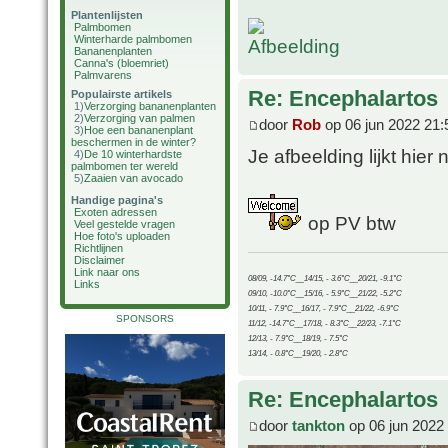
Plantenlijsten
Palmbomen
Winterharde palmbomen
Bananenplanten
Canna's (bloemriet)
Palmvarens
Re: Encephalartos
Populairste artikels
1)
Verzorging bananenplanten
2)
Verzorging van palmen
door
Rob
op 06 jun 2022 21:
3)
Hoe een bananenplant
beschermen in de winter?
Je afbeelding lijkt hier 
4)
De 10 winterhardste
palmbomen ter wereld
5)
Zaaien van avocado
Handige pagina's
Exoten adressen
op PV btw
Veel gestelde vragen
Hoe foto's uploaden
Richtlijnen
Disclaimer
Link naar ons
08/09, -14.7°C__14/15, - 3.6°C__20/21, -9.1°C
Links
09/10, -10.0°C__15/16, - 5.9°C__21/22, -5.2°C
10/11, - 7.9°C__16/17, - 7.9°C__21/22, -6.9°C
SPONSORS
11/12, -14.7°C__17/18, - 8.3°C__22/23, -7.1°C
12/13, - 7.9°C__18/19, - 7.5°C
13/14, - 0.8°C__19/20, - 2.8°C
Re: Encephalartos
door
tankton
op 06 jun 2022