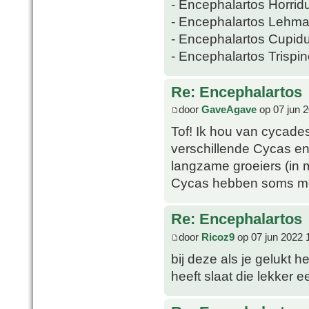
- Encephalartos Horrid
- Encephalartos Lehma
- Encephalartos Cupid
- Encephalartos Trispi
Re: Encephalartos
door
GaveAgave
op 07 jun 
Tof! Ik hou van cycade
verschillende Cycas en
langzame groeiers (in 
Cycas hebben soms mee
Re: Encephalartos
door
Ricoz9
op 07 jun 2022 
bij deze als je gelukt h
heeft slaat die lekker ee