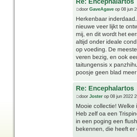
Re: Encephalartos
door
GaveAgave
op 08 jun 
Herkenbaar inderdaad. 
nieuwe veer lijkt te on
mij, en dit wordt het ee
altijd onder ideale con
op voeding. De meeste 
veren bezig, en ook een 
taitungensis x panzhih
poosje geen blad meer 
Re: Encephalartos
door
Joster
op 08 jun 2022 2
Mooie collectie! Welke 
Heb zelf oa een Trispin
in een poging een flus
bekennen, die heeft er 