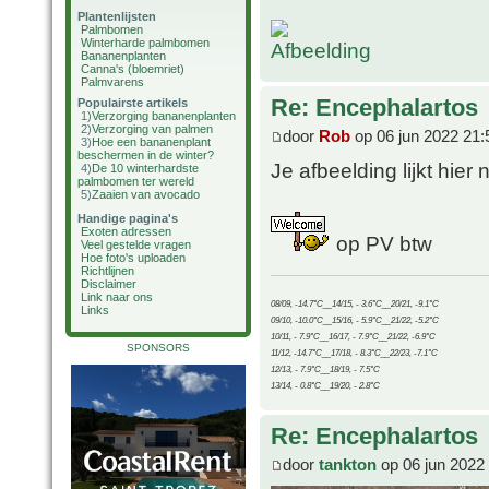
Plantenlijsten
Palmbomen
Winterharde palmbomen
Bananenplanten
Canna's (bloemriet)
Palmvarens
Re: Encephalartos
Populairste artikels
1)
Verzorging bananenplanten
2)
Verzorging van palmen
door
Rob
op 06 jun 2022 21:
3)
Hoe een bananenplant
beschermen in de winter?
Je afbeelding lijkt hier 
4)
De 10 winterhardste
palmbomen ter wereld
5)
Zaaien van avocado
Handige pagina's
Exoten adressen
op PV btw
Veel gestelde vragen
Hoe foto's uploaden
Richtlijnen
Disclaimer
Link naar ons
08/09, -14.7°C__14/15, - 3.6°C__20/21, -9.1°C
Links
09/10, -10.0°C__15/16, - 5.9°C__21/22, -5.2°C
10/11, - 7.9°C__16/17, - 7.9°C__21/22, -6.9°C
SPONSORS
11/12, -14.7°C__17/18, - 8.3°C__22/23, -7.1°C
12/13, - 7.9°C__18/19, - 7.5°C
13/14, - 0.8°C__19/20, - 2.8°C
Re: Encephalartos
door
tankton
op 06 jun 2022