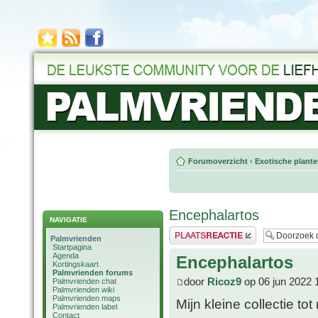
Forumoverzicht
‹
Exotische plant
Encephalartos
NAVIGATIE
Plaats een reactie
Palmvrienden
Startpagina
Agenda
Encephalartos
Kortingskaart
Palmvrienden forums
door
Ricoz9
op 06 jun 2022 
Palmvrienden chat
Palmvrienden wiki
Palmvrienden maps
Mijn kleine collectie tot
Palmvrienden label
Contact