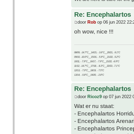
Re: Encephalartos
door
Rob
op 06 jun 2022 22:
oh wow, nice !!!
08/09, -14.7°C__14/15, - 3.6°C__20/21, -9.1°C
09/10, -10.0°C__15/16, - 5.9°C__21/22, -5.2°C
10/11, - 7.9°C__16/17, - 7.9°C__21/22, -6.9°C
11/12, -14.7°C__17/18, - 8.3°C__22/23, -7.1°C
12/13, - 7.9°C__18/19, - 7.5°C
13/14, - 0.8°C__19/20, - 2.8°C
Re: Encephalartos
door
Ricoz9
op 07 jun 2022 
Wat er nu staat:
- Encephalartos Horrid
- Encephalartos Arenar
- Encephalartos Prince