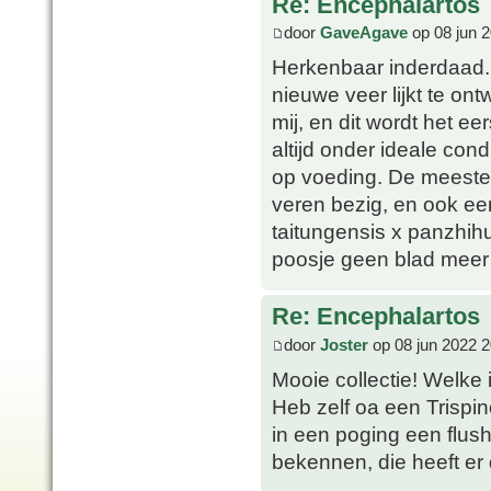
Re: Encephalartos
door
GaveAgave
op 08 jun 
Herkenbaar inderdaad. 
nieuwe veer lijkt te on
mij, en dit wordt het ee
altijd onder ideale con
op voeding. De meeste 
veren bezig, en ook een 
taitungensis x panzhih
poosje geen blad meer 
Re: Encephalartos
door
Joster
op 08 jun 2022 2
Mooie collectie! Welke 
Heb zelf oa een Trispin
in een poging een flus
bekennen, die heeft er 