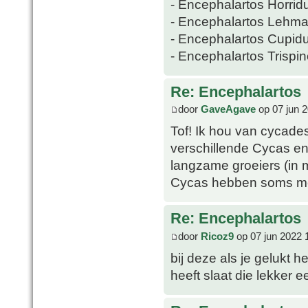
- Encephalartos Horrid
- Encephalartos Lehma
- Encephalartos Cupid
- Encephalartos Trispi
Re: Encephalartos
door
GaveAgave
op 07 jun 
Tof! Ik hou van cycade
verschillende Cycas en
langzame groeiers (in 
Cycas hebben soms mee
Re: Encephalartos
door
Ricoz9
op 07 jun 2022 
bij deze als je gelukt h
heeft slaat die lekker ee