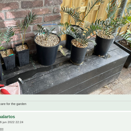
care for the garden
alartos
6 jun 2022 22:24
!!!