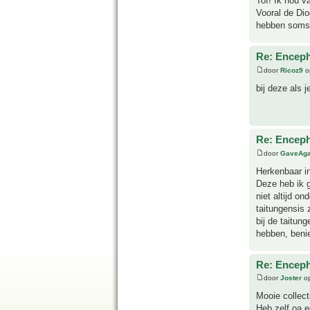
Tof! Ik hou v
Vooral de Dio
hebben soms 
Re: Enceph
door
Ricoz9
o
bij deze als j
Re: Enceph
door
GaveAg
Herkenbaar in
Deze heb ik g
niet altijd o
taitungensis 
bij de taitun
hebben, benie
Re: Enceph
door
Joster
op
Mooie collect
Heb zelf oa e