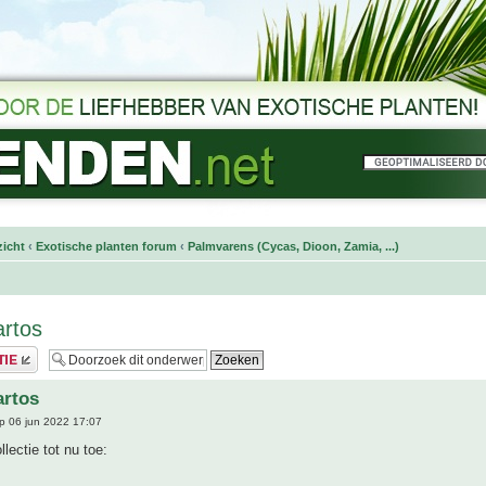
icht
‹
Exotische planten forum
‹
Palmvarens (Cycas, Dioon, Zamia, ...)
rtos
artos
p 06 jun 2022 17:07
llectie tot nu toe: