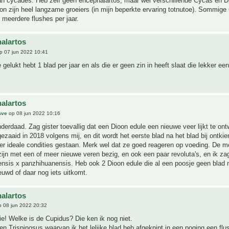
an cycades. Heb zelf geen encephalartos, maar wel verschillende Cycas en D
on zijn heel langzame groeiers (in mijn beperkte ervaring totnutoe). Sommig
meerdere flushes per jaar.
alartos
p 07 jun 2022 10:41
e gelukt hebt 1 blad per jaar en als die er geen zin in heeft slaat die lekker een
alartos
ave
op 08 jun 2022 10:16
derdaad. Zag gister toevallig dat een Dioon edule een nieuwe veer lijkt te ont
ezaaid in 2018 volgens mij, en dit wordt het eerste blad na het blad bij ontki
nder ideale condities gestaan. Merk wel dat ze goed reageren op voeding. De 
zijn met een of meer nieuwe veren bezig, en ook een paar revoluta's, en ik zag
gensis x panzhihuanensis. Heb ook 2 Dioon edule die al een poosje geen blad
uwd of daar nog iets uitkomt.
alartos
 08 jun 2022 20:32
ie! Welke is de Cupidus? Die ken ik nog niet.
en Trispinosus waarvan ik het lelijke blad heb afgeknipt in een poging een flu