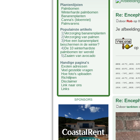
Plantenlijsten
Palmbomen
Winterharde palmbomen
Re: Enceph
Bananenplanten
Canna's (bloemriet)
door
Rob
op 0
Palmvarens
Je afbeelding 
Populairste artikels
1)
Verzorging bananenplanten
2)
Verzorging van palmen
3)
Hoe een bananenplant
beschermen in de winter?
op 
4)
De 10 winterhardste
palmbomen ter wereld
5)
Zaaien van avocado
Handige pagina's
08/09, -14.7°C__14/15, - 3.6°
Exoten adressen
09/10, -10.0°C__15/16, - 5.9°
Veel gestelde vragen
Hoe foto's uploaden
10/11, - 7.9°C__16/17, - 7.9°
Richtlijnen
11/12, -14.7°C__17/18, - 8.3°
Disclaimer
12/13, - 7.9°C__18/19, - 7.5°C
Link naar ons
13/14, - 0.8°C__19/20, - 2.8°C
Links
SPONSORS
Re: Enceph
door
tankton
o