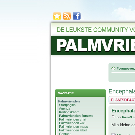
Forumoverz
Encephala
NAVIGATIE
Plaats een reactie
Palmvrienden
Startpagina
Agenda
Encephal
Kortingskaart
Palmvrienden forums
door
Ricoz9
o
Palmvrienden chat
Palmvrienden wiki
Mijn kleine co
Palmvrienden maps
Palmvrienden label
Contact