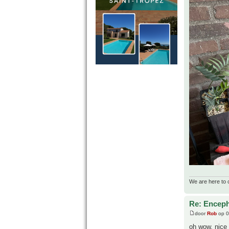
We are here to 
Re: Enceph
door
Rob
op 0
oh wow, nice 