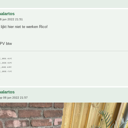
alartos
6 jun 2022 21:51
lijkt hier niet te werken Rico!
PV btw
C__20/21, -9.1°C
C__21/22, -5.2°C
C__21/22, -6.9°C
C__22/23, -7.1°C
alartos
p 06 jun 2022 21:57