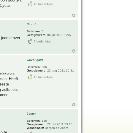
ioon soorten.
45 bedankjes
e Cycas
Ricoz9
Berichten:
5
Geregistreerd:
06 jul 2019 21:07
 jaartje over.
0 bedankjes
GaveAgave
Berichten:
296
Geregistreerd:
23 aug 2021 16:31
wikkelen.
45 bedankjes
emen. Heeft
meeste
 zelfs iets
 meer
Joster
Berichten:
148
Geregistreerd:
22 okt 2011 23:10
Woonplaats:
Bergen op Zoom
sh te