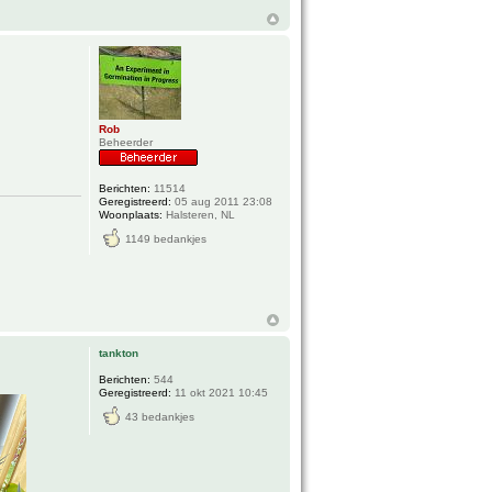
Rob
Beheerder
Berichten:
11514
Geregistreerd:
05 aug 2011 23:08
Woonplaats:
Halsteren, NL
1149 bedankjes
tankton
Berichten:
544
Geregistreerd:
11 okt 2021 10:45
43 bedankjes