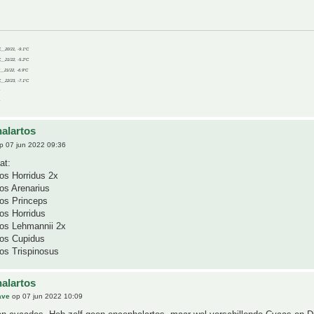
C__20/21, -9.1°C
C__21/22, -5.2°C
C__21/22, -6.9°C
C__22/23, -7.1°C
alartos
p 07 jun 2022 09:36
at:
os Horridus 2x
os Arenarius
tos Princeps
os Horridus
tos Lehmannii 2x
tos Cupidus
os Trispinosus
alartos
ave
op 07 jun 2022 10:09