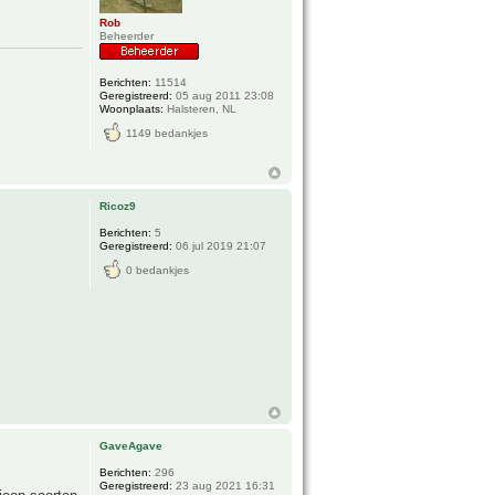
Rob
Beheerder
Berichten:
11514
Geregistreerd:
05 aug 2011 23:08
Woonplaats:
Halsteren, NL
1149 bedankjes
Ricoz9
Berichten:
5
Geregistreerd:
06 jul 2019 21:07
0 bedankjes
GaveAgave
Berichten:
296
Geregistreerd:
23 aug 2021 16:31