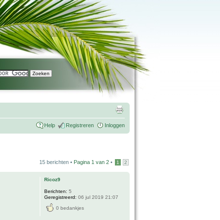
Help
Registreren
Inloggen
15 berichten •
Pagina
1
van
2
•
1
2
Ricoz9
Berichten:
5
Geregistreerd:
06 jul 2019 21:07
0 bedankjes