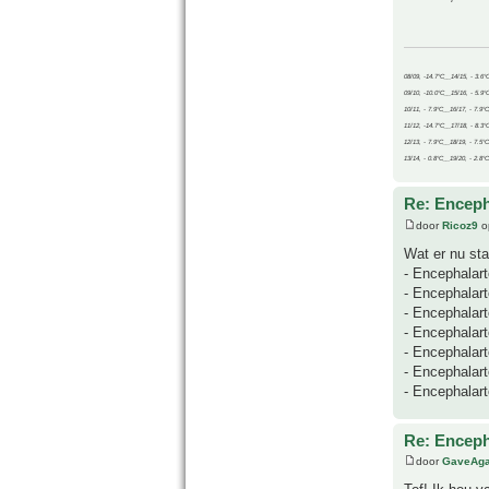
08/09, -14.7°C__14/15, - 3.6°
09/10, -10.0°C__15/16, - 5.9°
10/11, - 7.9°C__16/17, - 7.9°
11/12, -14.7°C__17/18, - 8.3°
12/13, - 7.9°C__18/19, - 7.5°C
13/14, - 0.8°C__19/20, - 2.8°C
Re: Enceph
door
Ricoz9
o
Wat er nu sta
- Encephalart
- Encephalart
- Encephalar
- Encephalart
- Encephalar
- Encephalar
- Encephalart
Re: Enceph
door
GaveAg