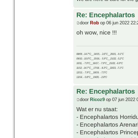
Re: Encephalartos
door
Rob
op 06 jun 2022 22:
oh wow, nice !!!
08/09, -14.7°C__14/15, - 3.6°C__20/21, -9.1°C
09/10, -10.0°C__15/16, - 5.9°C__21/22, -5.2°C
10/11, - 7.9°C__16/17, - 7.9°C__21/22, -6.9°C
11/12, -14.7°C__17/18, - 8.3°C__22/23, -7.1°C
12/13, - 7.9°C__18/19, - 7.5°C
13/14, - 0.8°C__19/20, - 2.8°C
Re: Encephalartos
door
Ricoz9
op 07 jun 2022 
Wat er nu staat:
- Encephalartos Horrid
- Encephalartos Arenar
- Encephalartos Prince