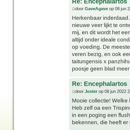
Re: Encephalartos
door
GaveAgave
op 08 jun 
Herkenbaar inderdaad. 
nieuwe veer lijkt te on
mij, en dit wordt het ee
altijd onder ideale con
op voeding. De meeste 
veren bezig, en ook een 
taitungensis x panzhih
poosje geen blad meer 
Re: Encephalartos
door
Joster
op 08 jun 2022 2
Mooie collectie! Welke 
Heb zelf oa een Trispin
in een poging een flus
bekennen, die heeft er 