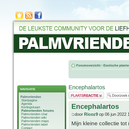
Forumoverzicht
‹
Exotische plant
Encephalartos
NAVIGATIE
Plaats een reactie
Palmvrienden
Startpagina
Agenda
Encephalartos
Kortingskaart
Palmvrienden forums
door
Ricoz9
op 06 jun 2022 
Palmvrienden chat
Palmvrienden wiki
Palmvrienden maps
Mijn kleine collectie tot
Palmvrienden label
Contact