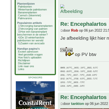
Plantenlijsten
Palmbomen
Winterharde palmbomen
Bananenplanten
Canna's (bloemriet)
Palmvarens
Re: Encephalartos
Populairste artikels
1)
Verzorging bananenplanten
2)
Verzorging van palmen
door
Rob
op 06 jun 2022 21:
3)
Hoe een bananenplant
beschermen in de winter?
Je afbeelding lijkt hier 
4)
De 10 winterhardste
palmbomen ter wereld
5)
Zaaien van avocado
Handige pagina's
Exoten adressen
op PV btw
Veel gestelde vragen
Hoe foto's uploaden
Richtlijnen
Disclaimer
Link naar ons
08/09, -14.7°C__14/15, - 3.6°C__20/21, -9.1°C
Links
09/10, -10.0°C__15/16, - 5.9°C__21/22, -5.2°C
10/11, - 7.9°C__16/17, - 7.9°C__21/22, -6.9°C
SPONSORS
11/12, -14.7°C__17/18, - 8.3°C__22/23, -7.1°C
12/13, - 7.9°C__18/19, - 7.5°C
13/14, - 0.8°C__19/20, - 2.8°C
Re: Encephalartos
door
tankton
op 06 jun 2022