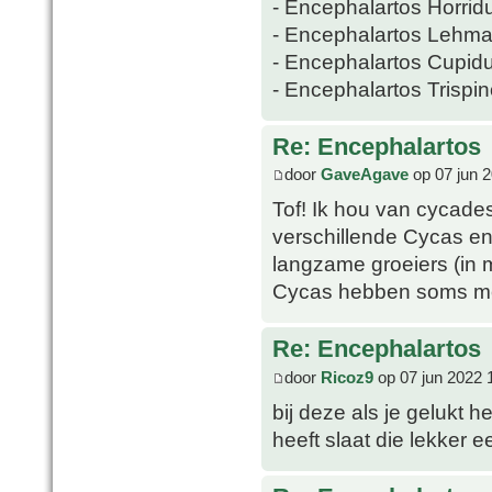
- Encephalartos Horrid
- Encephalartos Lehma
- Encephalartos Cupid
- Encephalartos Trispi
Re: Encephalartos
door
GaveAgave
op 07 jun 
Tof! Ik hou van cycade
verschillende Cycas en
langzame groeiers (in 
Cycas hebben soms mee
Re: Encephalartos
door
Ricoz9
op 07 jun 2022 
bij deze als je gelukt h
heeft slaat die lekker ee