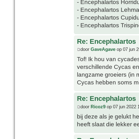
- Encephalartos Horrid
- Encephalartos Lehma
- Encephalartos Cupid
- Encephalartos Trispi
Re: Encephalartos
door
GaveAgave
op 07 jun 
Tof! Ik hou van cycade
verschillende Cycas en
langzame groeiers (in 
Cycas hebben soms mee
Re: Encephalartos
door
Ricoz9
op 07 jun 2022 
bij deze als je gelukt h
heeft slaat die lekker ee