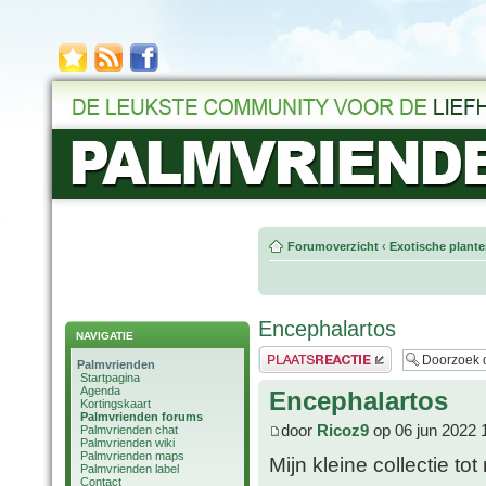
Forumoverzicht
‹
Exotische plant
Encephalartos
NAVIGATIE
Plaats een reactie
Palmvrienden
Startpagina
Agenda
Encephalartos
Kortingskaart
Palmvrienden forums
door
Ricoz9
op 06 jun 2022 
Palmvrienden chat
Palmvrienden wiki
Palmvrienden maps
Mijn kleine collectie tot
Palmvrienden label
Contact