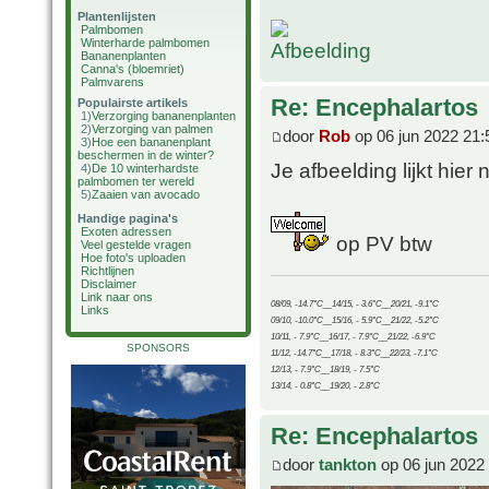
Plantenlijsten
Palmbomen
Winterharde palmbomen
Bananenplanten
Canna's (bloemriet)
Palmvarens
Re: Encephalartos
Populairste artikels
1)
Verzorging bananenplanten
2)
Verzorging van palmen
door
Rob
op 06 jun 2022 21:
3)
Hoe een bananenplant
beschermen in de winter?
Je afbeelding lijkt hier 
4)
De 10 winterhardste
palmbomen ter wereld
5)
Zaaien van avocado
Handige pagina's
Exoten adressen
op PV btw
Veel gestelde vragen
Hoe foto's uploaden
Richtlijnen
Disclaimer
Link naar ons
08/09, -14.7°C__14/15, - 3.6°C__20/21, -9.1°C
Links
09/10, -10.0°C__15/16, - 5.9°C__21/22, -5.2°C
10/11, - 7.9°C__16/17, - 7.9°C__21/22, -6.9°C
SPONSORS
11/12, -14.7°C__17/18, - 8.3°C__22/23, -7.1°C
12/13, - 7.9°C__18/19, - 7.5°C
13/14, - 0.8°C__19/20, - 2.8°C
Re: Encephalartos
door
tankton
op 06 jun 2022