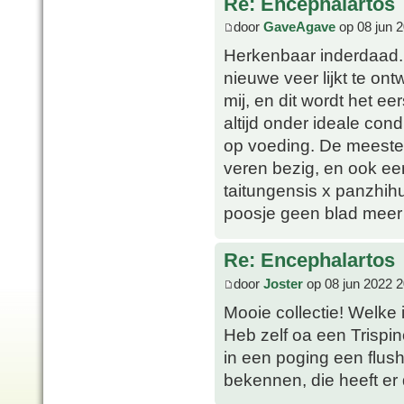
Re: Encephalartos
door
GaveAgave
op 08 jun 
Herkenbaar inderdaad. 
nieuwe veer lijkt te on
mij, en dit wordt het ee
altijd onder ideale con
op voeding. De meeste 
veren bezig, en ook een 
taitungensis x panzhih
poosje geen blad meer 
Re: Encephalartos
door
Joster
op 08 jun 2022 2
Mooie collectie! Welke 
Heb zelf oa een Trispin
in een poging een flus
bekennen, die heeft er 