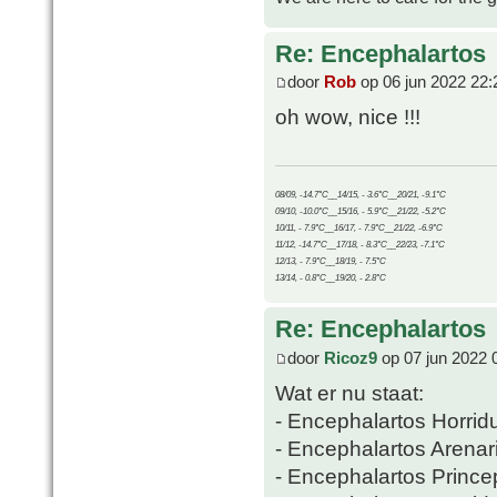
Re: Encephalartos
door
Rob
op 06 jun 2022 22:
oh wow, nice !!!
08/09, -14.7°C__14/15, - 3.6°C__20/21, -9.1°C
09/10, -10.0°C__15/16, - 5.9°C__21/22, -5.2°C
10/11, - 7.9°C__16/17, - 7.9°C__21/22, -6.9°C
11/12, -14.7°C__17/18, - 8.3°C__22/23, -7.1°C
12/13, - 7.9°C__18/19, - 7.5°C
13/14, - 0.8°C__19/20, - 2.8°C
Re: Encephalartos
door
Ricoz9
op 07 jun 2022 
Wat er nu staat:
- Encephalartos Horrid
- Encephalartos Arenar
- Encephalartos Prince