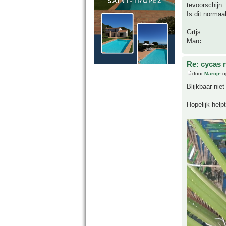
tevoorschijn
Is dit normaa
Grtjs
Marc
Re: cycas r
door
Marcje
o
Blijkbaar niet
Hopelijk helpt 