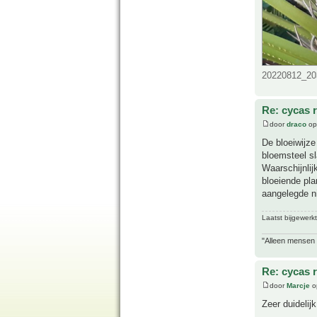
20220812_203
Re: cycas r
door
draco
op
De bloeiwijze
bloemsteel s
Waarschijnlij
bloeiende pla
aangelegde n
Laatst bijgewerk
"Alleen mensen d
Re: cycas r
door
Marcje
o
Zeer duidelij