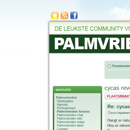
Forumoverz
cycas revo
NAVIGATIE
Plaats een reactie
Palmvrienden
Startpagina
Agenda
Re: cycas 
Kortingskaart
Palmvrienden forums
door
lapalmer
Palmvrienden chat
Palmvrienden wiki
Hangt er natuu
Palmvrienden maps
Hou er rekeni
Palmvrienden label
Contact