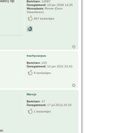
naast) op
Berichten:
14597
Geregistreerd:
19 jan 2009 14:35
Woonplaats:
Ronse (Oost-
Vlaanderen)
867 bedankjes
trachycarpus
Berichten:
225
Geregistreerd:
14 jan 2011 22:43
6 bedankjes
Marcje
Berichten:
17
Geregistreerd:
17 jul 2013 20:16
1 bedankjes
en