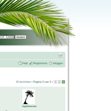
Help
Registreren
Inloggen
26 berichten •
Pagina
3
van
3
•
1
2
3
lapalmeraie