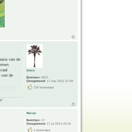
basis van de
ormen.
icaal
draco
n van de
Berichten:
6937
Geregistreerd:
17 sep 2012 21:49
720 bedankjes
n"
Marcje
Berichten:
17
Geregistreerd:
17 jul 2013 20:16
1 bedankjes