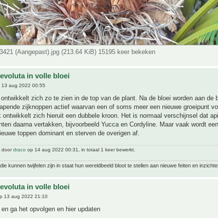
421 (Aangepast).jpg (213.64 KiB) 15195 keer bekeken
evoluta in volle bloei
 13 aug 2022 00:55
 ontwikkelt zich zo te zien in de top van de plant. Na de bloei worden aan de 
lapende zijknoppen actief waarvan een of soms meer een nieuwe groeipunt v
k ontwikkelt zich hieruit een dubbele kroon. Het is normaal verschijnsel dat ap
nten daarna vertakken, bijvoorbeeld Yucca en Cordyline. Maar vaak wordt ee
ieuwe toppen dominant en sterven de overigen af.
t door
draco
op 14 aug 2022 00:31, in totaal 1 keer bewerkt.
ie kunnen twijfelen zijn in staat hun wereldbeeld bloot te stellen aan nieuwe feiten en inzichte
evoluta in volle bloei
p 13 aug 2022 21:10
k en ga het opvolgen en hier updaten