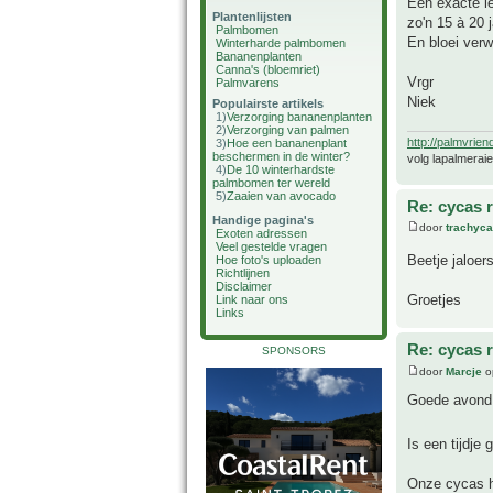
Een exacte le
Plantenlijsten
zo'n 15 à 20 j
Palmbomen
En bloei verw
Winterharde palmbomen
Bananenplanten
Canna's (bloemriet)
Vrgr
Palmvarens
Niek
Populairste artikels
1)
Verzorging bananenplanten
2)
Verzorging van palmen
http://palmvrien
3)
Hoe een bananenplant
beschermen in de winter?
volg lapalmerai
4)
De 10 winterhardste
palmbomen ter wereld
5)
Zaaien van avocado
Re: cycas r
Handige pagina's
door
trachyc
Exoten adressen
Veel gestelde vragen
Beetje jaloer
Hoe foto's uploaden
Richtlijnen
Disclaimer
Groetjes
Link naar ons
Links
Re: cycas r
SPONSORS
door
Marcje
op
Goede avond
Is een tijdje
Onze cycas h