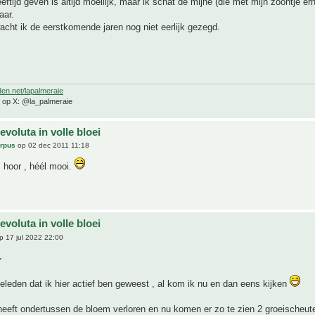
eftijd geven is altijd moeilijk, maar ik schat de mijne (die met mijn zoontje er
aar.
acht ik de eerstkomende jaren nog niet eerlijk gezegd.
den.net/lapalmeraie
e op X: @la_palmeraie
evoluta in volle bloei
arpus
op 02 dec 2011 11:18
s hoor , héél mooi.
evoluta in volle bloei
 17 jul 2022 22:00
,
 geleden dat ik hier actief ben geweest , al kom ik nu en dan eens kijken
eeft ondertussen de bloem verloren en nu komen er zo te zien 2 groeischeut