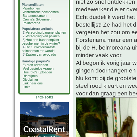
niet zo snel ontdekken 
Plantenlijsten
medewerker die er over 
Palmbomen
Winterharde palmbomen
Echt duidelijk werd het
Bananenplanten
Canna's (bloemriet)
Palmvarens
bestellijst! Ze had he
Populairste artikels
vergeten het zou om e
1)
Verzorging bananenplanten
2)
Verzorging van palmen
Forsteriana maar een a
3)
Hoe een bananenplant
beschermen in de winter?
bij de H. belmoreana ui
4)
De 10 winterhardste
palmbomen ter wereld
minder vaak voor.
5)
Zaaien van avocado
Handige pagina's
Al begon ik vorig jaar 
Exoten adressen
Veel gestelde vragen
gingen doorhangen en b
Hoe foto's uploaden
Richtlijnen
Nu komt bij de grootst
Disclaimer
Link naar ons
steel rood kleurt en we
Links
voor dan graag een bev
SPONSORS