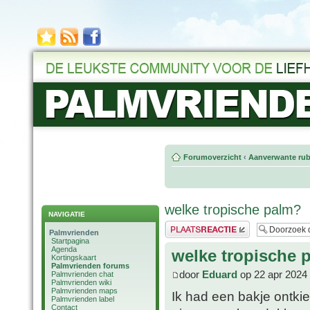
Forumoverzicht
‹
Aanverwante rub
welke tropische palm?
NAVIGATIE
Plaats een reactie
Palmvrienden
Startpagina
Agenda
welke tropische 
Kortingskaart
Palmvrienden forums
door
Eduard
op 22 apr 2024
Palmvrienden chat
Palmvrienden wiki
Palmvrienden maps
Ik had een bakje ontk
Palmvrienden label
Contact