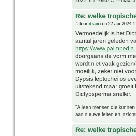
2022 min. -09.0ºC --- max. 
Re: welke tropisch
door
draco
op 22 apr 2024 1
Vermoedelijk is het Dic
aantal jaren geleden v
https://www.palmpedia
doorgaans de vorm met 
wordt niet vaak gezien/
moeilijk, zeker niet voo
Dypsis leptocheilos e
uitstekend maar groeit
Dictyosperma sneller.
"Alleen mensen die kunnen tw
aan nieuwe feiten en inzich
Re: welke tropisch