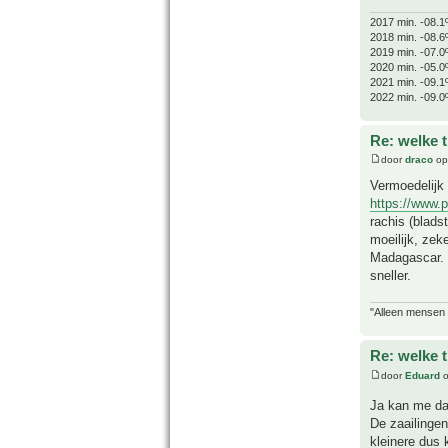
2017 min. -08.1
2018 min. -08.6
2019 min. -07.0
2020 min. -05.0
2021 min. -09.1
2022 min. -09.0
Re: welke 
door
draco
op
Vermoedelijk 
https://www.
rachis (blads
moeilijk, zek
Madagascar. 
sneller.
"Alleen mensen d
Re: welke 
door
Eduard
o
Ja kan me dat
De zaailingen
kleinere dus 