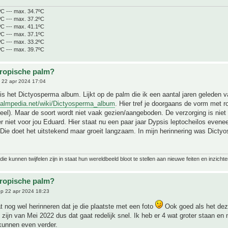
ºC --- max. 34.7ºC
ºC --- max. 37.2ºC
ºC --- max. 41.1ºC
ºC --- max. 37.1ºC
ºC --- max. 33.2ºC
ºC --- max. 39.7ºC
tropische palm?
 22 apr 2024 17:04
is het Dictyosperma album. Lijkt op de palm die ik een aantal jaren geleden 
palmpedia.net/wiki/Dictyosperma_album
. Hier tref je doorgaans de vorm met r
teel). Maar de soort wordt niet vaak gezien/aangeboden. De verzorging is niet 
er niet voor jou Eduard. Hier staat nu een paar jaar Dypsis leptocheilos even
Die doet het uitstekend maar groeit langzaam. In mijn herinnering was Dicty
ie kunnen twijfelen zijn in staat hun wereldbeeld bloot te stellen aan nieuwe feiten en inzichte
tropische palm?
p 22 apr 2024 18:23
 nog wel herinneren dat je die plaatste met een foto
Ook goed als het dez
 zijn van Mei 2022 dus dat gaat redelijk snel. Ik heb er 4 wat groter staan en
kunnen even verder.