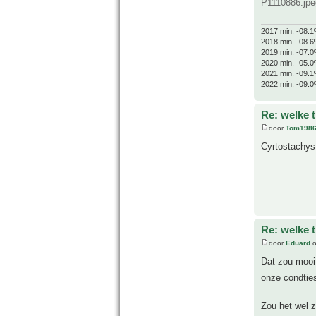
P1110886.jpe
2017 min. -08.1
2018 min. -08.6
2019 min. -07.0
2020 min. -05.0
2021 min. -09.1
2022 min. -09.0
Re: welke 
door
Tom198
Cyrtostachys
Re: welke 
door
Eduard
o
Dat zou mooi 
onze condti
Zou het wel z