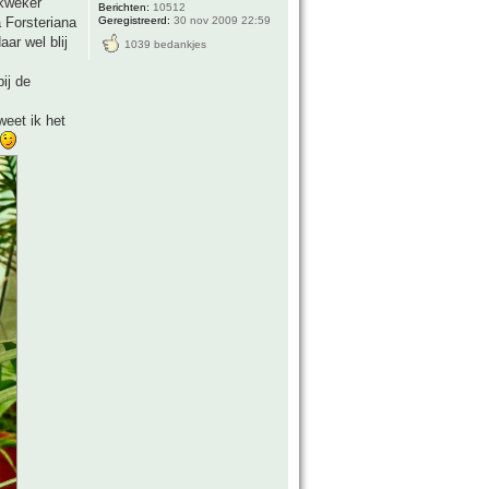
 kweker
Berichten:
10512
Geregistreerd:
30 nov 2009 22:59
 Forsteriana
ar wel blij
1039 bedankjes
ij de
weet ik het