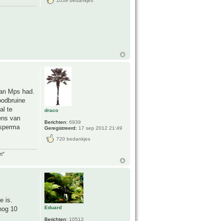
1039 bedankjes
van Mps had.
oodbruine
al te
draco
eens van
Berichten:
6939
osperma
Geregistreerd:
17 sep 2012 21:49
720 bedankjes
n"
e is.
Eduard
 nog 10
Berichten:
10512