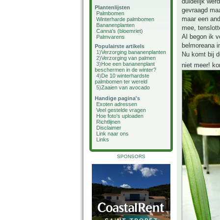
duidelijk wer
Plantenlijsten
gevraagd maa
Palmbomen
maar een ande
Winterharde palmbomen
Bananenplanten
mee, tenslott
Canna's (bloemriet)
Al begon ik v
Palmvarens
belmoreana in
Populairste artikels
1)
Verzorging bananenplanten
Nu komt bij d
2)
Verzorging van palmen
3)
Hoe een bananenplant
niet meer! k
beschermen in de winter?
4)
De 10 winterhardste
palmbomen ter wereld
5)
Zaaien van avocado
Handige pagina's
Exoten adressen
Veel gestelde vragen
Hoe foto's uploaden
Richtlijnen
Disclaimer
Link naar ons
Links
SPONSORS