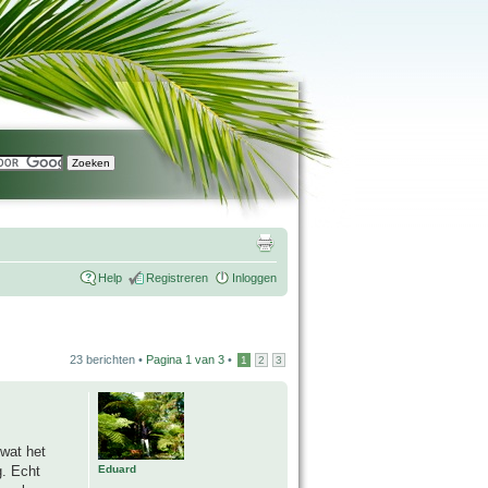
Help
Registreren
Inloggen
23 berichten •
Pagina
1
van
3
•
1
2
3
wat het
Eduard
g. Echt