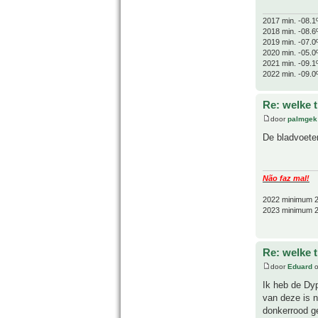
2017 min. -08.1
2018 min. -08.6
2019 min. -07.0
2020 min. -05.0
2021 min. -09.1
2022 min. -09.0
Re: welke 
door
palmgek
De bladvoete
Não faz mal!
2022 minimum 2
2023 minimum 2
Re: welke 
door
Eduard
o
Ik heb de Dyp
van deze is n
donkerrood g