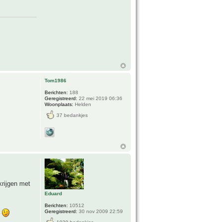
Tom1986
Berichten:
188
Geregistreerd:
22 mei 2019 06:36
Woonplaats:
Helden
37 bedankjes
krijgen met
Eduard
Berichten:
10512
Geregistreerd:
30 nov 2009 22:59
r