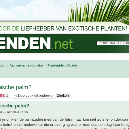
icht
‹
Aanverwante rubrieken
‹
Plantenidentificatie
pische palm?
pische palm?
p 22 apr 2024 15:05
akje ontkiemde palmzaden mee van de Intra maar kon niet zo snel ontdekken 
e betreffende medewerker die er over ging was er niet, dus een dag later teru