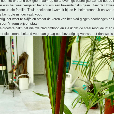
d het niet er stond ook geen naam op de afleverings bestellijst! Ze had het de
r was het weer vergeten het zou om een bekende palm gaan . Niet de Howea
re uit die familie. Thuis zoekende kwam ik bij de H. belmoreana uit en was da
e komt die minder vaak voor.
orig jaar weer te twijfelen omdat de veren van het blad gingen doorhangen en b
 een V vorm blijven staan.
e grootste palm het nieuwe blad omhoog en zie ik dat de steel rood kleurt en 
omt die iemand bekend voor dan graag een bevestiging van wat het dan wel is