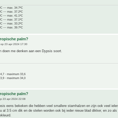
ºC --- max. 34.7ºC
ºC --- max. 37.2ºC
ºC --- max. 41.1ºC
ºC --- max. 37.1ºC
ºC --- max. 33.2ºC
ºC --- max. 39.7ºC
tropische palm?
op 23 apr 2024 17:30
n doen me denken aan een Dypsis soort.
4,7 - maximum 33,6
3,9 - maximum 34,0
tropische palm?
p 23 apr 2024 22:08
sis eens bekeken die hebben veel smallere stamhalzen en zijn ook veel ieler
u al 3.5 cm dik en de stelen worden ook bij ieder nieuw blad dikker, en zo als 
ekleurd.