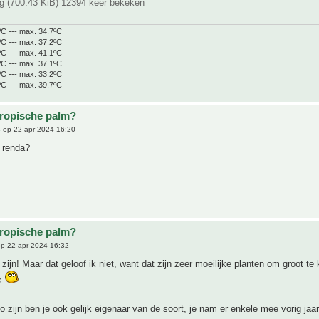
g (700.43 KiB) 12394 keer bekeken
ºC --- max. 34.7ºC
ºC --- max. 37.2ºC
ºC --- max. 41.1ºC
ºC --- max. 37.1ºC
ºC --- max. 33.2ºC
ºC --- max. 39.7ºC
tropische palm?
6
op 22 apr 2024 16:20
 renda?
tropische palm?
p 22 apr 2024 16:32
zijn! Maar dat geloof ik niet, want dat zijn zeer moeilijke planten om groot te 
es
o zijn ben je ook gelijk eigenaar van de soort, je nam er enkele mee vorig jaa