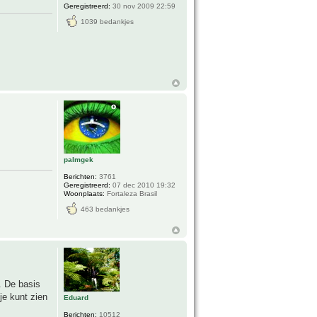
Geregistreerd:
30 nov 2009 22:59
1039 bedankjes
palmgek
Berichten:
3761
Geregistreerd:
07 dec 2010 19:32
Woonplaats:
Fortaleza Brasil
463 bedankjes
. De basis
je kunt zien
Eduard
Berichten:
10512