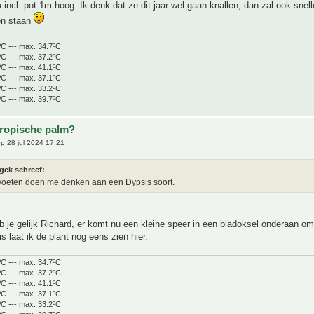
u incl. pot 1m hoog. Ik denk dat ze dit jaar wel gaan knallen, dan zal ook snell
en staan
ºC --- max. 34.7ºC
ºC --- max. 37.2ºC
ºC --- max. 41.1ºC
ºC --- max. 37.1ºC
ºC --- max. 33.2ºC
ºC --- max. 39.7ºC
tropische palm?
p 28 jul 2024 17:21
gek schreef:
voeten doen me denken aan een Dypsis soort.
 je gelijk Richard, er komt nu een kleine speer in een bladoksel onderaan o
is laat ik de plant nog eens zien hier.
ºC --- max. 34.7ºC
ºC --- max. 37.2ºC
ºC --- max. 41.1ºC
ºC --- max. 37.1ºC
ºC --- max. 33.2ºC