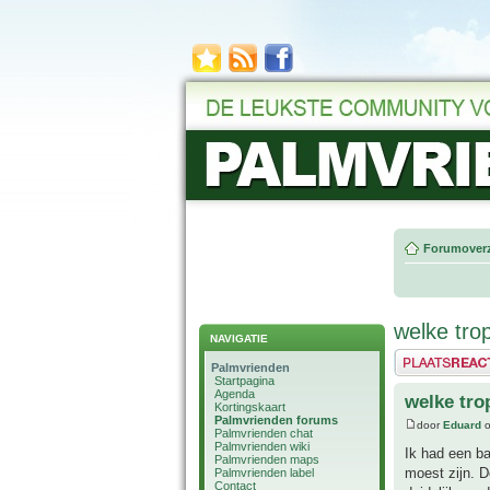
Forumoverz
welke tro
NAVIGATIE
Plaats een reactie
Palmvrienden
Startpagina
Agenda
welke tro
Kortingskaart
Palmvrienden forums
door
Eduard
o
Palmvrienden chat
Palmvrienden wiki
Ik had een b
Palmvrienden maps
moest zijn. D
Palmvrienden label
Contact