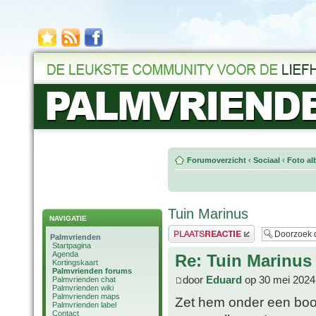
Forumoverzicht
‹
Sociaal
‹
Foto al
Tuin Marinus
NAVIGATIE
Plaats een reactie
Palmvrienden
Startpagina
Agenda
Re: Tuin Marinus
Kortingskaart
Palmvrienden forums
door
Eduard
op 30 mei 2024
Palmvrienden chat
Palmvrienden wiki
Palmvrienden maps
Zet hem onder een boo
Palmvrienden label
Contact