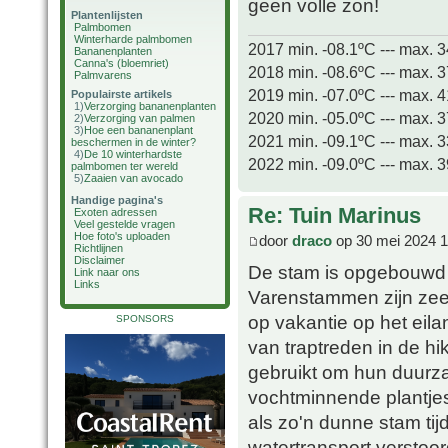
geen volle zon!
Plantenlijsten
Palmbomen
Winterharde palmbomen
2017 min. -08.1ºC --- max. 
Bananenplanten
Canna's (bloemriet)
2018 min. -08.6ºC --- max. 
Palmvarens
2019 min. -07.0ºC --- max. 
Populairste artikels
1)
Verzorging bananenplanten
2020 min. -05.0ºC --- max. 
2)
Verzorging van palmen
3)
Hoe een bananenplant
2021 min. -09.1ºC --- max. 
beschermen in de winter?
4)
De 10 winterhardste
2022 min. -09.0ºC --- max. 
palmbomen ter wereld
5)
Zaaien van avocado
Handige pagina's
Re: Tuin Marinus
Exoten adressen
Veel gestelde vragen
Hoe foto's uploaden
door
draco
op 30 mei 2024 1
Richtlijnen
Disclaimer
De stam is opgebouwd u
Link naar ons
Links
Varenstammen zijn zeer
op vakantie op het eil
SPONSORS
van traptreden in de h
gebruikt om hun duurza
vochtminnende plantje
als zo'n dunne stam tij
watertransport verstoor