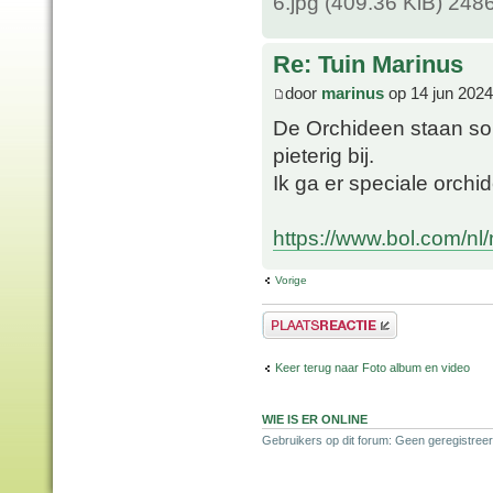
6.jpg (409.36 KiB) 248
Re: Tuin Marinus
door
marinus
op 14 jun 2024
De Orchideen staan so
pieterig bij.
Ik ga er speciale orch
https://www.bol.com/nl
Vorige
Plaats een reactie
Keer terug naar Foto album en video
WIE IS ER ONLINE
Gebruikers op dit forum: Geen geregistreer