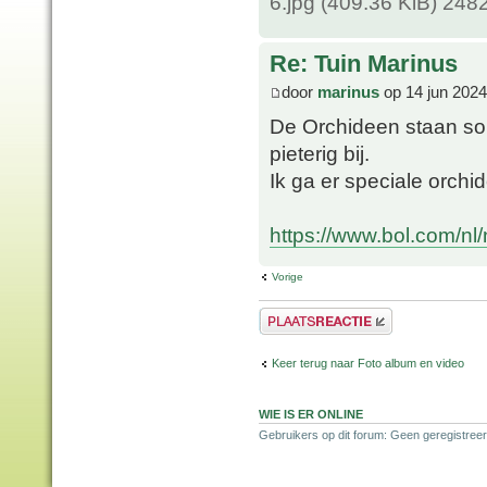
6.jpg (409.36 KiB) 248
Re: Tuin Marinus
door
marinus
op 14 jun 2024
De Orchideen staan so
pieterig bij.
Ik ga er speciale orch
https://www.bol.com/nl
Vorige
Plaats een reactie
Keer terug naar Foto album en video
WIE IS ER ONLINE
Gebruikers op dit forum: Geen geregistree