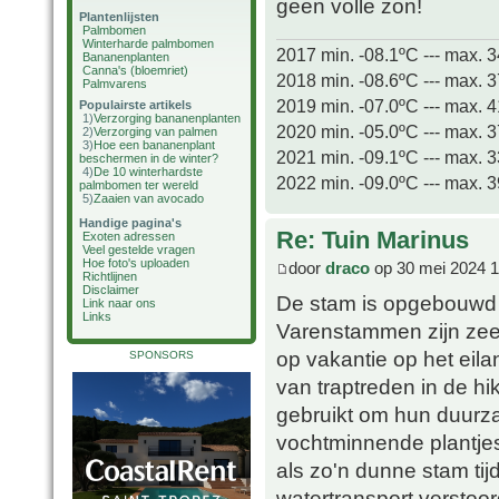
geen volle zon!
Plantenlijsten
Palmbomen
Winterharde palmbomen
2017 min. -08.1ºC --- max. 
Bananenplanten
Canna's (bloemriet)
2018 min. -08.6ºC --- max. 
Palmvarens
2019 min. -07.0ºC --- max. 
Populairste artikels
1)
Verzorging bananenplanten
2020 min. -05.0ºC --- max. 
2)
Verzorging van palmen
3)
Hoe een bananenplant
2021 min. -09.1ºC --- max. 
beschermen in de winter?
4)
De 10 winterhardste
2022 min. -09.0ºC --- max. 
palmbomen ter wereld
5)
Zaaien van avocado
Handige pagina's
Re: Tuin Marinus
Exoten adressen
Veel gestelde vragen
Hoe foto's uploaden
door
draco
op 30 mei 2024 1
Richtlijnen
Disclaimer
De stam is opgebouwd u
Link naar ons
Links
Varenstammen zijn zeer
op vakantie op het eil
SPONSORS
van traptreden in de h
gebruikt om hun duurza
vochtminnende plantje
als zo'n dunne stam tij
watertransport verstoor