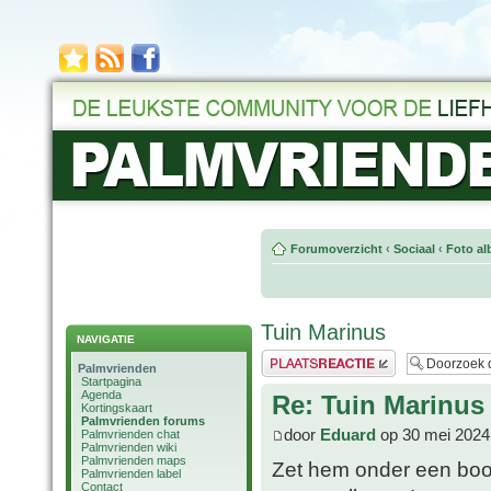
Forumoverzicht
‹
Sociaal
‹
Foto al
Tuin Marinus
NAVIGATIE
Plaats een reactie
Palmvrienden
Startpagina
Agenda
Re: Tuin Marinus
Kortingskaart
Palmvrienden forums
door
Eduard
op 30 mei 2024
Palmvrienden chat
Palmvrienden wiki
Palmvrienden maps
Zet hem onder een boo
Palmvrienden label
Contact