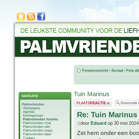
Forumoverzicht
‹
Sociaal
‹
Foto al
Tuin Marinus
NAVIGATIE
Plaats een reactie
Palmvrienden
Startpagina
Agenda
Re: Tuin Marinus
Kortingskaart
Palmvrienden forums
door
Eduard
op 30 mei 2024
Palmvrienden chat
Palmvrienden wiki
Palmvrienden maps
Zet hem onder een boo
Palmvrienden label
Contact