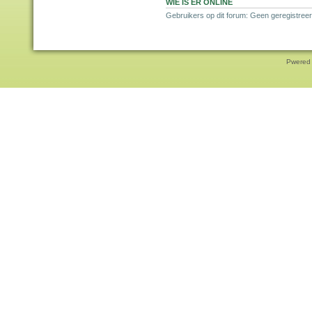
WIE IS ER ONLINE
Gebruikers op dit forum: Geen geregistree
Pwered