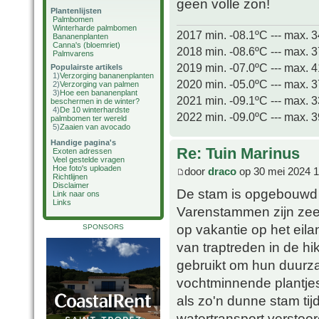
geen volle zon!
Plantenlijsten
Palmbomen
Winterharde palmbomen
2017 min. -08.1ºC --- max. 
Bananenplanten
Canna's (bloemriet)
2018 min. -08.6ºC --- max. 
Palmvarens
2019 min. -07.0ºC --- max. 
Populairste artikels
1)
Verzorging bananenplanten
2020 min. -05.0ºC --- max. 
2)
Verzorging van palmen
3)
Hoe een bananenplant
2021 min. -09.1ºC --- max. 
beschermen in de winter?
4)
De 10 winterhardste
2022 min. -09.0ºC --- max. 
palmbomen ter wereld
5)
Zaaien van avocado
Handige pagina's
Re: Tuin Marinus
Exoten adressen
Veel gestelde vragen
Hoe foto's uploaden
door
draco
op 30 mei 2024 1
Richtlijnen
Disclaimer
De stam is opgebouwd u
Link naar ons
Links
Varenstammen zijn zeer
op vakantie op het eil
SPONSORS
van traptreden in de h
gebruikt om hun duurza
vochtminnende plantje
als zo'n dunne stam tij
watertransport verstoor