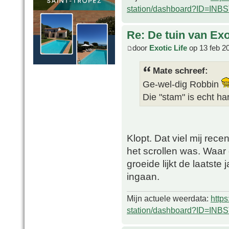
station/dashboard?ID=INB
Re: De tuin van Exo
door
Exotic Life
op 13 feb 2
Mate schreef:
Ge-wel-dig Robbin
Die "stam" is echt h
Klopt. Dat viel mij rec
het scrollen was. Waar d
groeide lijkt de laatste
ingaan.
Mijn actuele weerdata:
http
station/dashboard?ID=INB