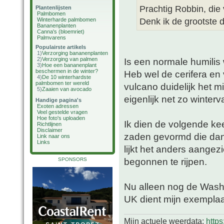
Prachtig Robbin, die 
Plantenlijsten
Palmbomen
Denk ik de grootste d
Winterharde palmbomen
Bananenplanten
Canna's (bloemriet)
Palmvarens
Populairste artikels
1)
Verzorging bananenplanten
2)
Verzorging van palmen
Is een normale humilis
3)
Hoe een bananenplant
beschermen in de winter?
Heb wel de cerifera en
4)
De 10 winterhardste
palmbomen ter wereld
vulcano duidelijk het m
5)
Zaaien van avocado
eigenlijk net zo winter
Handige pagina's
Exoten adressen
Veel gestelde vragen
Hoe foto's uploaden
Ik dien de volgende kee
Richtlijnen
Disclaimer
zaden gevormd die dan v
Link naar ons
Links
lijkt het anders aangezi
begonnen te rijpen.
SPONSORS
Nu alleen nog de Washy
UK dient mijn exemplaar
Mijn actuele weerdata:
http