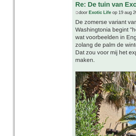
Re: De tuin van Exo
door
Exotic Life
op 19 aug 2
De zomerse variant va
Washingtonia begint "he
wat voorbeelden in En
zolang de palm de winte
Dat zou voor mij het e
maken.