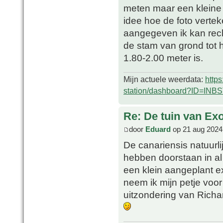
meten maar een kleine 4
idee hoe de foto verteke
aangegeven ik kan rech
de stam van grond tot 
1.80-2.00 meter is.
Mijn actuele weerdata:
http
station/dashboard?ID=INB
Re: De tuin van Exo
door
Eduard
op 21 aug 2024
De canariensis natuurli
hebben doorstaan in al 
een klein aangeplant e
neem ik mijn petje voor
uitzondering van Richar