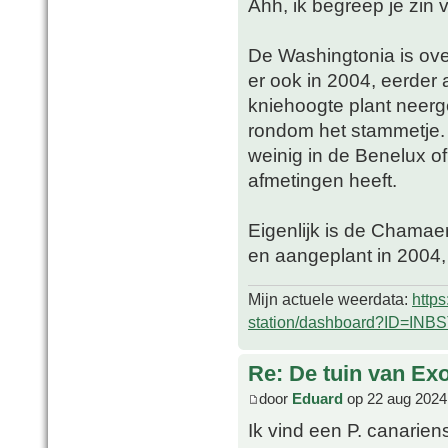
Ahh, ik begreep je zin 
De Washingtonia is over
er ook in 2004, eerder al
kniehoogte plant neerg
rondom het stammetje. 
weinig in de Benelux o
afmetingen heeft.
Eigenlijk is de Chamaer
en aangeplant in 2004, 
Mijn actuele weerdata:
http
station/dashboard?ID=INB
Re: De tuin van Exo
door
Eduard
op 22 aug 2024
Ik vind een P. canarien