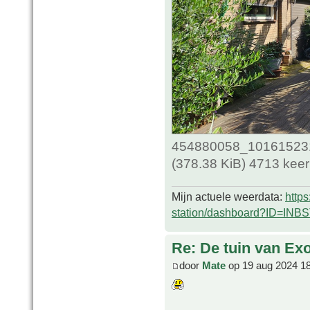
454880058_10161523
(378.38 KiB) 4713 kee
Mijn actuele weerdata:
http
station/dashboard?ID=INB
Re: De tuin van Exo
door
Mate
op 19 aug 2024 1