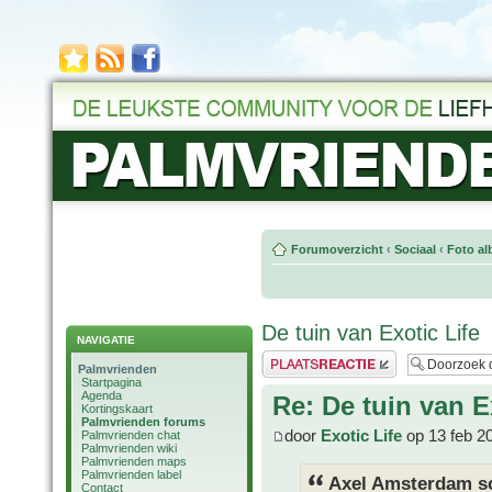
Forumoverzicht
‹
Sociaal
‹
Foto al
De tuin van Exotic Life
NAVIGATIE
Plaats een reactie
Palmvrienden
Startpagina
Agenda
Re: De tuin van E
Kortingskaart
Palmvrienden forums
door
Exotic Life
op 13 feb 2
Palmvrienden chat
Palmvrienden wiki
Palmvrienden maps
Palmvrienden label
Axel Amsterdam sc
Contact