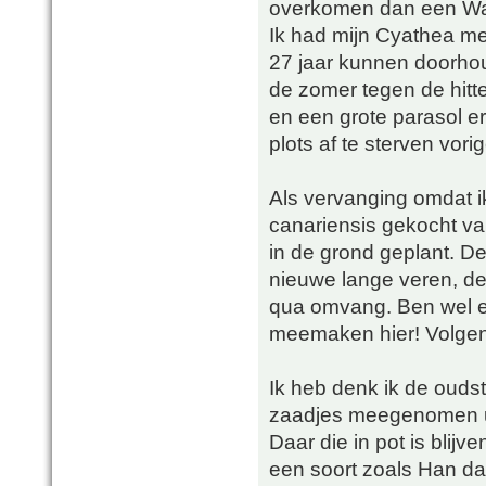
overkomen dan een Wa
Ik had mijn Cyathea medu
27 jaar kunnen doorhou
de zomer tegen de hitte
en een grote parasol e
plots af te sterven vor
Als vervanging omdat i
canariensis gekocht van
in de grond geplant. De
nieuwe lange veren, de s
qua omvang. Ben wel ee
meemaken hier! Volgen
Ik heb denk ik de ouds
zaadjes meegenomen ui
Daar die in pot is blij
een soort zoals Han d