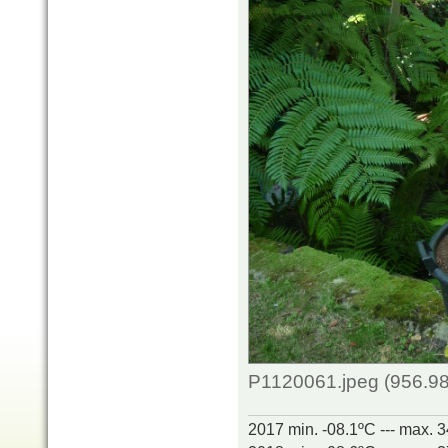
P1120061.jpeg (956.98
2017 min. -08.1ºC --- max. 