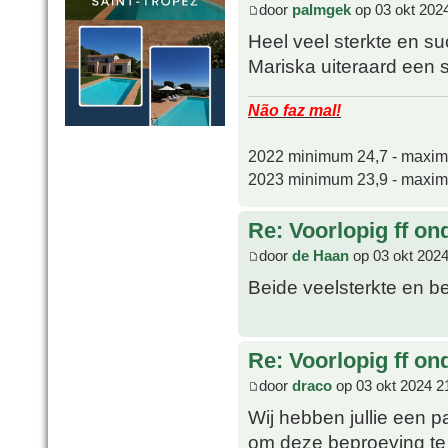
door
palmgek
op 03 okt 202
Heel veel sterkte en s
Mariska uiteraard een s
Não faz mal!
2022 minimum 24,7 - maxi
2023 minimum 23,9 - maxi
Re: Voorlopig ff on
door
de Haan
op 03 okt 2024
Beide veelsterkte en b
Re: Voorlopig ff on
door
draco
op 03 okt 2024 2
Wij hebben jullie een p
om deze beproeving te 