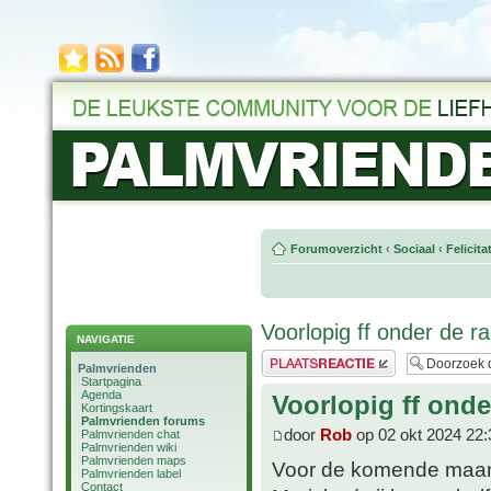
Forumoverzicht
‹
Sociaal
‹
Felicit
Voorlopig ff onder de ra
NAVIGATIE
Plaats een reactie
Palmvrienden
Startpagina
Agenda
Voorlopig ff onde
Kortingskaart
Palmvrienden forums
door
Rob
op 02 okt 2024 22:
Palmvrienden chat
Palmvrienden wiki
Palmvrienden maps
Voor de komende maand
Palmvrienden label
Contact