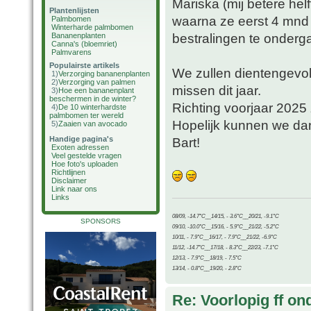
Mariska (mij betere hel
Plantenlijsten
waarna ze eerst 4 mnd 
Palmbomen
Winterharde palmbomen
bestralingen te onderg
Bananenplanten
Canna's (bloemriet)
Palmvarens
Populairste artikels
We zullen dientengevol
1)
Verzorging bananenplanten
2)
Verzorging van palmen
missen dit jaar.
3)
Hoe een bananenplant
beschermen in de winter?
Richting voorjaar 202
4)
De 10 winterhardste
palmbomen ter wereld
Hopelijk kunnen we dan 
5)
Zaaien van avocado
Handige pagina's
Bart!
Exoten adressen
Veel gestelde vragen
Hoe foto's uploaden
Richtlijnen
Disclaimer
Link naar ons
Links
08/09, -14.7°C__14/15, - 3.6°C__20/21, -9.1°C
SPONSORS
09/10, -10.0°C__15/16, - 5.9°C__21/22, -5.2°C
10/11, - 7.9°C__16/17, - 7.9°C__21/22, -6.9°C
11/12, -14.7°C__17/18, - 8.3°C__22/23, -7.1°C
12/13, - 7.9°C__18/19, - 7.5°C
13/14, - 0.8°C__19/20, - 2.8°C
Re: Voorlopig ff on