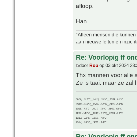
afloop.
Han
"Alleen mensen die kunnen tw
aan nieuwe feiten en inzich
Re: Voorlopig ff on
door
Rob
op 03 okt 2024 23:
Thx mannen voor alle 
Ze is taai, maar ze zal
08/09, -14.7°C__14/15, - 3.6°C__20/21, -9.1°C
09/10, -10.0°C__15/16, - 5.9°C__21/22, -5.2°C
10/11, - 7.9°C__16/17, - 7.9°C__21/22, -6.9°C
11/12, -14.7°C__17/18, - 8.3°C__22/23, -7.1°C
12/13, - 7.9°C__18/19, - 7.5°C
13/14, - 0.8°C__19/20, - 2.8°C
Re: Voorlopig ff on