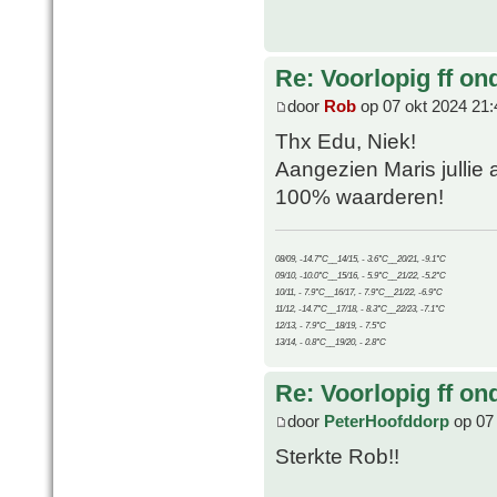
Re: Voorlopig ff on
door
Rob
op 07 okt 2024 21:
Thx Edu, Niek!
Aangezien Maris jullie a
100% waarderen!
08/09, -14.7°C__14/15, - 3.6°C__20/21, -9.1°C
09/10, -10.0°C__15/16, - 5.9°C__21/22, -5.2°C
10/11, - 7.9°C__16/17, - 7.9°C__21/22, -6.9°C
11/12, -14.7°C__17/18, - 8.3°C__22/23, -7.1°C
12/13, - 7.9°C__18/19, - 7.5°C
13/14, - 0.8°C__19/20, - 2.8°C
Re: Voorlopig ff on
door
PeterHoofddorp
op 07 
Sterkte Rob!!