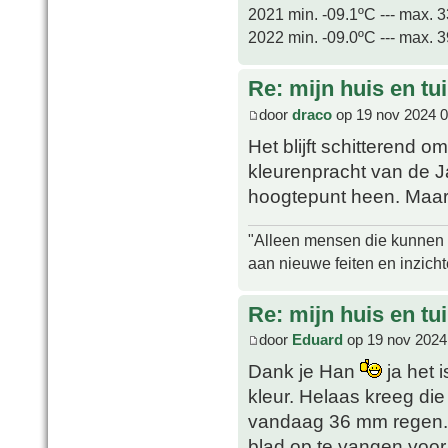
2021 min. -09.1ºC --- max. 
2022 min. -09.0ºC --- max. 
Re: mijn huis en tu
door
draco
op 19 nov 2024 0
Het blijft schitterend o
kleurenpracht van de 
hoogtepunt heen. Maar 
"Alleen mensen die kunnen tw
aan nieuwe feiten en inzich
Re: mijn huis en tu
door
Eduard
op 19 nov 2024
Dank je Han
ja het 
kleur. Helaas kreeg di
vandaag 36 mm regen. 
blad op te vangen voor 