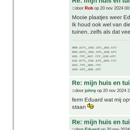
Re: mijn huis en tu
door
Rob
op 20 nov 2024 00
Mooie plaatjes weer Ed
Ik houd ook wel van die 
tuinen, zelfs als dat ve
08/09, -14.7°C__14/15, - 3.6°C__20/21, -9.1°C
09/10, -10.0°C__15/16, - 5.9°C__21/22, -5.2°C
10/11, - 7.9°C__16/17, - 7.9°C__21/22, -6.9°C
11/12, -14.7°C__17/18, - 8.3°C__22/23, -7.1°C
12/13, - 7.9°C__18/19, - 7.5°C
13/14, - 0.8°C__19/20, - 2.8°C
Re: mijn huis en tu
door
johny
op 20 nov 2024 2
ferm Eduard wat mij opv
staan
Re: mijn huis en tu
door
Eduard
op 20 nov 2024