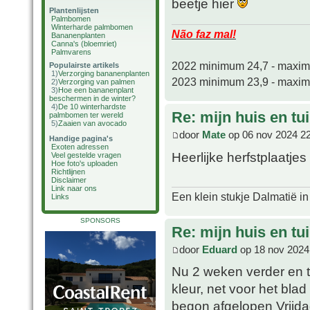
beetje hier
Plantenlijsten
Palmbomen
Winterharde palmbomen
Não faz mal!
Bananenplanten
Canna's (bloemriet)
Palmvarens
2022 minimum 24,7 - maxi
Populairste artikels
1)
Verzorging bananenplanten
2023 minimum 23,9 - maxi
2)
Verzorging van palmen
3)
Hoe een bananenplant
beschermen in de winter?
4)
De 10 winterhardste
Re: mijn huis en tu
palmbomen ter wereld
5)
Zaaien van avocado
door
Mate
op 06 nov 2024 2
Handige pagina's
Exoten adressen
Heerlijke herfstplaatjes
Veel gestelde vragen
Hoe foto's uploaden
Richtlijnen
Disclaimer
Link naar ons
Een klein stukje Dalmatië in
Links
SPONSORS
Re: mijn huis en tu
door
Eduard
op 18 nov 2024
Nu 2 weken verder en tij
kleur, net voor het blad
begon afgelopen Vrijda