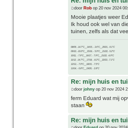
Re: mijn huis en tu
door
Rob
op 20 nov 2024 00
Mooie plaatjes weer Ed
Ik houd ook wel van die 
tuinen, zelfs als dat ve
08/09, -14.7°C__14/15, - 3.6°C__20/21, -9.1°C
09/10, -10.0°C__15/16, - 5.9°C__21/22, -5.2°C
10/11, - 7.9°C__16/17, - 7.9°C__21/22, -6.9°C
11/12, -14.7°C__17/18, - 8.3°C__22/23, -7.1°C
12/13, - 7.9°C__18/19, - 7.5°C
13/14, - 0.8°C__19/20, - 2.8°C
Re: mijn huis en tu
door
johny
op 20 nov 2024 2
ferm Eduard wat mij opv
staan
Re: mijn huis en tu
door
Eduard
op 20 nov 2024