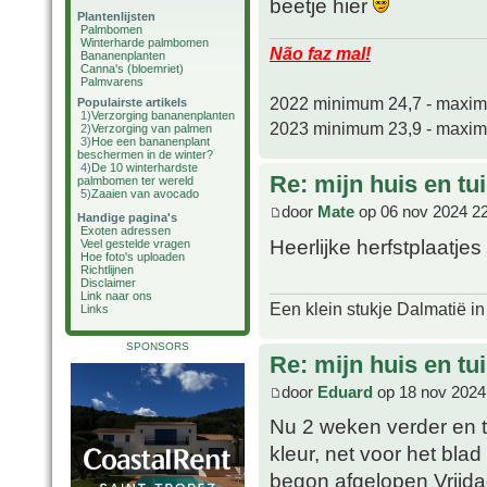
beetje hier
Plantenlijsten
Palmbomen
Winterharde palmbomen
Não faz mal!
Bananenplanten
Canna's (bloemriet)
Palmvarens
2022 minimum 24,7 - maxi
Populairste artikels
1)
Verzorging bananenplanten
2023 minimum 23,9 - maxi
2)
Verzorging van palmen
3)
Hoe een bananenplant
beschermen in de winter?
4)
De 10 winterhardste
Re: mijn huis en tu
palmbomen ter wereld
5)
Zaaien van avocado
door
Mate
op 06 nov 2024 2
Handige pagina's
Exoten adressen
Heerlijke herfstplaatjes
Veel gestelde vragen
Hoe foto's uploaden
Richtlijnen
Disclaimer
Link naar ons
Een klein stukje Dalmatië in
Links
SPONSORS
Re: mijn huis en tu
door
Eduard
op 18 nov 2024
Nu 2 weken verder en tij
kleur, net voor het blad
begon afgelopen Vrijda