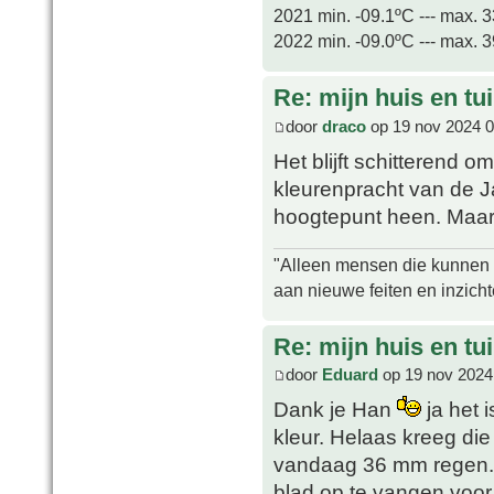
2021 min. -09.1ºC --- max. 
2022 min. -09.0ºC --- max. 
Re: mijn huis en tu
door
draco
op 19 nov 2024 0
Het blijft schitterend o
kleurenpracht van de 
hoogtepunt heen. Maar 
"Alleen mensen die kunnen tw
aan nieuwe feiten en inzich
Re: mijn huis en tu
door
Eduard
op 19 nov 2024
Dank je Han
ja het 
kleur. Helaas kreeg di
vandaag 36 mm regen. 
blad op te vangen voor 