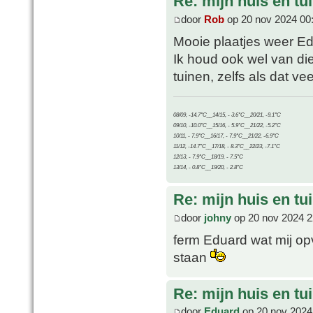
Re: mijn huis en tu
door
Rob
op 20 nov 2024 00
Mooie plaatjes weer Ed
Ik houd ook wel van die 
tuinen, zelfs als dat ve
08/09, -14.7°C__14/15, - 3.6°C__20/21, -9.1°C
09/10, -10.0°C__15/16, - 5.9°C__21/22, -5.2°C
10/11, - 7.9°C__16/17, - 7.9°C__21/22, -6.9°C
11/12, -14.7°C__17/18, - 8.3°C__22/23, -7.1°C
12/13, - 7.9°C__18/19, - 7.5°C
13/14, - 0.8°C__19/20, - 2.8°C
Re: mijn huis en tu
door
johny
op 20 nov 2024 2
ferm Eduard wat mij opv
staan
Re: mijn huis en tu
door
Eduard
op 20 nov 2024