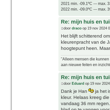
2021 min. -09.1ºC --- max. 
2022 min. -09.0ºC --- max. 
Re: mijn huis en tu
door
draco
op 19 nov 2024 0
Het blijft schitterend o
kleurenpracht van de 
hoogtepunt heen. Maar 
"Alleen mensen die kunnen tw
aan nieuwe feiten en inzich
Re: mijn huis en tu
door
Eduard
op 19 nov 2024
Dank je Han
ja het 
kleur. Helaas kreeg di
vandaag 36 mm regen. 
blad op te vangen voor 