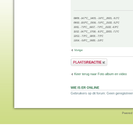
08/09, -14.7°C__14/15, - 3.6°C__20/21, -9.1°C
09/10, -10.0°C__15/16, - 5.9°C__21/22, -5.2°C
10/11, - 7.9°C__16/17, - 7.9°C__21/22, -6.9°C
11/12, -14.7°C__17/18, - 8.3°C__22/23, -7.1°C
12/13, - 7.9°C__18/19, - 7.5°C
13/14, - 0.8°C__19/20, - 2.8°C
Vorige
Plaats een reactie
Keer terug naar Foto album en video
WIE IS ER ONLINE
Gebruikers op dit forum: Geen geregistree
Pwered