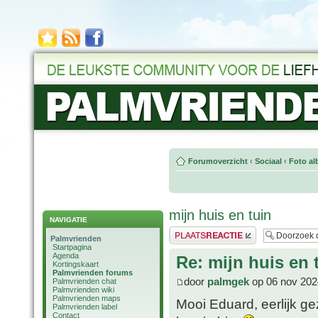
Forumoverzicht
‹
Sociaal
‹
Foto al
mijn huis en tuin
NAVIGATIE
Plaats een reactie
Palmvrienden
Startpagina
Agenda
Re: mijn huis en 
Kortingskaart
Palmvrienden forums
door
palmgek
op 06 nov 202
Palmvrienden chat
Palmvrienden wiki
Palmvrienden maps
Mooi Eduard, eerlijk ge
Palmvrienden label
Contact