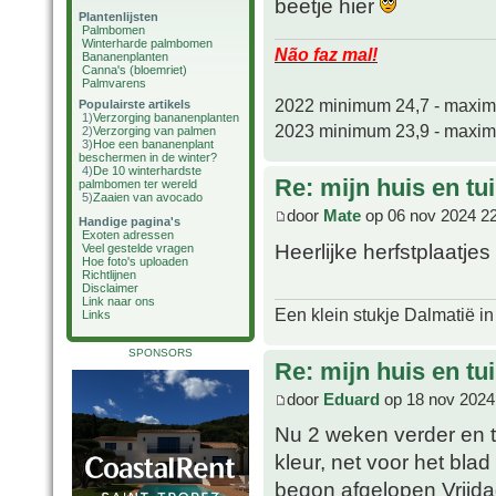
beetje hier
Plantenlijsten
Palmbomen
Winterharde palmbomen
Não faz mal!
Bananenplanten
Canna's (bloemriet)
Palmvarens
2022 minimum 24,7 - maxi
Populairste artikels
1)
Verzorging bananenplanten
2023 minimum 23,9 - maxi
2)
Verzorging van palmen
3)
Hoe een bananenplant
beschermen in de winter?
4)
De 10 winterhardste
Re: mijn huis en tu
palmbomen ter wereld
5)
Zaaien van avocado
door
Mate
op 06 nov 2024 2
Handige pagina's
Exoten adressen
Heerlijke herfstplaatjes
Veel gestelde vragen
Hoe foto's uploaden
Richtlijnen
Disclaimer
Link naar ons
Een klein stukje Dalmatië in
Links
SPONSORS
Re: mijn huis en tu
door
Eduard
op 18 nov 2024
Nu 2 weken verder en tij
kleur, net voor het blad
begon afgelopen Vrijda