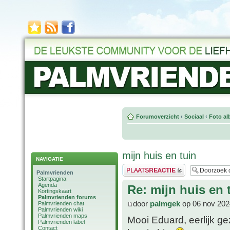
Forumoverzicht
‹
Sociaal
‹
Foto al
mijn huis en tuin
NAVIGATIE
Plaats een reactie
Palmvrienden
Startpagina
Agenda
Re: mijn huis en 
Kortingskaart
Palmvrienden forums
door
palmgek
op 06 nov 202
Palmvrienden chat
Palmvrienden wiki
Palmvrienden maps
Mooi Eduard, eerlijk ge
Palmvrienden label
Contact