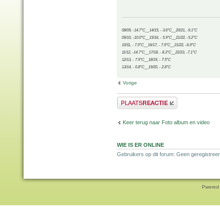
08/09, -14.7°C__14/15, - 3.6°C__20/21, -9.1°C
09/10, -10.0°C__15/16, - 5.9°C__21/22, -5.2°C
10/11, - 7.9°C__16/17, - 7.9°C__21/22, -6.9°C
11/12, -14.7°C__17/18, - 8.3°C__22/23, -7.1°C
12/13, - 7.9°C__18/19, - 7.5°C
13/14, - 0.8°C__19/20, - 2.8°C
Vorige
Plaats een reactie
Keer terug naar Foto album en video
WIE IS ER ONLINE
Gebruikers op dit forum: Geen geregistree
Pwered