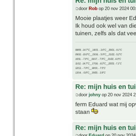
Re: mijn huis en tu
door
Rob
op 20 nov 2024 00
Mooie plaatjes weer Ed
Ik houd ook wel van die 
tuinen, zelfs als dat ve
08/09, -14.7°C__14/15, - 3.6°C__20/21, -9.1°C
09/10, -10.0°C__15/16, - 5.9°C__21/22, -5.2°C
10/11, - 7.9°C__16/17, - 7.9°C__21/22, -6.9°C
11/12, -14.7°C__17/18, - 8.3°C__22/23, -7.1°C
12/13, - 7.9°C__18/19, - 7.5°C
13/14, - 0.8°C__19/20, - 2.8°C
Re: mijn huis en tu
door
johny
op 20 nov 2024 2
ferm Eduard wat mij opv
staan
Re: mijn huis en tu
door
Eduard
op 20 nov 2024