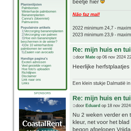
beetje hier
Plantenlijsten
Palmbomen
Winterharde palmbomen
Não faz mal!
Bananenplanten
Canna's (bloemriet)
Palmvarens
2022 minimum 24,7 - maxi
Populairste artikels
1)
Verzorging bananenplanten
2023 minimum 23,9 - maxi
2)
Verzorging van palmen
3)
Hoe een bananenplant
beschermen in de winter?
4)
De 10 winterhardste
Re: mijn huis en tu
palmbomen ter wereld
5)
Zaaien van avocado
door
Mate
op 06 nov 2024 2
Handige pagina's
Exoten adressen
Heerlijke herfstplaatjes
Veel gestelde vragen
Hoe foto's uploaden
Richtlijnen
Disclaimer
Link naar ons
Een klein stukje Dalmatië in
Links
SPONSORS
Re: mijn huis en tu
door
Eduard
op 18 nov 2024
Nu 2 weken verder en tij
kleur, net voor het blad
begon afgelopen Vrijda