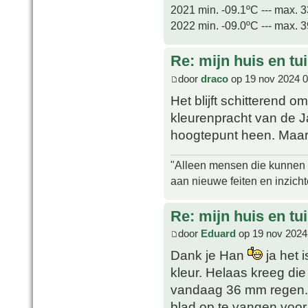
2021 min. -09.1ºC --- max. 
2022 min. -09.0ºC --- max. 
Re: mijn huis en tu
door
draco
op 19 nov 2024 0
Het blijft schitterend o
kleurenpracht van de 
hoogtepunt heen. Maar 
"Alleen mensen die kunnen tw
aan nieuwe feiten en inzich
Re: mijn huis en tu
door
Eduard
op 19 nov 2024
Dank je Han
ja het 
kleur. Helaas kreeg di
vandaag 36 mm regen. 
blad op te vangen voor 