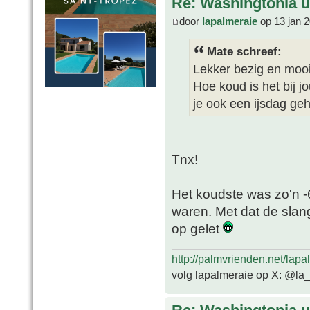
Re: Washingtonia u
door
lapalmeraie
op 13 jan 
Mate schreef:
Lekker bezig en moo
Hoe koud is het bij 
je ook een ijsdag ge
Tnx!
Het koudste was zo'n -
waren. Met dat de slan
op gelet
http://palmvrienden.net/lapa
volg lapalmeraie op X: @la