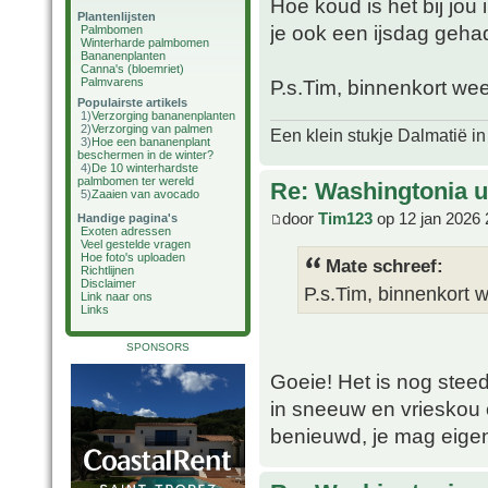
Hoe koud is het bij jo
Plantenlijsten
je ook een ijsdag geha
Palmbomen
Winterharde palmbomen
Bananenplanten
Canna's (bloemriet)
Palmvarens
P.s.Tim, binnenkort we
Populairste artikels
1)
Verzorging bananenplanten
2)
Verzorging van palmen
Een klein stukje Dalmatië in
3)
Hoe een bananenplant
beschermen in de winter?
4)
De 10 winterhardste
palmbomen ter wereld
Re: Washingtonia u
5)
Zaaien van avocado
door
Tim123
op 12 jan 2026 
Handige pagina's
Exoten adressen
Veel gestelde vragen
Hoe foto's uploaden
Mate schreef:
Richtlijnen
Disclaimer
P.s.Tim, binnenkort 
Link naar ons
Links
SPONSORS
Goeie! Het is nog steed
in sneeuw en vrieskou 
benieuwd, je mag eigen