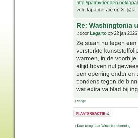
http://palmvrienden.net/lapa
volg lapalmeraie op X: @la
Re: Washingtonia u
door
Lagarto
op 22 jan 2026
Ze staan nu tegen een zu
versterkte kunststoffolie
warmen, in de voorbije 
altijd boven nul geweest
een opening onder en e
condens tegen de binn
wat extra valblad bij i
Vorige
Plaats een reactie
Keer terug naar Winterbescherming