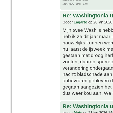
12/13, - 7.9°C__18/19, - 7.5°C
13/14, - 0.8°C__19/20, - 2.8°C
Re: Washingtonia u
door
Lagarto
op 20 jan 2026
Mijn twee Washi's hebb
heb ik ze dit jaar maar
nauwelijks kunnen wor
nu laatst de ijsweek me
gestaan met droog herf
voeten, daarop sparre
verandering ondergaan,
nacht: bladschade aan 
onbevroren gebleven du
gegaan aangezien het 
dus weer kou aan. We z
Re: Washingtonia u
door
Mate
op 21 jan 2026 14