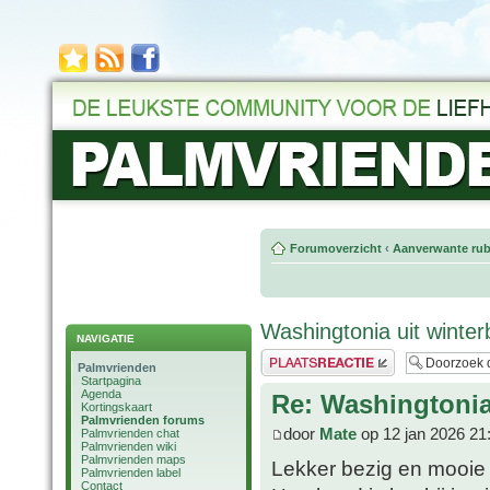
Forumoverzicht
‹
Aanverwante rub
Washingtonia uit winte
NAVIGATIE
Plaats een reactie
Palmvrienden
Startpagina
Agenda
Re: Washingtonia
Kortingskaart
Palmvrienden forums
door
Mate
op 12 jan 2026 21
Palmvrienden chat
Palmvrienden wiki
Palmvrienden maps
Lekker bezig en mooie
Palmvrienden label
Contact