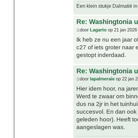
Een klein stukje Dalmatië in
Re: Washingtonia u
door
Lagarto
op 21 jan 2026
Ik heb ze nu een jaar o
c27 of iets groter naar
gestopt inderdaad.
Re: Washingtonia u
door
lapalmeraie
op 22 jan 
Hier idem hoor, na jare
Werd te zwaar om binne
dus na 2jr in het tuinh
succesvol. En dan ook m
geleden hoor). Heeft to
aangeslagen was.