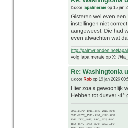
Re: Washingtonia u
door
lapalmeraie
op 15 jan 
Gisteren wel even een 
instellingen niet correc
aangeweest. Die had we
even afwachten wat dat
http://palmvrienden.net/lapa
volg lapalmeraie op X: @la
Re: Washingtonia u
door
Rob
op 19 jan 2026 00:
Hier zoals gewoonlijk 
Hebben tot dusver -4° 
08/09, -14.7°C__14/15, - 3.6°C__20/21, -9.1°C
09/10, -10.0°C__15/16, - 5.9°C__21/22, -5.2°C
10/11, - 7.9°C__16/17, - 7.9°C__21/22, -6.9°C
11/12, -14.7°C__17/18, - 8.3°C__22/23, -7.1°C