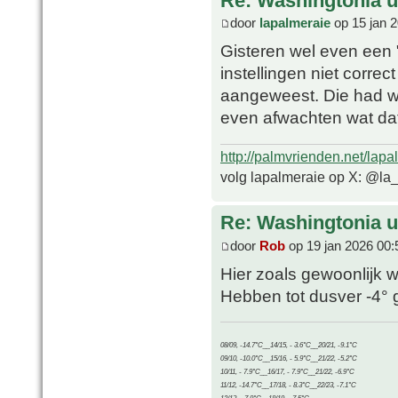
Re: Washingtonia u
door
lapalmeraie
op 15 jan 
Gisteren wel even een 
instellingen niet correc
aangeweest. Die had we
even afwachten wat dat
http://palmvrienden.net/lapa
volg lapalmeraie op X: @la
Re: Washingtonia u
door
Rob
op 19 jan 2026 00:
Hier zoals gewoonlijk 
Hebben tot dusver -4° 
08/09, -14.7°C__14/15, - 3.6°C__20/21, -9.1°C
09/10, -10.0°C__15/16, - 5.9°C__21/22, -5.2°C
10/11, - 7.9°C__16/17, - 7.9°C__21/22, -6.9°C
11/12, -14.7°C__17/18, - 8.3°C__22/23, -7.1°C