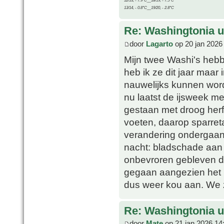
12/13, - 7.9°C__18/19, - 7.5°C
13/14, - 0.8°C__19/20, - 2.8°C
Re: Washingtonia u
door
Lagarto
op 20 jan 2026
Mijn twee Washi's hebb
heb ik ze dit jaar maar
nauwelijks kunnen wor
nu laatst de ijsweek me
gestaan met droog herf
voeten, daarop sparre
verandering ondergaan,
nacht: bladschade aan 
onbevroren gebleven du
gegaan aangezien het 
dus weer kou aan. We z
Re: Washingtonia u
door
Mate
op 21 jan 2026 14