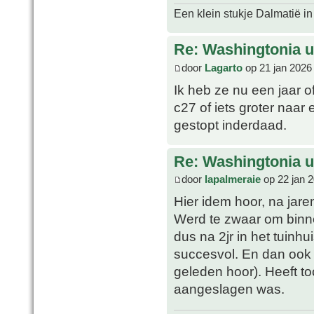
Een klein stukje Dalmatië in
Re: Washingtonia u
door
Lagarto
op 21 jan 2026
Ik heb ze nu een jaar o
c27 of iets groter naar
gestopt inderdaad.
Re: Washingtonia u
door
lapalmeraie
op 22 jan 
Hier idem hoor, na jare
Werd te zwaar om binne
dus na 2jr in het tuinh
succesvol. En dan ook m
geleden hoor). Heeft to
aangeslagen was.