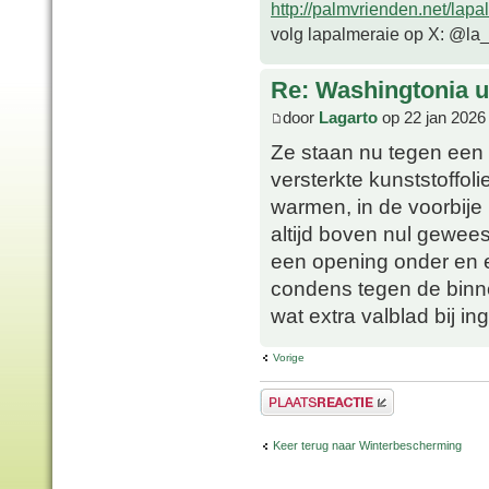
http://palmvrienden.net/lapa
volg lapalmeraie op X: @la
Re: Washingtonia u
door
Lagarto
op 22 jan 2026
Ze staan nu tegen een zu
versterkte kunststoffolie
warmen, in de voorbije 
altijd boven nul geweest
een opening onder en e
condens tegen de binn
wat extra valblad bij i
Vorige
Plaats een reactie
Keer terug naar Winterbescherming