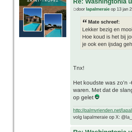
Re: Washingtonia u
door
lapalmeraie
op 13 jan 
Mate schreef:
Lekker bezig en moo
Hoe koud is het bij 
je ook een ijsdag ge
Tnx!
Het koudste was zo'n -
waren. Met dat de slan
op gelet
http://palmvrienden.net/lapa
volg lapalmeraie op X: @la