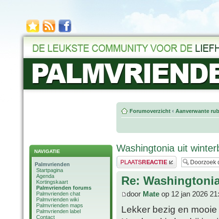
Forumoverzicht
‹
Aanverwante rub
Washingtonia uit winte
NAVIGATIE
Plaats een reactie
Palmvrienden
Startpagina
Agenda
Re: Washingtonia
Kortingskaart
Palmvrienden forums
door
Mate
op 12 jan 2026 21
Palmvrienden chat
Palmvrienden wiki
Palmvrienden maps
Lekker bezig en mooie
Palmvrienden label
Contact