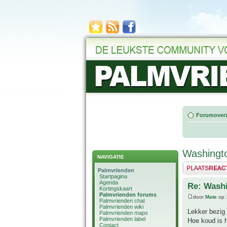
Forumoverz
Washingto
NAVIGATIE
Plaats een reactie
Palmvrienden
Startpagina
Agenda
Re: Washi
Kortingskaart
Palmvrienden forums
door
Mate
op 
Palmvrienden chat
Palmvrienden wiki
Lekker bezig
Palmvrienden maps
Palmvrienden label
Hoe koud is h
Contact