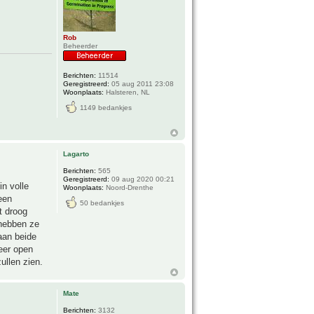
Rob
Beheerder
Berichten:
11514
Geregistreerd:
05 aug 2011 23:08
Woonplaats:
Halsteren, NL
1149 bedankjes
Lagarto
Berichten:
565
Geregistreerd:
09 aug 2020 00:21
in volle
Woonplaats:
Noord-Drenthe
een
50 bedankjes
t droog
 hebben ze
aan beide
eer open
ullen zien.
Mate
Berichten:
3132