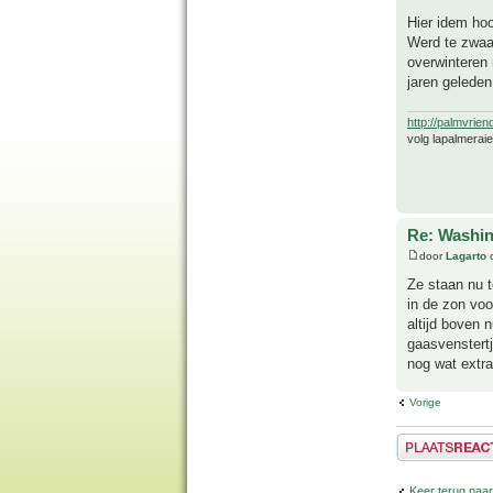
Hier idem hoo
Werd te zwaar
overwinteren 
jaren geleden
http://palmvrien
volg lapalmerai
Re: Washin
door
Lagarto
o
Ze staan nu te
in de zon voo
altijd boven 
gaasvenstertj
nog wat extra
Vorige
Plaats een reactie
Keer terug naa