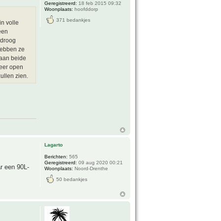
Geregistreerd:
18 feb 2015 09:32
Woonplaats:
hoofddorp
371 bedankjes
n volle
een
 droog
hebben ze
 aan beide
weer open
ullen zien.
Lagarto
Berichten:
565
Geregistreerd:
09 aug 2020 00:21
ar een 90L-
Woonplaats:
Noord-Drenthe
50 bedankjes