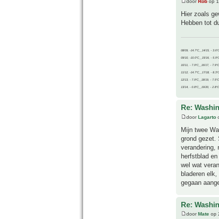
door
Rob
op 1
Hier zoals g
Hebben tot du
08/09, -14.7°C__14/15, - 3.6°
09/10, -10.0°C__15/16, - 5.9°
10/11, - 7.9°C__16/17, - 7.9°
11/12, -14.7°C__17/18, - 8.3°
12/13, - 7.9°C__18/19, - 7.5°C
13/14, - 0.8°C__19/20, - 2.8°C
Re: Washin
door
Lagarto
o
Mijn twee Was
grond gezet.
verandering, 
herfstblad e
wel wat vera
bladeren elk,
gegaan aange
Re: Washin
door
Mate
op 