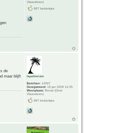
Vlaanderen)
867 bedankjes
ngen
is de
 maar blijft
lapalmeraie
Berichten:
14597
Geregistreerd:
19 jan 2009 14:35
Woonplaats:
Ronse (Oost-
Vlaanderen)
867 bedankjes