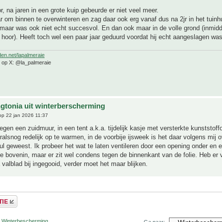
r, na jaren in een grote kuip gebeurde er niet veel meer.
 om binnen te overwinteren en zag daar ook erg vanaf dus na 2jr in het tuinh
maar was ook niet echt succesvol. En dan ook maar in de volle grond (inmidd
 hoor). Heeft toch wel een paar jaar geduurd voordat hij echt aangeslagen was
den.net/lapalmeraie
e op X: @la_palmeraie
gtonia uit winterberscherming
p 22 jan 2026 11:37
gen een zuidmuur, in een tent a.k.a. tijdelijk kasje met versterkte kunststoffol
ralsnog redelijk op te warmen, in de voorbije ijsweek is het daar volgens mij 
nul geweest. Ik probeer het wat te laten ventileren door een opening onder en 
e bovenin, maar er zit wel condens tegen de binnenkant van de folie. Heb e
 valblad bij ingegooid, verder moet het maar blijken.
r Winterbescherming