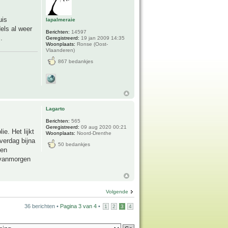
uis
lapalmeraie
els al weer
Berichten:
14597
.
Geregistreerd:
19 jan 2009 14:35
Woonplaats:
Ronse (Oost-
Vlaanderen)
867 bedankjes
Lagarto
Berichten:
565
Geregistreerd:
09 aug 2020 00:21
ie. Het lijkt
Woonplaats:
Noord-Drenthe
overdag bijna
50 bedankjes
een
r vanmorgen
Volgende
36 berichten •
Pagina
3
van
4
•
1
2
3
4