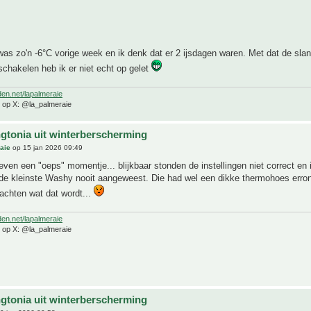
as zo'n -6°C vorige week en ik denk dat er 2 ijsdagen waren. Met dat de sla
chakelen heb ik er niet echt op gelet
den.net/lapalmeraie
e op X: @la_palmeraie
gtonia uit winterberscherming
aie
op 15 jan 2026 09:49
even een "oeps" momentje... blijkbaar stonden de instellingen niet correct en 
j de kleinste Washy nooit aangeweest. Die had wel een dikke thermohoes errond
achten wat dat wordt...
den.net/lapalmeraie
e op X: @la_palmeraie
gtonia uit winterberscherming