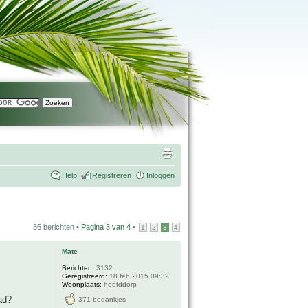
Help
Registreren
Inloggen
36 berichten •
Pagina
3
van
4
•
1
2
3
4
Mate
Berichten:
3132
Geregistreerd:
18 feb 2015 09:32
Woonplaats:
hoofddorp
ad?
371 bedankjes