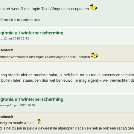
nenkort weer ff ons topic TakilxWagnerianus updaten
 Dalmatië in mn achtertuintje.
gtonia uit winterberscherming
p 12 jan 2026 22:42
 schreef:
 binnenkort weer ff ons topic TakilxWagnerianus updaten
 nog steeds niet de mooiste palm, ik heb hem tot nu toe in sneeuw en vriesk
uiten laten staan, ben dus wel benieuwd, je mag eigenlijk wel verwachten d
gtonia uit winterberscherming
aie
op 13 jan 2026 10:01
 schreef:
bezig en mooie washis
 is het bij jou in België geweest de afgelopen dagen en heb je ook een ijsdag ge