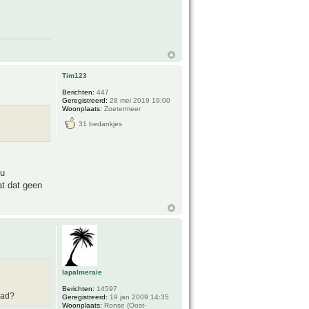
Tim123
Berichten:
447
Geregistreerd:
28 mei 2019 19:00
Woonplaats:
Zoetermeer
31 bedankjes
ou
at dat geen
lapalmeraie
Berichten:
14597
had?
Geregistreerd:
19 jan 2009 14:35
Woonplaats:
Ronse (Oost-