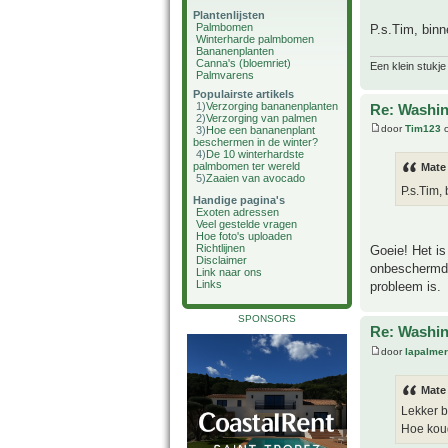
Plantenlijsten
Palmbomen
P.s.Tim, bin
Winterharde palmbomen
Bananenplanten
Canna's (bloemriet)
Een klein stukje
Palmvarens
Populairste artikels
1)
Verzorging bananenplanten
Re: Washin
2)
Verzorging van palmen
door
Tim123
o
3)
Hoe een bananenplant
beschermen in de winter?
4)
De 10 winterhardste
palmbomen ter wereld
Mate
5)
Zaaien van avocado
P.s.Tim,
Handige pagina's
Exoten adressen
Veel gestelde vragen
Hoe foto's uploaden
Richtlijnen
Goeie! Het is
Disclaimer
onbeschermd b
Link naar ons
Links
probleem is.
SPONSORS
Re: Washin
door
lapalmer
Mate
Lekker 
Hoe koud