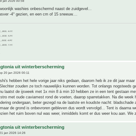
9 jan 2026 00:58
ewoonlijk washies onbeschermd naast de zuidgevel...
sver -4° gezien, en een cm of 15 sneeuw....
C__20/21, -9.1°C
C__21/22, -5.2°C
C__21/22, -6.9°C
C__22/23, -7.1°C
gtonia uit winterberscherming
p 20 jan 2026 00:11
hi's hebben het hele vorige jaar niks gedaan, daarom heb ik ze dit jaar maar 
 Slechter zouden ze toch nauwelijks kunnen worden. Tot onlangs nogsteeds g
nu laatst de ijsweek met 1x min 8 á min 10 hebben ze in een tent gestaan me
n stro met oude caviamest rond de voeten, daarop sparretakken. Na die week
ndering ondergaan, beter gezegd na de laatste en koudste nacht: bladschade 
 maar de grond is onbevroren gebleven dus wordt vervolgd... Tent is daarna w
zien het ruim boven nul was weer, inmiddels komt er dus weer kou aan. We z
gtonia uit winterberscherming
21 jan 2026 14:26