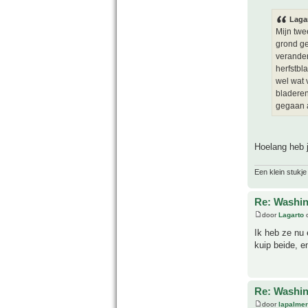
Laga
Mijn twe
grond ge
verander
herfstbl
wel wat 
bladeren
gegaan a
Hoelang heb j
Een klein stukje
Re: Washin
door
Lagarto
o
Ik heb ze nu 
kuip beide, e
Re: Washin
door
lapalmer