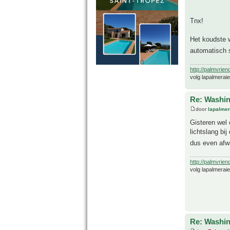
Tnx!
Het koudste w
automatisch s
http://palmvrien
volg lapalmerai
Re: Washin
door
lapalmer
Gisteren wel 
lichtslang bi
dus even afw
http://palmvrien
volg lapalmerai
Re: Washin