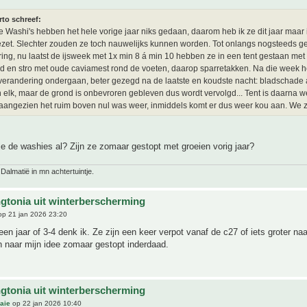
rto schreef:
e Washi's hebben het hele vorige jaar niks gedaan, daarom heb ik ze dit jaar maar i
zet. Slechter zouden ze toch nauwelijks kunnen worden. Tot onlangs nogsteeds g
ing, nu laatst de ijsweek met 1x min 8 á min 10 hebben ze in een tent gestaan met
ad en stro met oude caviamest rond de voeten, daarop sparretakken. Na die week 
verandering ondergaan, beter gezegd na de laatste en koudste nacht: bladschade
 elk, maar de grond is onbevroren gebleven dus wordt vervolgd... Tent is daarna 
angezien het ruim boven nul was weer, inmiddels komt er dus weer kou aan. We z
e de washies al? Zijn ze zomaar gestopt met groeien vorig jaar?
 Dalmatië in mn achtertuintje.
gtonia uit winterberscherming
p 21 jan 2026 23:20
een jaar of 3-4 denk ik. Ze zijn een keer verpot vanaf de c27 of iets groter na
n naar mijn idee zomaar gestopt inderdaad.
gtonia uit winterberscherming
aie
op 22 jan 2026 10:40