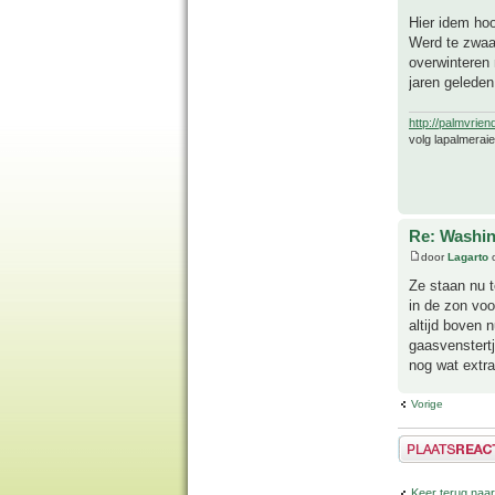
Hier idem hoo
Werd te zwaar
overwinteren 
jaren geleden
http://palmvrien
volg lapalmerai
Re: Washin
door
Lagarto
o
Ze staan nu te
in de zon voo
altijd boven 
gaasvenstertj
nog wat extra
Vorige
Plaats een reactie
Keer terug naa