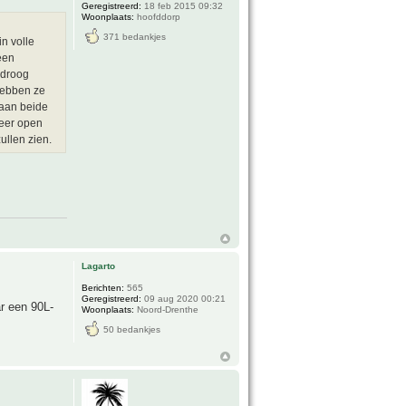
Geregistreerd:
18 feb 2015 09:32
Woonplaats:
hoofddorp
371 bedankjes
n volle
een
 droog
hebben ze
 aan beide
weer open
ullen zien.
Lagarto
Berichten:
565
Geregistreerd:
09 aug 2020 00:21
ar een 90L-
Woonplaats:
Noord-Drenthe
50 bedankjes