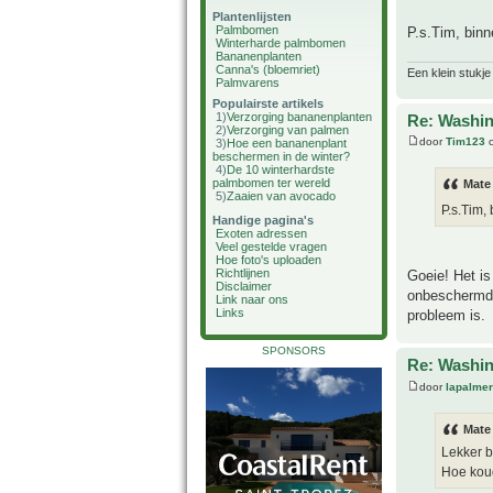
Plantenlijsten
Palmbomen
P.s.Tim, bin
Winterharde palmbomen
Bananenplanten
Canna's (bloemriet)
Een klein stukje
Palmvarens
Populairste artikels
1)
Verzorging bananenplanten
Re: Washin
2)
Verzorging van palmen
door
Tim123
o
3)
Hoe een bananenplant
beschermen in de winter?
4)
De 10 winterhardste
palmbomen ter wereld
Mate
5)
Zaaien van avocado
P.s.Tim,
Handige pagina's
Exoten adressen
Veel gestelde vragen
Hoe foto's uploaden
Richtlijnen
Goeie! Het is
Disclaimer
onbeschermd b
Link naar ons
Links
probleem is.
SPONSORS
Re: Washin
door
lapalmer
Mate
Lekker 
Hoe koud