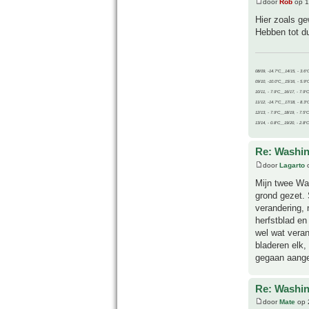
door
Rob
op 1
Hier zoals g
Hebben tot du
08/09, -14.7°C__14/15, - 3.6°
09/10, -10.0°C__15/16, - 5.9°
10/11, - 7.9°C__16/17, - 7.9°
11/12, -14.7°C__17/18, - 8.3°
12/13, - 7.9°C__18/19, - 7.5°C
13/14, - 0.8°C__19/20, - 2.8°C
Re: Washin
door
Lagarto
o
Mijn twee Was
grond gezet.
verandering, 
herfstblad e
wel wat vera
bladeren elk,
gegaan aange
Re: Washin
door
Mate
op 