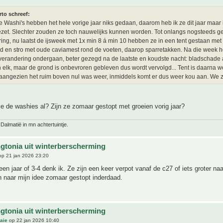
rto schreef:
e Washi's hebben het hele vorige jaar niks gedaan, daarom heb ik ze dit jaar maar i
zet. Slechter zouden ze toch nauwelijks kunnen worden. Tot onlangs nogsteeds g
ing, nu laatst de ijsweek met 1x min 8 á min 10 hebben ze in een tent gestaan met
ad en stro met oude caviamest rond de voeten, daarop sparretakken. Na die week 
verandering ondergaan, beter gezegd na de laatste en koudste nacht: bladschade
 elk, maar de grond is onbevroren gebleven dus wordt vervolgd... Tent is daarna 
angezien het ruim boven nul was weer, inmiddels komt er dus weer kou aan. We z
e de washies al? Zijn ze zomaar gestopt met groeien vorig jaar?
 Dalmatië in mn achtertuintje.
gtonia uit winterberscherming
p 21 jan 2026 23:20
een jaar of 3-4 denk ik. Ze zijn een keer verpot vanaf de c27 of iets groter na
n naar mijn idee zomaar gestopt inderdaad.
gtonia uit winterberscherming
aie
op 22 jan 2026 10:40