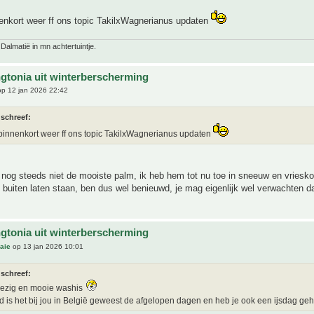
nenkort weer ff ons topic TakilxWagnerianus updaten
 Dalmatië in mn achtertuintje.
gtonia uit winterberscherming
p 12 jan 2026 22:42
 schreef:
 binnenkort weer ff ons topic TakilxWagnerianus updaten
 nog steeds niet de mooiste palm, ik heb hem tot nu toe in sneeuw en vriesk
uiten laten staan, ben dus wel benieuwd, je mag eigenlijk wel verwachten d
gtonia uit winterberscherming
aie
op 13 jan 2026 10:01
 schreef:
bezig en mooie washis
 is het bij jou in België geweest de afgelopen dagen en heb je ook een ijsdag ge