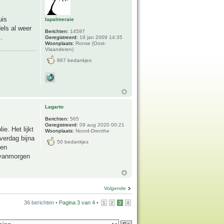
uis
lapalmeraie
els al weer
Berichten:
14597
.
Geregistreerd:
19 jan 2009 14:35
Woonplaats:
Ronse (Oost-
Vlaanderen)
867 bedankjes
Lagarto
Berichten:
565
Geregistreerd:
09 aug 2020 00:21
ie. Het lijkt
Woonplaats:
Noord-Drenthe
overdag bijna
50 bedankjes
een
r vanmorgen
Volgende
36 berichten •
Pagina
3
van
4
•
1
2
3
4