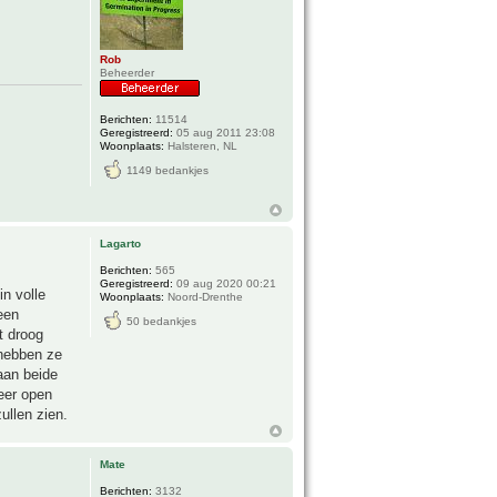
Rob
Beheerder
Berichten:
11514
Geregistreerd:
05 aug 2011 23:08
Woonplaats:
Halsteren, NL
1149 bedankjes
Lagarto
Berichten:
565
Geregistreerd:
09 aug 2020 00:21
in volle
Woonplaats:
Noord-Drenthe
een
50 bedankjes
t droog
 hebben ze
aan beide
eer open
ullen zien.
Mate
Berichten:
3132