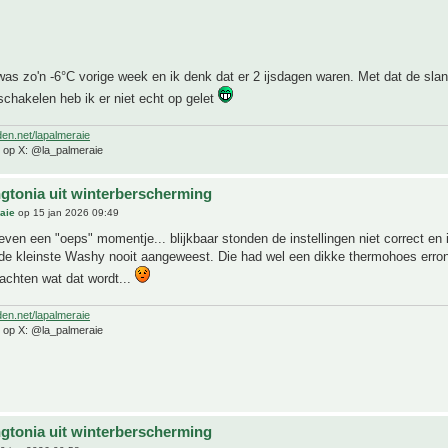
as zo'n -6°C vorige week en ik denk dat er 2 ijsdagen waren. Met dat de sla
chakelen heb ik er niet echt op gelet
den.net/lapalmeraie
e op X: @la_palmeraie
gtonia uit winterberscherming
aie
op 15 jan 2026 09:49
even een "oeps" momentje... blijkbaar stonden de instellingen niet correct en 
j de kleinste Washy nooit aangeweest. Die had wel een dikke thermohoes errond
achten wat dat wordt...
den.net/lapalmeraie
e op X: @la_palmeraie
gtonia uit winterberscherming