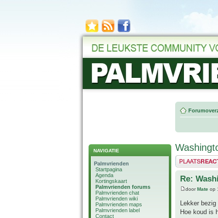
Forumoverz
Washingto
NAVIGATIE
Plaats een reactie
Palmvrienden
Startpagina
Agenda
Re: Washi
Kortingskaart
Palmvrienden forums
door
Mate
op 
Palmvrienden chat
Palmvrienden wiki
Lekker bezig
Palmvrienden maps
Palmvrienden label
Hoe koud is h
Contact