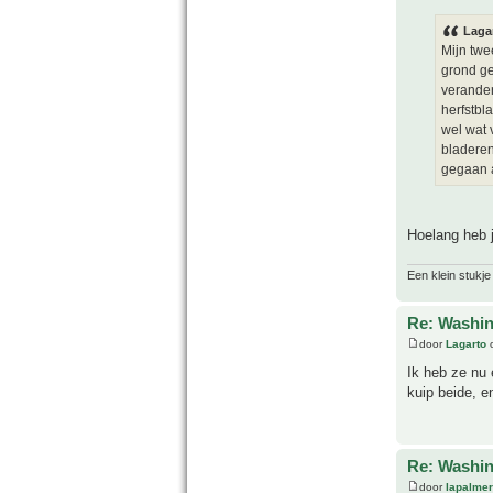
Laga
Mijn twe
grond ge
verander
herfstbl
wel wat 
bladeren
gegaan a
Hoelang heb j
Een klein stukje
Re: Washin
door
Lagarto
o
Ik heb ze nu 
kuip beide, e
Re: Washin
door
lapalmer