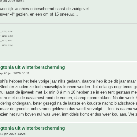
9 jan 2026 00:58
ewoonlijk washies onbeschermd naast de zuidgevel...
sver -4° gezien, en een cm of 15 sneeuw....
C__20/21, -9.1°C
C__21/22, -5.2°C
C__21/22, -6.9°C
C__22/23, -7.1°C
gtonia uit winterberscherming
p 20 jan 2026 00:11
hi's hebben het hele vorige jaar niks gedaan, daarom heb ik ze dit jaar maar 
 Slechter zouden ze toch nauwelijks kunnen worden. Tot onlangs nogsteeds g
nu laatst de ijsweek met 1x min 8 á min 10 hebben ze in een tent gestaan me
n stro met oude caviamest rond de voeten, daarop sparretakken. Na die week
ndering ondergaan, beter gezegd na de laatste en koudste nacht: bladschade 
 maar de grond is onbevroren gebleven dus wordt vervolgd... Tent is daarna w
zien het ruim boven nul was weer, inmiddels komt er dus weer kou aan. We z
gtonia uit winterberscherming
21 jan 2026 14:26