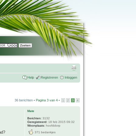
Help
Registreren
Inloggen
36 berichten •
Pagina
3
van
4
•
1
2
3
4
Mate
Berichten:
3132
Geregistreerd:
18 feb 2015 09:32
Woonplaats:
hoofddorp
ad?
371 bedankjes