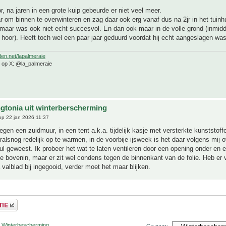
r, na jaren in een grote kuip gebeurde er niet veel meer.
 om binnen te overwinteren en zag daar ook erg vanaf dus na 2jr in het tuinh
maar was ook niet echt succesvol. En dan ook maar in de volle grond (inmidd
 hoor). Heeft toch wel een paar jaar geduurd voordat hij echt aangeslagen was
den.net/lapalmeraie
e op X: @la_palmeraie
gtonia uit winterberscherming
p 22 jan 2026 11:37
gen een zuidmuur, in een tent a.k.a. tijdelijk kasje met versterkte kunststoffol
ralsnog redelijk op te warmen, in de voorbije ijsweek is het daar volgens mij 
nul geweest. Ik probeer het wat te laten ventileren door een opening onder en 
e bovenin, maar er zit wel condens tegen de binnenkant van de folie. Heb e
 valblad bij ingegooid, verder moet het maar blijken.
r Winterbescherming