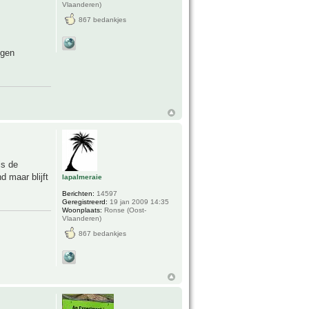
Vlaanderen)
867 bedankjes
ngen
is de
 maar blijft
lapalmeraie
Berichten:
14597
Geregistreerd:
19 jan 2009 14:35
Woonplaats:
Ronse (Oost-
Vlaanderen)
867 bedankjes