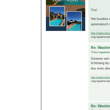
Tnx!
Het koudste w
automatisch s
http://palmvrien
volg lapalmerai
Re: Washin
door
lapalmer
Gisteren wel 
lichtslang bi
dus even afw
http://palmvrien
volg lapalmerai
Re: Washin