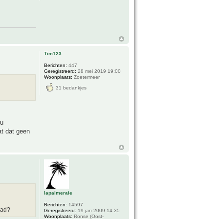
Tim123
Berichten:
447
Geregistreerd:
28 mei 2019 19:00
Woonplaats:
Zoetermeer
31 bedankjes
ou
at dat geen
lapalmeraie
Berichten:
14597
had?
Geregistreerd:
19 jan 2009 14:35
Woonplaats:
Ronse (Oost-