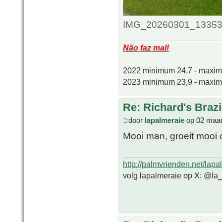
IMG_20260301_133539_
Não faz mal!
2022 minimum 24,7 - maxi
2023 minimum 23,9 - maxi
Re: Richard's Brazi
door
lapalmeraie
op 02 maar
Mooi man, groeit mooi
http://palmvrienden.net/lapa
volg lapalmeraie op X: @la