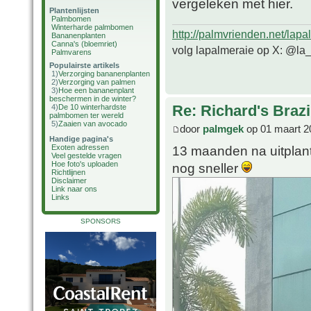
vergeleken met hier.
Plantenlijsten
Palmbomen
Winterharde palmbomen
http://palmvrienden.net/lapa
Bananenplanten
Canna's (bloemriet)
volg lapalmeraie op X: @la
Palmvarens
Populairste artikels
1)
Verzorging bananenplanten
2)
Verzorging van palmen
3)
Hoe een bananenplant
beschermen in de winter?
Re: Richard's Brazi
4)
De 10 winterhardste
palmbomen ter wereld
5)
Zaaien van avocado
door
palmgek
op 01 maart 2
Handige pagina's
13 maanden na uitplant
Exoten adressen
Veel gestelde vragen
Hoe foto's uploaden
nog sneller
Richtlijnen
Disclaimer
Link naar ons
Links
SPONSORS