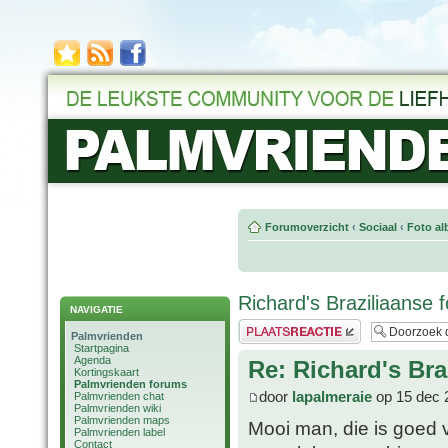
Forumoverzicht
‹
Sociaal
‹
Foto al
Richard's Braziliaanse f
NAVIGATIE
Plaats een reactie
Palmvrienden
Startpagina
Agenda
Re: Richard's Bra
Kortingskaart
Palmvrienden forums
door
lapalmeraie
op 15 dec 
Palmvrienden chat
Palmvrienden wiki
Palmvrienden maps
Mooi man, die is goed v
Palmvrienden label
Contact