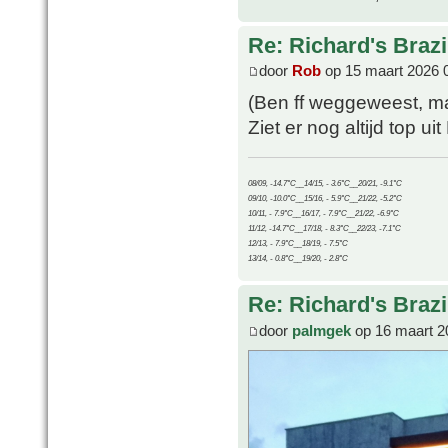
Re: Richard's Brazi
door
Rob
op 15 maart 2026 
(Ben ff weggeweest, ma
Ziet er nog altijd top uit
08/09, -14.7°C__14/15, - 3.6°C__20/21, -9.1°C
09/10, -10.0°C__15/16, - 5.9°C__21/22, -5.2°C
10/11, - 7.9°C__16/17, - 7.9°C__21/22, -6.9°C
11/12, -14.7°C__17/18, - 8.3°C__22/23, -7.1°C
12/13, - 7.9°C__18/19, - 7.5°C
13/14, - 0.8°C__19/20, - 2.8°C
Re: Richard's Brazi
door
palmgek
op 16 maart 2