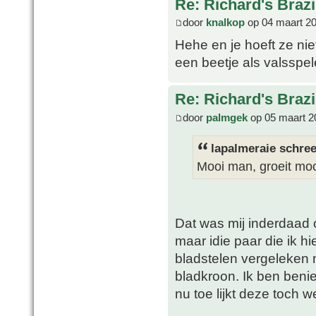
Re: Richard's Brazi
door
knalkop
op 04 maart 20
Hehe en je hoeft ze niet
een beetje als valsspel
Re: Richard's Brazi
door
palmgek
op 05 maart 2
lapalmeraie schree
Mooi man, groeit mo
Dat was mij inderdaad 
maar idie paar die ik h
bladstelen vergeleken 
bladkroon. Ik ben beni
nu toe lijkt deze toch w