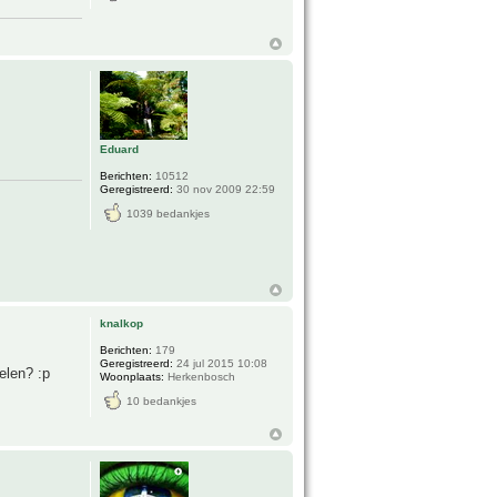
Eduard
Berichten:
10512
Geregistreerd:
30 nov 2009 22:59
1039 bedankjes
knalkop
Berichten:
179
Geregistreerd:
24 jul 2015 10:08
elen? :p
Woonplaats:
Herkenbosch
10 bedankjes