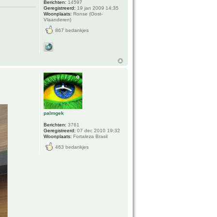
Berichten:
14597
Geregistreerd:
19 jan 2009 14:35
Woonplaats:
Ronse (Oost-
Vlaanderen)
867 bedankjes
palmgek
Berichten:
3761
Geregistreerd:
07 dec 2010 19:32
Woonplaats:
Fortaleza Brasil
463 bedankjes