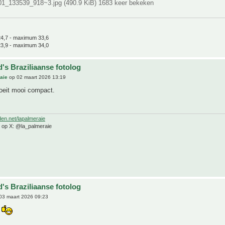
1_133539_918~3.jpg (490.9 KiB) 1683 keer bekeken
4,7 - maximum 33,6
3,9 - maximum 34,0
's Braziliaanse fotolog
aie
op 02 maart 2026 13:19
oeit mooi compact.
den.net/lapalmeraie
e op X: @la_palmeraie
's Braziliaanse fotolog
03 maart 2026 09:23
t