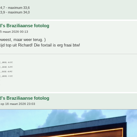
4,7 - maximum 33,6
3,9 - maximum 34,0
's Braziliaanse fotolog
5 maart 2026 00:13
weest, maar weer terug. )
tijd top uit Richard! Die foxtail is erg fraai btw!
C__20/21, -9.1°C
C__21/22, -5.2°C
C__21/22, -6.9°C
C__22/23, -7.1°C
's Braziliaanse fotolog
op 16 maart 2026 23:03