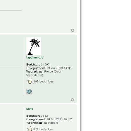
lapalmeraie
Berichten:
14597
Geregistreerd:
19 jan 2009 14:35
Woonplaats:
Ronse (Oost-
Vlaanderen)
867 bedankjes
Mate
Berichten:
3132
Geregistreerd:
18 feb 2015 09:32
Woonplaats:
hoofddorp
371 bedankjes