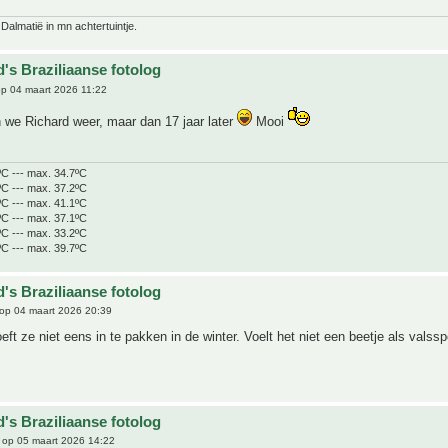
 Dalmatië in mn achtertuintje.
's Braziliaanse fotolog
p 04 maart 2026 11:22
 we Richard weer, maar dan 17 jaar later
Mooi
ºC --- max. 34.7ºC
ºC --- max. 37.2ºC
ºC --- max. 41.1ºC
ºC --- max. 37.1ºC
ºC --- max. 33.2ºC
ºC --- max. 39.7ºC
's Braziliaanse fotolog
op 04 maart 2026 20:39
eft ze niet eens in te pakken in de winter. Voelt het niet een beetje als valssp
's Braziliaanse fotolog
op 05 maart 2026 14:22