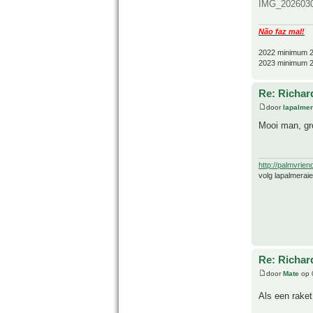
IMG_2026030
Não faz mal!
2022 minimum 2
2023 minimum 2
Re: Richard
door
lapalmer
Mooi man, gr
http://palmvrien
volg lapalmerai
Re: Richard
door
Mate
op 
Als een rake