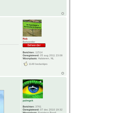
Rob
Beheerder
Berichten:
11514
Geregistreerd:
05 aug 2011 23:08
Woonplaats:
Halsteren, NL
1149 bedankjes
palmgek
Berichten:
3761
Geregistreerd:
07 dec 2010 19:32
Woonplaats:
Fortaleza Brasil