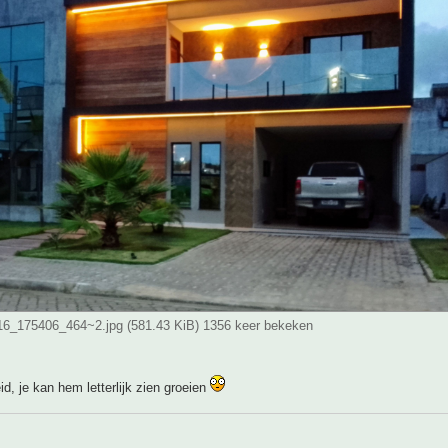
6_175406_464~2.jpg (581.43 KiB) 1356 keer bekeken
d, je kan hem letterlijk zien groeien