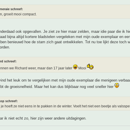
meraie schreef:
, groeit mooi compact.
nderdaad ook opgevallen. Je ziet ze hier maar zelden, maar idie paar die ik hi
ad bijna altijd kortere bladstelen vergeleken met mijn oude exemplaar en een
 ben benieuwd hoe de stam zich gaat ontwikkelen. Tot nu toe lijkt deze toch w
orden.
rd schreef:
nnen we Richard weer, maar dan 17 jaar later
Mooi
vind het leuk om te vergelijken met mijn oude exemplaar die menigeen verbaa
t de groeisnelheid. Maar het kan dus blijkbaar nog veel sneller hier
kop schreef:
je hoeft ze niet eens in te pakken in de winter. Voelt het niet een beetje als valsspe
ar ik niet echt zo, hier zijn weer andere uitdagingen.