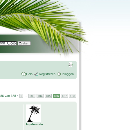
Help
Registreren
Inloggen
186
van
188
•
...
1
183
184
185
186
187
188
lapalmeraie