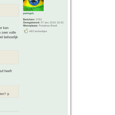
palmgek
Berichten:
3761
Geregistreerd:
07 dec 2010 19:32
Woonplaats:
Fortaleza Brasil
er ken
463 bedankjes
 zeer volle
el behoorlijk
sd heeft
len? :p