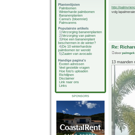
Plantenlijsten
http://palmvrien
Palmbomen
volg lapalmerai
Winterharde palmbomen
Bananenplanten
Canna's (bloemriet)
Palmvarens
Populairste artikels
1)
Verzorging bananenplanten
2)
Verzorging van palmen
3)
Hoe een bananenplant
beschermen in de winter?
Re: Richard
4)
De 10 winterhardste
palmbomen ter wereld
door
palmgek
5)
Zaaien van avocado
Handige pagina's
13 maanden na
Exoten adressen
Veel gestelde vragen
Hoe foto's uploaden
Richtlijnen
Disclaimer
Link naar ons
Links
SPONSORS