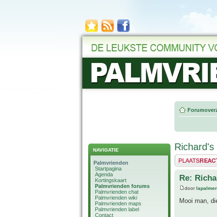
Forumoverz
Richard's 
NAVIGATIE
Plaats een reactie
Palmvrienden
Startpagina
Agenda
Re: Richa
Kortingskaart
Palmvrienden forums
door
lapalmer
Palmvrienden chat
Palmvrienden wiki
Mooi man, die
Palmvrienden maps
Palmvrienden label
Contact