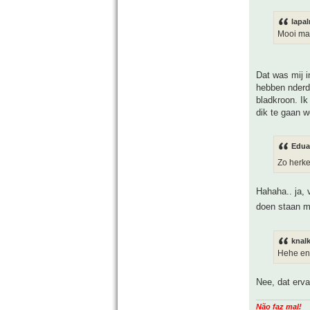
lapal
Mooi man
Dat was mij i
hebben nderda
bladkroon. Ik
dik te gaan w
Edua
Zo herke
Hahaha.. ja, 
doen staan mb
knal
Hehe en 
Nee, dat erva
Não faz mal!