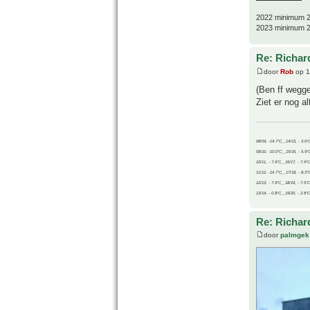
2022 minimum 2
2023 minimum 2
Re: Richard
door
Rob
op 1
(Ben ff wegge
Ziet er nog al
08/09, -14.7°C__14/15, - 3.6°
09/10, -10.0°C__15/16, - 5.9°
10/11, - 7.9°C__16/17, - 7.9°
11/12, -14.7°C__17/18, - 8.3°
12/13, - 7.9°C__18/19, - 7.5°C
13/14, - 0.8°C__19/20, - 2.8°C
Re: Richard
door
palmgek