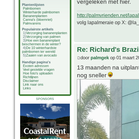
vergeleken met hier.
Plantenlijsten
Palmbomen
Winterharde palmbomen
http://palmvrienden.net/lapa
Bananenplanten
Canna's (bloemriet)
volg lapalmeraie op X: @la
Palmvarens
Populairste artikels
1)
Verzorging bananenplanten
2)
Verzorging van palmen
3)
Hoe een bananenplant
beschermen in de winter?
Re: Richard's Brazi
4)
De 10 winterhardste
palmbomen ter wereld
5)
Zaaien van avocado
door
palmgek
op 01 maart 2
Handige pagina's
13 maanden na uitplant
Exoten adressen
Veel gestelde vragen
Hoe foto's uploaden
nog sneller
Richtlijnen
Disclaimer
Link naar ons
Links
SPONSORS