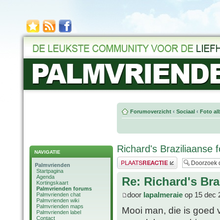
Forumoverzicht
‹
Sociaal
‹
Foto al
Richard's Braziliaanse f
NAVIGATIE
Plaats een reactie
Palmvrienden
Startpagina
Agenda
Re: Richard's Bra
Kortingskaart
Palmvrienden forums
door
lapalmeraie
op 15 dec 
Palmvrienden chat
Palmvrienden wiki
Palmvrienden maps
Mooi man, die is goed v
Palmvrienden label
Contact