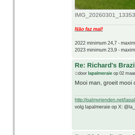
IMG_20260301_133539_
Não faz mal!
2022 minimum 24,7 - maxi
2023 minimum 23,9 - maxi
Re: Richard's Brazi
door
lapalmeraie
op 02 maar
Mooi man, groeit mooi
http://palmvrienden.net/lapa
volg lapalmeraie op X: @la