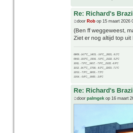
Re: Richard's Brazi
door
Rob
op 15 maart 2026 
(Ben ff weggeweest, ma
Ziet er nog altijd top uit
08/09, -14.7°C__14/15, - 3.6°C__20/21, -9.1°C
09/10, -10.0°C__15/16, - 5.9°C__21/22, -5.2°C
10/11, - 7.9°C__16/17, - 7.9°C__21/22, -6.9°C
11/12, -14.7°C__17/18, - 8.3°C__22/23, -7.1°C
12/13, - 7.9°C__18/19, - 7.5°C
13/14, - 0.8°C__19/20, - 2.8°C
Re: Richard's Brazi
door
palmgek
op 16 maart 2