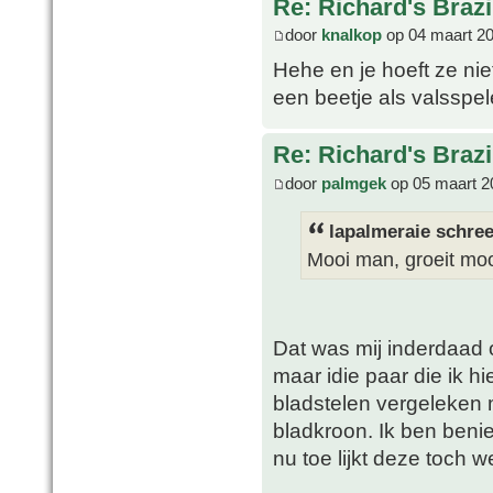
Re: Richard's Brazi
door
knalkop
op 04 maart 20
Hehe en je hoeft ze niet
een beetje als valsspel
Re: Richard's Brazi
door
palmgek
op 05 maart 2
lapalmeraie schree
Mooi man, groeit mo
Dat was mij inderdaad 
maar idie paar die ik h
bladstelen vergeleken 
bladkroon. Ik ben beni
nu toe lijkt deze toch w