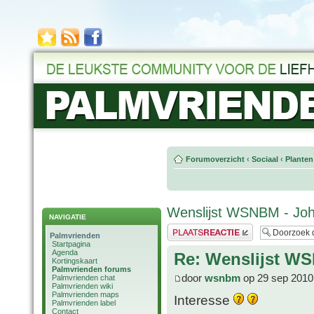
Forumoverzicht
‹
Sociaal
‹
Planten
Wenslijst WSNBM - Jo
NAVIGATIE
Plaats een reactie
Palmvrienden
Startpagina
Agenda
Re: Wenslijst W
Kortingskaart
Palmvrienden forums
door
wsnbm
op 29 sep 2010
Palmvrienden chat
Palmvrienden wiki
Palmvrienden maps
Interesse
Palmvrienden label
Contact