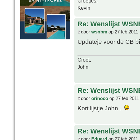
Groetjes,
Kevin
Re: Wenslijst WSN
door
wsnbm
op 27 feb 2011 
Updateje voor de CB b
Groet,
John
Re: Wenslijst WSN
door
orinoco
op 27 feb 2011
Kort lijstje John...
Re: Wenslijst WSN
door
Eduard
op 27 feb 2011 