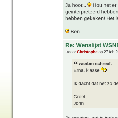
Ja hoor...
Hou het er 
geinterpreteerd hebben 
hebben gekeken! Het is 
Ben
Re: Wenslijst WSN
door
Christophe
op 27 feb 2
wsnbm schreef:
Erna, klasse
Ik dacht dat het zo 
Groet,
John
Ja precies, het is inder