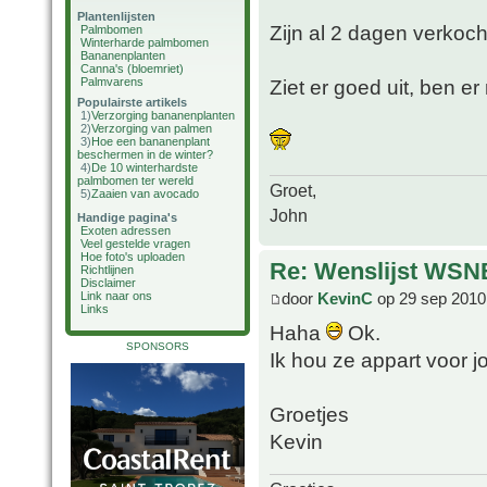
Plantenlijsten
Zijn al 2 dagen verkoc
Palmbomen
Winterharde palmbomen
Bananenplanten
Canna's (bloemriet)
Palmvarens
Ziet er goed uit, ben er 
Populairste artikels
1)
Verzorging bananenplanten
2)
Verzorging van palmen
3)
Hoe een bananenplant
beschermen in de winter?
4)
De 10 winterhardste
palmbomen ter wereld
Groet,
5)
Zaaien van avocado
John
Handige pagina's
Exoten adressen
Veel gestelde vragen
Hoe foto's uploaden
Re: Wenslijst WSN
Richtlijnen
Disclaimer
Link naar ons
door
KevinC
op 29 sep 2010
Links
Haha
Ok.
SPONSORS
Ik hou ze appart voor j
Groetjes
Kevin