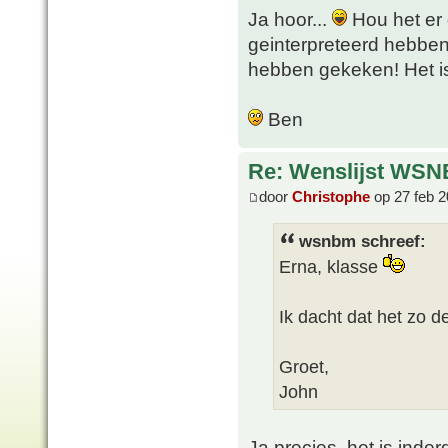
Ja hoor...
Hou het er 
geinterpreteerd hebben 
hebben gekeken! Het is 
Ben
Re: Wenslijst WSN
door
Christophe
op 27 feb 2
wsnbm schreef:
Erna, klasse
Ik dacht dat het zo 
Groet,
John
Ja precies, het is inder