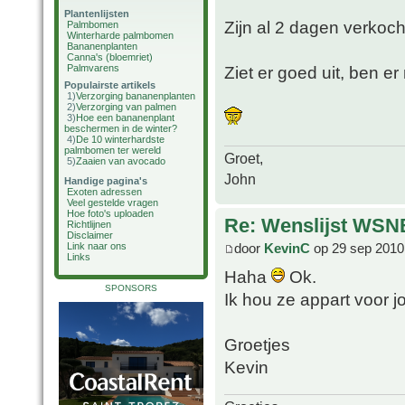
Plantenlijsten
Zijn al 2 dagen verkoc
Palmbomen
Winterharde palmbomen
Bananenplanten
Canna's (bloemriet)
Palmvarens
Ziet er goed uit, ben er 
Populairste artikels
1)
Verzorging bananenplanten
2)
Verzorging van palmen
3)
Hoe een bananenplant
beschermen in de winter?
4)
De 10 winterhardste
palmbomen ter wereld
Groet,
5)
Zaaien van avocado
John
Handige pagina's
Exoten adressen
Veel gestelde vragen
Hoe foto's uploaden
Re: Wenslijst WSN
Richtlijnen
Disclaimer
Link naar ons
door
KevinC
op 29 sep 2010
Links
Haha
Ok.
SPONSORS
Ik hou ze appart voor j
Groetjes
Kevin