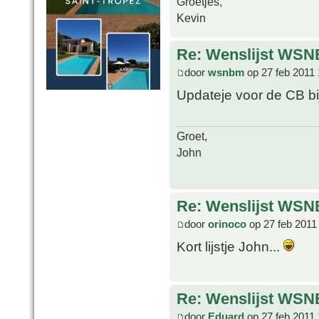
Groetjes,
Kevin
Re: Wenslijst WSN
door
wsnbm
op 27 feb 2011 
Updateje voor de CB b
Groet,
John
Re: Wenslijst WSN
door
orinoco
op 27 feb 2011
Kort lijstje John...
Re: Wenslijst WSN
door
Eduard
op 27 feb 2011 