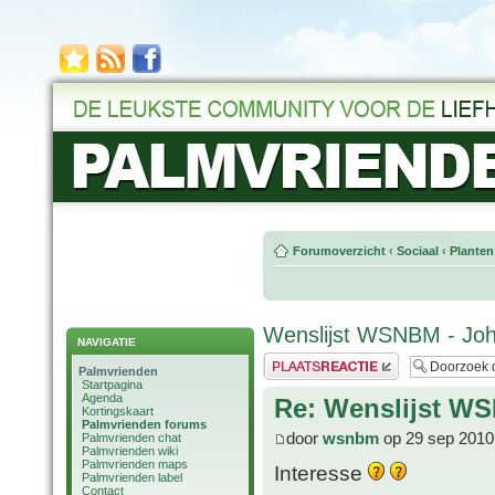
Forumoverzicht
‹
Sociaal
‹
Planten
Wenslijst WSNBM - Jo
NAVIGATIE
Plaats een reactie
Palmvrienden
Startpagina
Agenda
Re: Wenslijst W
Kortingskaart
Palmvrienden forums
door
wsnbm
op 29 sep 2010
Palmvrienden chat
Palmvrienden wiki
Palmvrienden maps
Interesse
Palmvrienden label
Contact