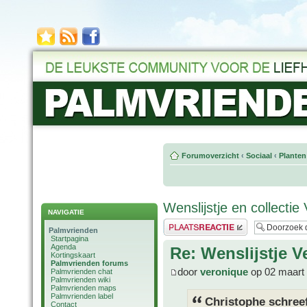
Forumoverzicht
‹
Sociaal
‹
Planten
Wenslijstje en collectie
NAVIGATIE
Plaats een reactie
Palmvrienden
Startpagina
Agenda
Re: Wenslijstje 
Kortingskaart
Palmvrienden forums
door
veronique
op 02 maart
Palmvrienden chat
Palmvrienden wiki
Palmvrienden maps
Palmvrienden label
Christophe schree
Contact