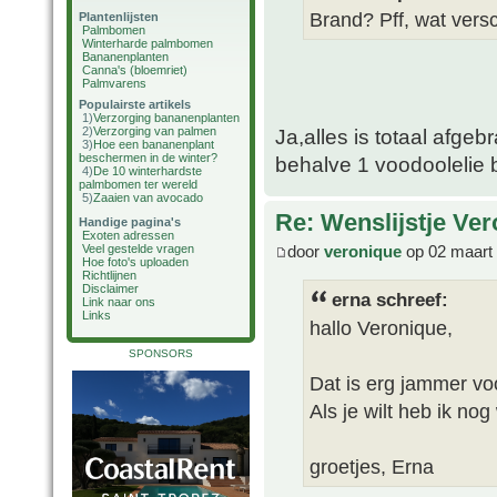
Brand? Pff, wat versc
Plantenlijsten
Palmbomen
Winterharde palmbomen
Bananenplanten
Canna's (bloemriet)
Palmvarens
Populairste artikels
1)
Verzorging bananenplanten
2)
Verzorging van palmen
Ja,alles is totaal afgeb
3)
Hoe een bananenplant
beschermen in de winter?
behalve 1 voodoolelie 
4)
De 10 winterhardste
palmbomen ter wereld
5)
Zaaien van avocado
Re: Wenslijstje Ve
Handige pagina's
Exoten adressen
door
veronique
op 02 maart
Veel gestelde vragen
Hoe foto's uploaden
Richtlijnen
Disclaimer
erna schreef:
Link naar ons
Links
hallo Veronique,
SPONSORS
Dat is erg jammer voo
Als je wilt heb ik nog
groetjes, Erna