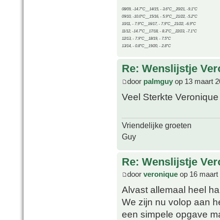
08/09, -14.7°C__14/15, - 3.6°C__20/21, -9.1°C
09/10, -10.0°C__15/16, - 5.9°C__21/22, -5.2°C
10/11, - 7.9°C__16/17, - 7.9°C__21/22, -6.9°C
11/12, -14.7°C__17/18, - 8.3°C__22/23, -7.1°C
12/13, - 7.9°C__18/19, - 7.5°C
13/14, - 0.8°C__19/20, - 2.8°C
Re: Wenslijstje Ve
door
palmguy
op 13 maart 2
Veel Sterkte Veronique
Vriendelijke groeten
Guy
Re: Wenslijstje Ve
door
veronique
op 16 maart
Alvast allemaal heel h
We zijn nu volop aan h
een simpele opgave ma