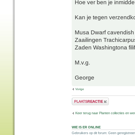
Hoe ver ben je inmiddel
Kan je tegen verzendko
Musa Dwarf cavendish 
Zaailingen Trachicarpus
Zaden Washingtona fili
M.v.g.
George
Vorige
Plaats een reactie
Keer terug naar Planten collecties en wen
WIE IS ER ONLINE
Gebruikers op dit forum: Geen geregistreer