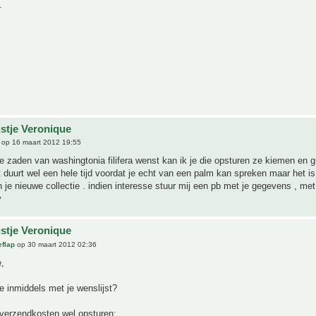
.
jstje Veronique
op 16 maart 2012 19:55
se zaden van washingtonia filifera wenst kan ik je die opsturen ze kiemen en 
 duurt wel een hele tijd voordat je echt van een palm kan spreken maar het is
 je nieuwe collectie . indien interesse stuur mij een pb met je gegevens , met 
y
jstje Veronique
flap
op 30 maart 2012 02:36
,
e inmiddels met je wenslijst?
 verzendkosten wel opsturen: