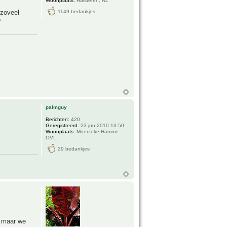
Woonplaats:
Halsteren, NL
 zoveel
1149 bedankjes
?
palmguy
Berichten:
420
Geregistreerd:
23 jun 2010 13:50
Woonplaats:
Moerzeke Hamme
OVL
29 bedankjes
e maar we