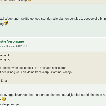
ff, wat verschrikkelijk
otaal afgebrand...spijtig genoeg stonden alle planten behalve 1 voodoolelie binn
 weg
jstje Veronique
ue
op 02 maart 2012 12:51
schreef:
ronique,
g jammer voor jou, hopelijk is de schade niet te groot.
lt heb ik nog wel een kleine trachycarpus fortunei voor jou.
, Erna
eer overgebleven van het huis en de planten natuurlijk,alles stond binnen in hu
na
endelijk van je.