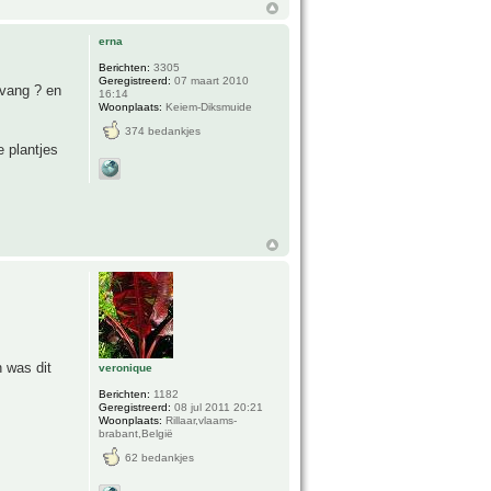
erna
Berichten:
3305
Geregistreerd:
07 maart 2010
pvang ? en
16:14
Woonplaats:
Keiem-Diksmuide
374 bedankjes
e plantjes
 was dit
veronique
Berichten:
1182
Geregistreerd:
08 jul 2011 20:21
Woonplaats:
Rillaar,vlaams-
brabant,België
62 bedankjes