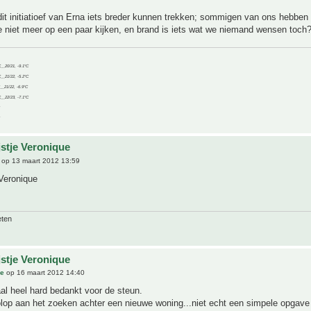
dit initiatioef van Erna iets breder kunnen trekken; sommigen van ons hebben
 niet meer op een paar kijken, en brand is iets wat we niemand wensen toch
C__20/21, -9.1°C
C__21/22, -5.2°C
C__21/22, -6.9°C
C__22/23, -7.1°C
jstje Veronique
op 13 maart 2012 13:59
Veronique
eten
jstje Veronique
ue
op 16 maart 2012 14:40
al heel hard bedankt voor de steun.
olop aan het zoeken achter een nieuwe woning...niet echt een simpele opgav