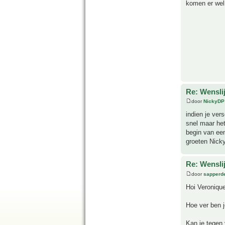
komen er wel
Re: Wensli
door
NickyDP
indien je ver
snel maar het
begin van een
groeten Nick
Re: Wensli
door
sapperde
Hoi Veronique
Hoe ver ben j
Kan je tegen