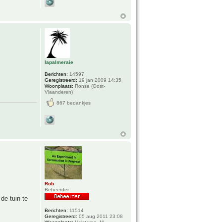
lapalmeraie
Berichten:
14597
Geregistreerd:
19 jan 2009 14:35
Woonplaats:
Ronse (Oost-
Vlaanderen)
867 bedankjes
Rob
Beheerder
de tuin te
Berichten:
11514
Geregistreerd:
05 aug 2011 23:08