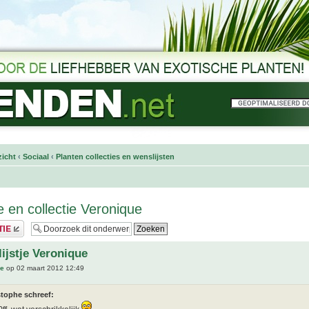
icht
‹
Sociaal
‹
Planten collecties en wenslijsten
e en collectie Veronique
ijstje Veronique
ue
op 02 maart 2012 12:49
stophe schreef: