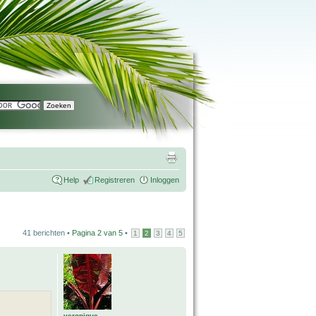
Help
Registreren
Inloggen
41 berichten •
Pagina
2
van
5
•
1
2
3
4
5
veronique