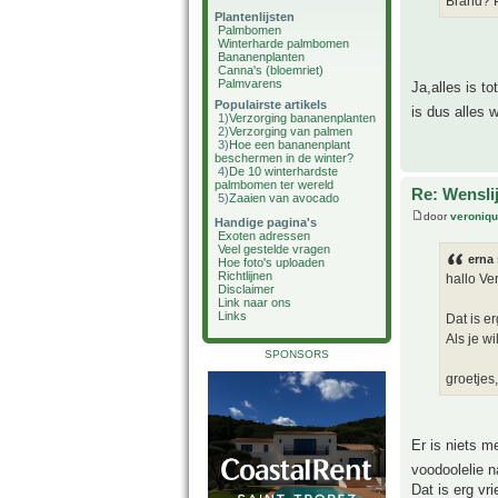
Brand? P
Plantenlijsten
Palmbomen
Winterharde palmbomen
Bananenplanten
Canna's (bloemriet)
Palmvarens
Ja,alles is t
Populairste artikels
is dus alles
1)
Verzorging bananenplanten
2)
Verzorging van palmen
3)
Hoe een bananenplant
beschermen in de winter?
4)
De 10 winterhardste
palmbomen ter wereld
Re: Wensli
5)
Zaaien van avocado
door
veroniq
Handige pagina's
Exoten adressen
Veel gestelde vragen
erna 
Hoe foto's uploaden
Richtlijnen
hallo Ve
Disclaimer
Link naar ons
Links
Dat is er
Als je wi
SPONSORS
groetjes
Er is niets m
voodoolelie 
Dat is erg vri