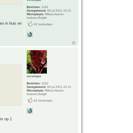
Berichten:
1182
Geregistreerd:
08 jul 2011 20:21
Woonplaats:
Rillaar,vlaams-
brabant,België
en in huis en
62 bedankjes
veronique
Berichten:
1182
Geregistreerd:
08 jul 2011 20:21
Woonplaats:
Rillaar,vlaams-
brabant,België
62 bedankjes
is op 1