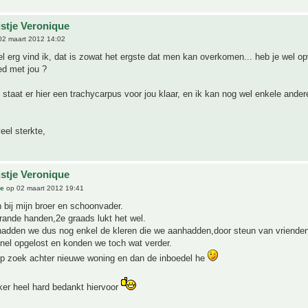
jstje Veronique
02 maart 2012 14:02
el erg vind ik, dat is zowat het ergste dat men kan overkomen... heb je wel o
ed met jou ?
l staat er hier een trachycarpus voor jou klaar, en ik kan nog wel enkele ander
eel sterkte,
jstje Veronique
ue
op 02 maart 2012 19:41
 bij mijn broer en schoonvader.
rande handen,2e graads lukt het wel.
hadden we dus nog enkel de kleren die we aanhadden,door steun van vrienden
nel opgelost en konden we toch wat verder.
p zoek achter nieuwe woning en dan de inboedel he
ker heel hard bedankt hiervoor