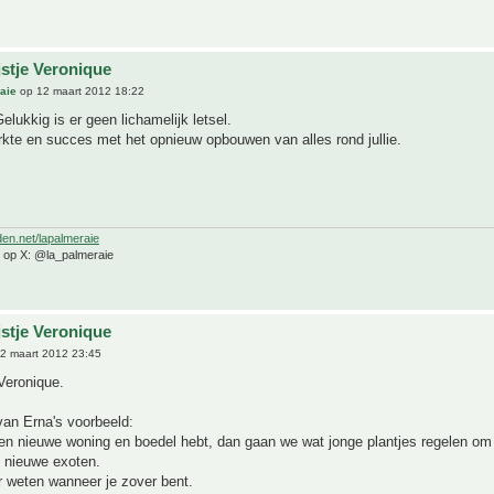
jstje Veronique
aie
op 12 maart 2012 18:22
elukkig is er geen lichamelijk letsel.
rkte en succes met het opnieuw opbouwen van alles rond jullie.
den.net/lapalmeraie
e op X: @la_palmeraie
jstje Veronique
2 maart 2012 23:45
Veronique.
van Erna's voorbeeld:
n nieuwe woning en boedel hebt, dan gaan we wat jonge plantjes regelen om 
 nieuwe exoten.
 weten wanneer je zover bent.