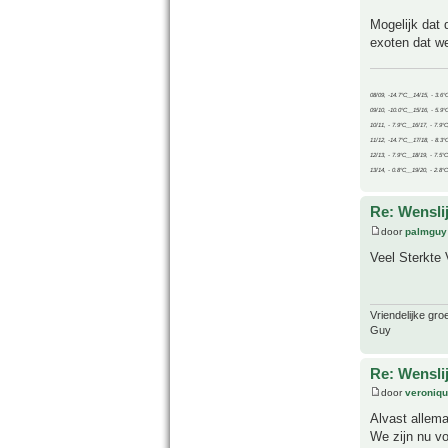
Mogelijk dat 
exoten dat we
08/09, -14.7°C__14/15, - 3.6°
09/10, -10.0°C__15/16, - 5.9°
10/11, - 7.9°C__16/17, - 7.9°
11/12, -14.7°C__17/18, - 8.3°
12/13, - 7.9°C__18/19, - 7.5°C
13/14, - 0.8°C__19/20, - 2.8°C
Re: Wensli
door
palmguy
Veel Sterkte 
Vriendelijke gro
Guy
Re: Wensli
door
veroniq
Alvast allema
We zijn nu v