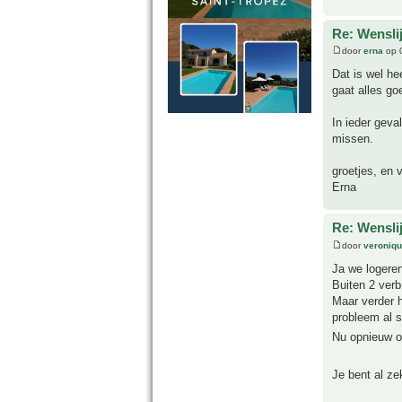
Re: Wensli
door
erna
op 
Dat is wel he
gaat alles go
In ieder geva
missen.
groetjes, en v
Erna
Re: Wensli
door
veroniq
Ja we logeren
Buiten 2 verb
Maar verder 
probleem al s
Nu opnieuw o
Je bent al ze