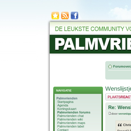
Forumoverz
Wenslijstj
NAVIGATIE
Plaats een reactie
Palmvrienden
Startpagina
Agenda
Re: Wensl
Kortingskaart
Palmvrienden forums
door
veroniq
Palmvrienden chat
Palmvrienden wiki
Palmvrienden maps
Chri
Palmvrienden label
Contact