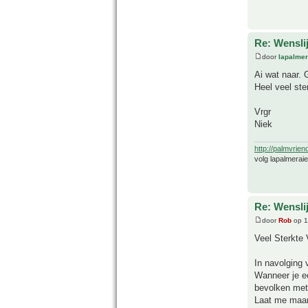
Re: Wensli
door
lapalmer
Ai wat naar. G
Heel veel ste
Vrgr
Niek
http://palmvrien
volg lapalmerai
Re: Wensli
door
Rob
op 1
Veel Sterkte 
In navolging 
Wanneer je ee
bevolken met
Laat me maar