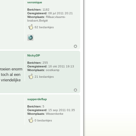
veronique
Berichten:
1182
Geregistreerd:
08 jul 2011 20:21
Woonplaats:
Rillaar,vlaams-
brabant,België
62 bedankjes
NickyDP
Berichten:
255
Geregistreerd:
16 okt 2011 19:13
groeien enorm
Woonplaats:
oostkamp
 toch al een
21 bedankjes
vriendelijke
sapperdeflap
Berichten:
5
Geregistreerd:
15 sep 2011 01:35
Woonplaats:
Wissenkerke
0 bedankjes