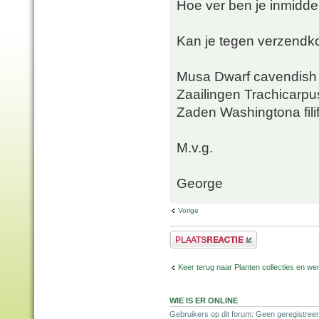
Hoe ver ben je inmiddel
Kan je tegen verzendko
Musa Dwarf cavendish 
Zaailingen Trachicarpus
Zaden Washingtona fili
M.v.g.
George
Vorige
Plaats een reactie
Keer terug naar Planten collecties en wen
WIE IS ER ONLINE
Gebruikers op dit forum: Geen geregistreer