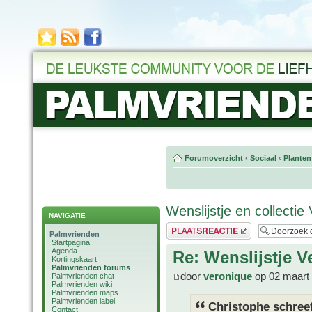
Forumoverzicht
‹
Sociaal
‹
Planten
Wenslijstje en collectie
NAVIGATIE
Plaats een reactie
Palmvrienden
Startpagina
Agenda
Re: Wenslijstje 
Kortingskaart
Palmvrienden forums
door
veronique
op 02 maart
Palmvrienden chat
Palmvrienden wiki
Palmvrienden maps
Palmvrienden label
Christophe schree
Contact