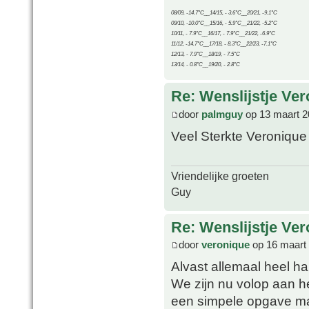
08/09, -14.7°C__14/15, - 3.6°C__20/21, -9.1°C
09/10, -10.0°C__15/16, - 5.9°C__21/22, -5.2°C
10/11, - 7.9°C__16/17, - 7.9°C__21/22, -6.9°C
11/12, -14.7°C__17/18, - 8.3°C__22/23, -7.1°C
12/13, - 7.9°C__18/19, - 7.5°C
13/14, - 0.8°C__19/20, - 2.8°C
Re: Wenslijstje Ve
door
palmguy
op 13 maart 2
Veel Sterkte Veronique
Vriendelijke groeten
Guy
Re: Wenslijstje Ve
door
veronique
op 16 maart
Alvast allemaal heel h
We zijn nu volop aan h
een simpele opgave ma