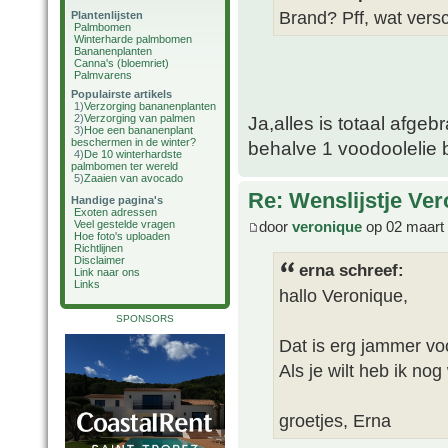
Brand? Pff, wat versc
Plantenlijsten
Palmbomen
Winterharde palmbomen
Bananenplanten
Canna's (bloemriet)
Palmvarens
Populairste artikels
1)
Verzorging bananenplanten
2)
Verzorging van palmen
Ja,alles is totaal afgeb
3)
Hoe een bananenplant
beschermen in de winter?
behalve 1 voodoolelie 
4)
De 10 winterhardste
palmbomen ter wereld
5)
Zaaien van avocado
Re: Wenslijstje Ve
Handige pagina's
Exoten adressen
door
veronique
op 02 maart
Veel gestelde vragen
Hoe foto's uploaden
Richtlijnen
Disclaimer
erna schreef:
Link naar ons
Links
hallo Veronique,
SPONSORS
Dat is erg jammer voo
Als je wilt heb ik nog
groetjes, Erna