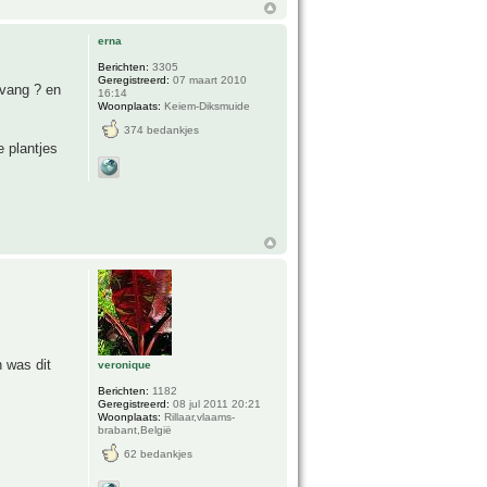
erna
Berichten:
3305
Geregistreerd:
07 maart 2010
pvang ? en
16:14
Woonplaats:
Keiem-Diksmuide
374 bedankjes
e plantjes
 was dit
veronique
Berichten:
1182
Geregistreerd:
08 jul 2011 20:21
Woonplaats:
Rillaar,vlaams-
brabant,België
62 bedankjes