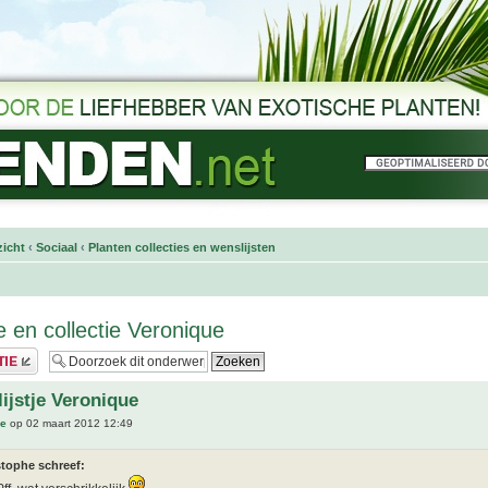
icht
‹
Sociaal
‹
Planten collecties en wenslijsten
e en collectie Veronique
ijstje Veronique
ue
op 02 maart 2012 12:49
stophe schreef: