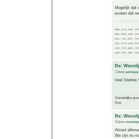
Mogelijk dat 
exoten dat we
08/09, -14.7°C__14/15, - 3.6°
09/10, -10.0°C__15/16, - 5.9°
10/11, - 7.9°C__16/17, - 7.9°
11/12, -14.7°C__17/18, - 8.3°
12/13, - 7.9°C__18/19, - 7.5°C
13/14, - 0.8°C__19/20, - 2.8°C
Re: Wensli
door
palmguy
Veel Sterkte 
Vriendelijke gro
Guy
Re: Wensli
door
veroniq
Alvast allema
We zijn nu v