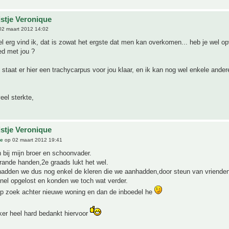
jstje Veronique
02 maart 2012 14:02
el erg vind ik, dat is zowat het ergste dat men kan overkomen... heb je wel o
ed met jou ?
l staat er hier een trachycarpus voor jou klaar, en ik kan nog wel enkele ander
eel sterkte,
jstje Veronique
ue
op 02 maart 2012 19:41
 bij mijn broer en schoonvader.
rande handen,2e graads lukt het wel.
hadden we dus nog enkel de kleren die we aanhadden,door steun van vrienden
nel opgelost en konden we toch wat verder.
p zoek achter nieuwe woning en dan de inboedel he
ker heel hard bedankt hiervoor