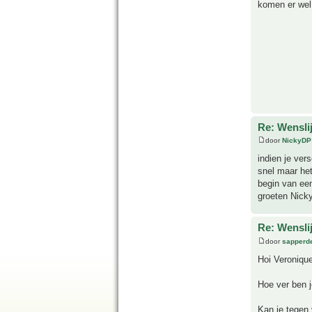
komen er wel
Re: Wensli
door
NickyDP
indien je ver
snel maar het
begin van een
groeten Nick
Re: Wensli
door
sapperde
Hoi Veronique
Hoe ver ben j
Kan je tegen