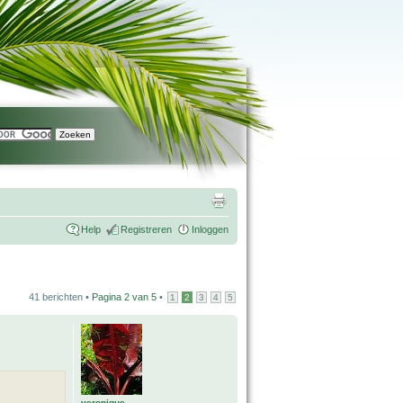
Help
Registreren
Inloggen
41 berichten •
Pagina
2
van
5
•
1
2
3
4
5
veronique