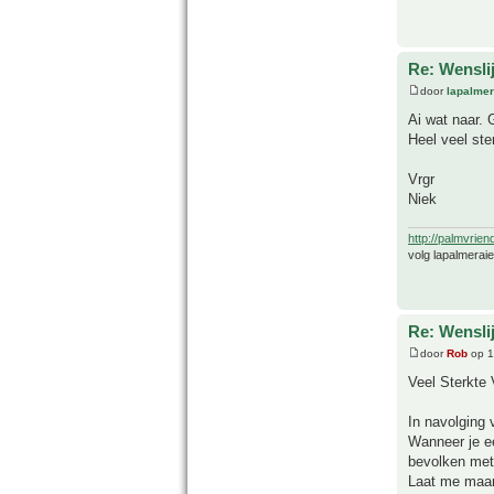
Re: Wensli
door
lapalmer
Ai wat naar. G
Heel veel ste
Vrgr
Niek
http://palmvrien
volg lapalmerai
Re: Wensli
door
Rob
op 1
Veel Sterkte 
In navolging 
Wanneer je ee
bevolken met
Laat me maar