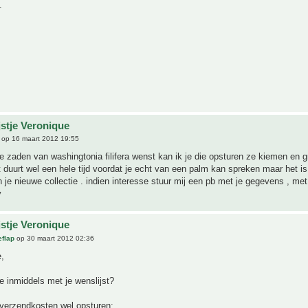
.
jstje Veronique
op 16 maart 2012 19:55
se zaden van washingtonia filifera wenst kan ik je die opsturen ze kiemen en 
 duurt wel een hele tijd voordat je echt van een palm kan spreken maar het is
 je nieuwe collectie . indien interesse stuur mij een pb met je gegevens , met 
y
jstje Veronique
flap
op 30 maart 2012 02:36
,
e inmiddels met je wenslijst?
 verzendkosten wel opsturen: