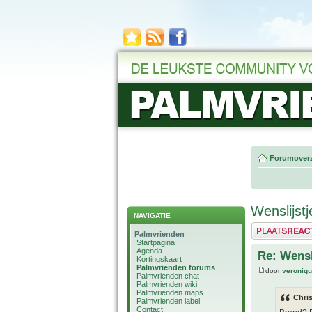
Forumoverz
Wenslijstj
NAVIGATIE
Plaats een reactie
Palmvrienden
Startpagina
Agenda
Re: Wensl
Kortingskaart
Palmvrienden forums
door
veroniq
Palmvrienden chat
Palmvrienden wiki
Palmvrienden maps
Chri
Palmvrienden label
Contact