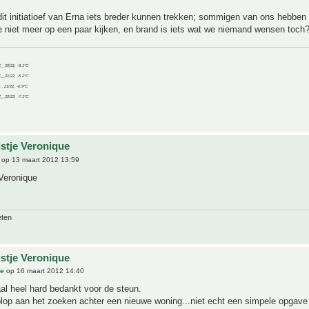
dit initiatioef van Erna iets breder kunnen trekken; sommigen van ons hebben
 niet meer op een paar kijken, en brand is iets wat we niemand wensen toch
C__20/21, -9.1°C
C__21/22, -5.2°C
C__21/22, -6.9°C
C__22/23, -7.1°C
jstje Veronique
op 13 maart 2012 13:59
Veronique
eten
jstje Veronique
ue
op 16 maart 2012 14:40
al heel hard bedankt voor de steun.
olop aan het zoeken achter een nieuwe woning...niet echt een simpele opgav