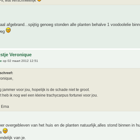
ff, wat verschrikkelijk
otaal afgebrand...spijtig genoeg stonden alle planten behalve 1 voodoolelie binn
 weg
jstje Veronique
ue
op 02 maart 2012 12:51
schreef:
ronique,
g jammer voor jou, hopelijk is de schade niet te groot.
lt heb ik nog wel een kleine trachycarpus fortunei voor jou.
, Erna
eer overgebleven van het huis en de planten natuurlijk,alles stond binnen in hu
na
endelijk van je.