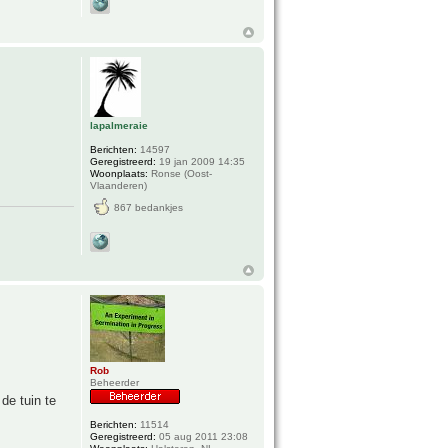
lapalmeraie
Berichten:
14597
Geregistreerd:
19 jan 2009 14:35
Woonplaats:
Ronse (Oost-
Vlaanderen)
867 bedankjes
Rob
Beheerder
de tuin te
Berichten:
11514
Geregistreerd:
05 aug 2011 23:08