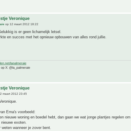
jstje Veronique
aie
op 12 maart 2012 18:22
elukkig is er geen lichamelijk letsel.
rkte en succes met het opnieuw opbouwen van alles rond jullie.
den.net/lapalmeraie
e op X: @la_palmeraie
jstje Veronique
2 maart 2012 23:45
Veronique.
van Erna's voorbeeld:
n nieuwe woning en boedel hebt, dan gaan we wat jonge plantjes regelen om 
 nieuwe exoten.
 weten wanneer je zover bent.