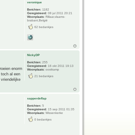
veronique
Berichten:
1182
Geregistreerd:
08 jul 2011 20:21
Woonplaats:
Rillaar,vlaams-
brabant,België
62 bedankjes
NickyDP
Berichten:
255
Geregistreerd:
16 okt 2011 19:13
groeien enorm
Woonplaats:
oostkamp
 toch al een
21 bedankjes
vriendelijke
sapperdeflap
Berichten:
5
Geregistreerd:
15 sep 2011 01:35
Woonplaats:
Wissenkerke
0 bedankjes