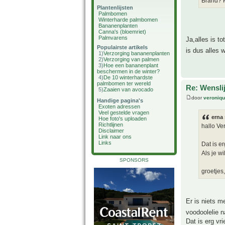
Brand? P
Plantenlijsten
Palmbomen
Winterharde palmbomen
Bananenplanten
Canna's (bloemriet)
Palmvarens
Ja,alles is t
Populairste artikels
is dus alles
1)
Verzorging bananenplanten
2)
Verzorging van palmen
3)
Hoe een bananenplant
beschermen in de winter?
4)
De 10 winterhardste
palmbomen ter wereld
Re: Wensli
5)
Zaaien van avocado
door
veroniq
Handige pagina's
Exoten adressen
Veel gestelde vragen
erna 
Hoe foto's uploaden
Richtlijnen
hallo Ve
Disclaimer
Link naar ons
Links
Dat is er
Als je wi
SPONSORS
groetjes
Er is niets m
voodoolelie 
Dat is erg vri