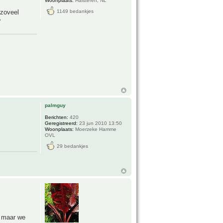
Woonplaats:
Halsteren, NL
 zoveel
1149 bedankjes
?
palmguy
Berichten:
420
Geregistreerd:
23 jun 2010 13:50
Woonplaats:
Moerzeke Hamme
OVL
29 bedankjes
e maar we