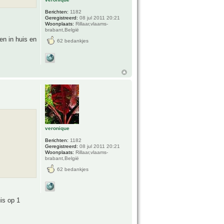
Berichten:
1182
Geregistreerd:
08 jul 2011 20:21
Woonplaats:
Rillaar,vlaams-
brabant,België
en in huis en
62 bedankjes
veronique
Berichten:
1182
Geregistreerd:
08 jul 2011 20:21
Woonplaats:
Rillaar,vlaams-
brabant,België
62 bedankjes
is op 1