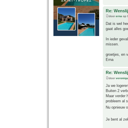
Re: Wensli
door
erna
op 
Dat is wel he
gaat alles go
In ieder geva
missen.
groetjes, en v
Erna
Re: Wensli
door
veroniq
Ja we logeren
Buiten 2 verb
Maar verder 
probleem al s
Nu opnieuw o
Je bent al ze