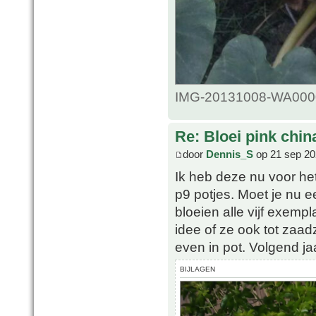
IMG-20131008-WA0000.
Re: Bloei pink chin
door
Dennis_S
op 21 sep 20
Ik heb deze nu voor het
p9 potjes. Moet je nu ee
bloeien alle vijf exemp
idee of ze ook tot zaad
even in pot. Volgend jaa
BIJLAGEN