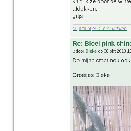
krijg ik ze door de wint
afdekken.
grtjs
Mijn tuintje! <--
hier klikken
Re: Bloei pink chin
door
Dieke
op 08 okt 2013 1
De mijne staat nou ook 
Groetjes Dieke