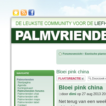
Forumoverzicht
‹
Exotische plant
Bloei pink china
NAVIGATIE
Plaats een reactie
Palmvrienden
Startpagina
Agenda
Bloei pink china
Kortingskaart
Palmvrienden forums
door
dimi
op 27 aug 2013 20
Palmvrienden chat
Palmvrienden wiki
Palmvrienden maps
Net terug van een week
Palmvrienden label
Contact