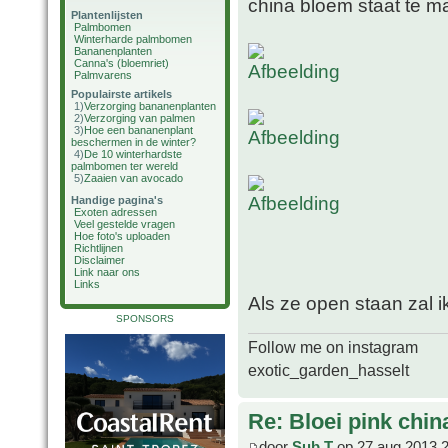
china bloem staat te m
Plantenlijsten
Palmbomen
Winterharde palmbomen
Bananenplanten
Canna's (bloemriet)
Palmvarens
Populairste artikels
1)
Verzorging bananenplanten
2)
Verzorging van palmen
3)
Hoe een bananenplant
beschermen in de winter?
4)
De 10 winterhardste
palmbomen ter wereld
5)
Zaaien van avocado
Handige pagina's
Exoten adressen
Veel gestelde vragen
Hoe foto's uploaden
Richtlijnen
Disclaimer
Link naar ons
Links
Als ze open staan zal i
SPONSORS
Follow me on instagram
exotic_garden_hasselt
Re: Bloei pink chin
door
Sub T
op 27 aug 2013 