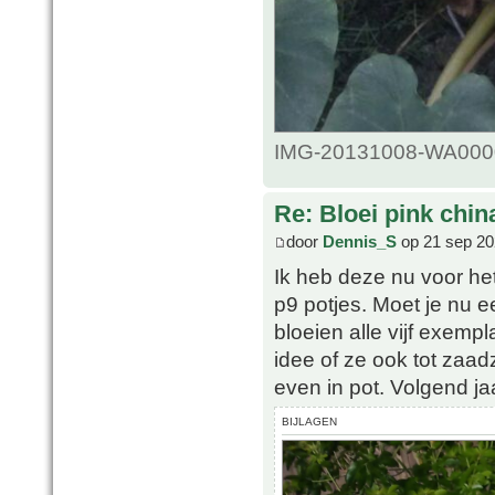
IMG-20131008-WA0000.
Re: Bloei pink chin
door
Dennis_S
op 21 sep 20
Ik heb deze nu voor het
p9 potjes. Moet je nu ee
bloeien alle vijf exemp
idee of ze ook tot zaad
even in pot. Volgend jaa
BIJLAGEN