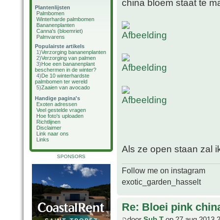
china bloem staat te m
Plantenlijsten
Palmbomen
Winterharde palmbomen
Bananenplanten
Canna's (bloemriet)
Palmvarens
Populairste artikels
1)
Verzorging bananenplanten
2)
Verzorging van palmen
3)
Hoe een bananenplant
beschermen in de winter?
4)
De 10 winterhardste
palmbomen ter wereld
5)
Zaaien van avocado
Handige pagina's
Exoten adressen
Veel gestelde vragen
Hoe foto's uploaden
Richtlijnen
Disclaimer
Link naar ons
Links
Als ze open staan zal i
SPONSORS
Follow me on instagram
exotic_garden_hasselt
Re: Bloei pink chin
door
Sub T
op 27 aug 2013 