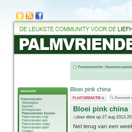
Forumoverzicht
‹
Exotische plant
Bloei pink china
NAVIGATIE
Plaats een reactie
Palmvrienden
Startpagina
Agenda
Bloei pink china
Kortingskaart
Palmvrienden forums
door
dimi
op 27 aug 2013 20
Palmvrienden chat
Palmvrienden wiki
Palmvrienden maps
Net terug van een week
Palmvrienden label
Contact