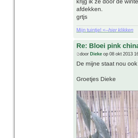
krijg ik ze door de wint
afdekken.
grtjs
Mijn tuintje! <--
hier klikken
Re: Bloei pink chin
door
Dieke
op 08 okt 2013 1
De mijne staat nou ook 
Groetjes Dieke